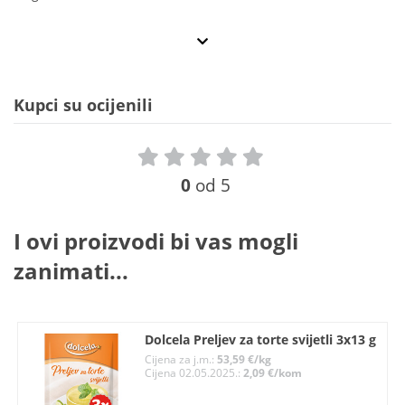
Kupci su ocijenili
0
od 5
I ovi proizvodi bi vas mogli
zanimati...
Dolcela Preljev za torte svijetli 3x13 g
Cijena za j.m.:
53,59 €/kg
Cijena 02.05.2025.:
2,09 €/kom