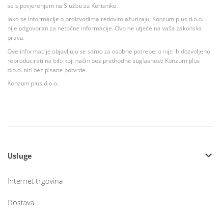
se s povjerenjem na Službu za Korisnike.
Iako se informacije o proizvodima redovito ažuriraju, Konzum plus d.o.o.
nije odgovoran za netočne informacije. Ovo ne utječe na vaša zakonska
prava.
Ove informacije objavljuju se samo za osobne potrebe, a nije ih dozvoljeno
reproducirati na bilo koji način bez prethodne suglasnosti Konzum plus
d.o.o. niti bez pisane potvrde.
Konzum plus d.o.o.
Usluge
Internet trgovina
Dostava