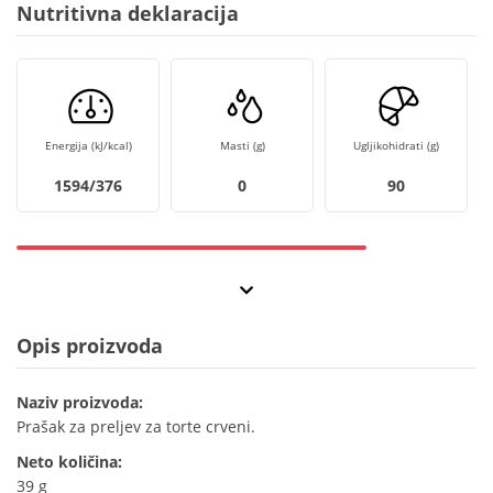
Nutritivna deklaracija
Energija (kJ/kcal)
Masti (g)
Ugljikohidrati (g)
1594/376
0
90
Opis proizvoda
Naziv proizvoda:
Prašak za preljev za torte crveni.
Neto količina:
39 g