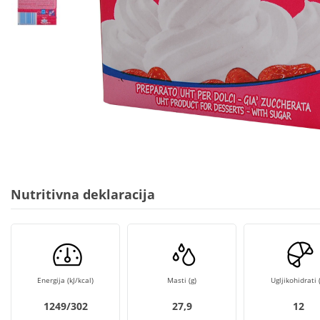
Nutritivna deklaracija
Energija (kJ/kcal)
Masti (g)
Ugljikohidrati (
1249/302
27,9
12