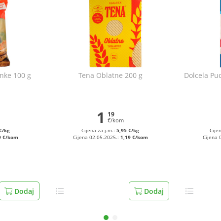
nke 100 g
Tena Oblatne 200 g
Dolcela Pud
1
19
€/kom
€/kg
Cijena za j.m.:
5,95 €/kg
Cije
9 €/kom
Cijena 02.05.2025.:
1,19 €/kom
Cijena 
Dodaj
Dodaj