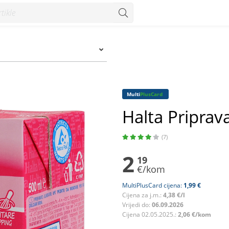
Multi
PlusCard
Halta Priprav
(7)
2
19
€/kom
MultiPlusCard cijena:
1,99 €
Cijena za j.m.:
4,38 €/l
Vrijedi do:
06.09.2026
Cijena 02.05.2025.:
2,06 €/kom