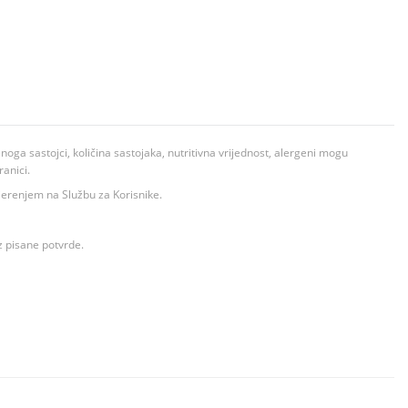
ga sastojci, količina sastojaka, nutritivna vrijednost, alergeni mogu
ranici.
ovjerenjem na Službu za Korisnike.
z pisane potvrde.