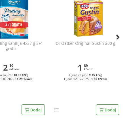
ing vanilija 4x37 g 3+1
Dr.Oetker Original Gustin 200 g
gratis
2
1
10
89
€/kom
€/kom
na za j.m.:
18,92 €/kg
Cijena za j.m.:
9,45 €/kg
02.05.2025.:
1,29 €/kom
Cijena 02.05.2025.:
1,89 €/kom
Dodaj
Dodaj