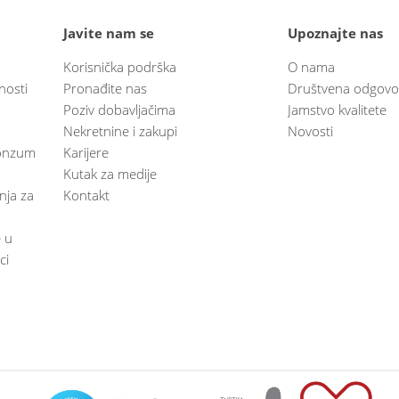
Javite nam se
Upoznajte nas
Korisnička podrška
O nama
nosti
Pronađite nas
Društvena odgovo
Poziv dobavljačima
Jamstvo kvalitete
Nekretnine i zakupi
Novosti
 Konzum
Karijere
Kutak za medije
anja za
Kontakt
e u
ci