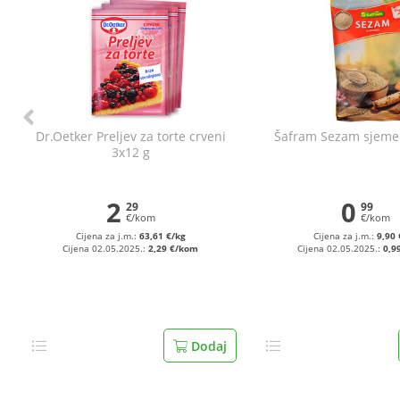
Dr.Oetker Preljev za torte crveni
Šafram Sezam sjeme
3x12 g
2
0
29
99
€/kom
€/kom
Cijena za j.m.:
63,61 €/kg
Cijena za j.m.:
9,90 
Cijena 02.05.2025.:
2,29 €/kom
Cijena 02.05.2025.:
0,9
Dodaj