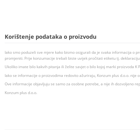
Korištenje podataka o proizvodu
Iako smo poduzeli sve mjere kako bismo osigurali da je svaka informacija o pr
promjeniti. Prije konzumacije trebali biste uvijek pročitati etiketu tj. deklaraci
Ukoliko imate bilo kakvih pitanja ili želite savjet o bilo kojoj marki proizvoda
Iako se informacije o proizvodima redovito ažuriraju, Konzum plus d.o.o. nije
Ove informacije objavljuju se samo za osobne potrebe, a nije ih dozvoljeno rep
Konzum plus d.o.o.