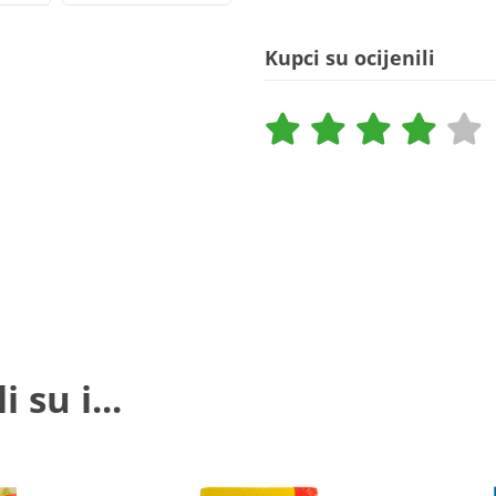
Kupci su ocijenili
 su i...