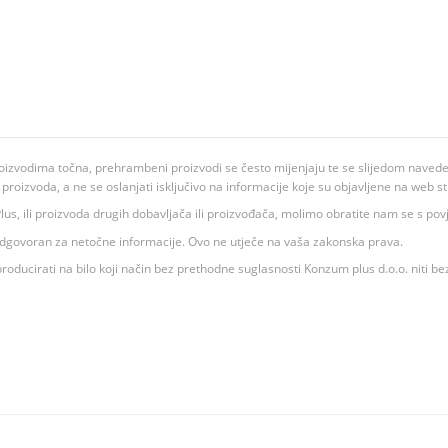
oizvodima točna, prehrambeni proizvodi se često mijenjaju te se slijedom navedeno
ju proizvoda, a ne se oslanjati isključivo na informacije koje su objavljene na web st
 K Plus, ili proizvoda drugih dobavljača ili proizvođača, molimo obratite nam se s p
 odgovoran za netočne informacije. Ovo ne utječe na vaša zakonska prava.
roducirati na bilo koji način bez prethodne suglasnosti Konzum plus d.o.o. niti be