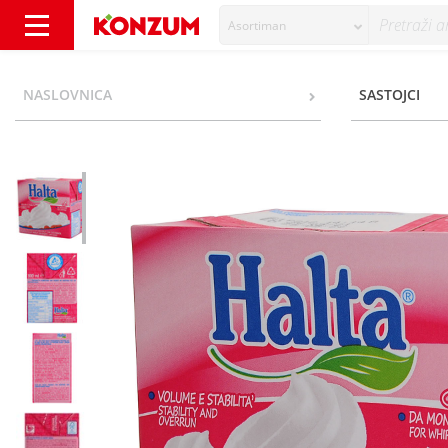
Asortiman
Halta Pripravak za šlag 500 ml - Konzum
NASLOVNICA
SASTOJCI