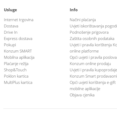
Usluge
Info
Internet trgovina
Načini plaćanja
Dostava
Uvjeti iskorištavanja pogod
Drive In
Podnošenje prigovora
Express dostava
Zaštita osobnih podataka
Pokupi
Uvjeti i pravila korištenja
Konzum SMART
online platforme
Mobilna aplikacija
Opći uvjeti i pravila poslov
Plaćanje režija
Konzum online prodaju
Shop&Touch
Uvjeti i pravila kupoprodaj
Poklon kartica
Konzum Smart prodavaoni
MultiPlus kartica
Opći uvjeti korištenja e-gift
mobilne aplikacije
Objava cjenika