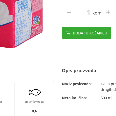
kom
DODAJ U KOŠARICU
Opis proizvoda
Naziv proizvoda:
Halta pr
drugih sl
Neto količina:
500 ml
g)
Bjelančevine (g)
0,6