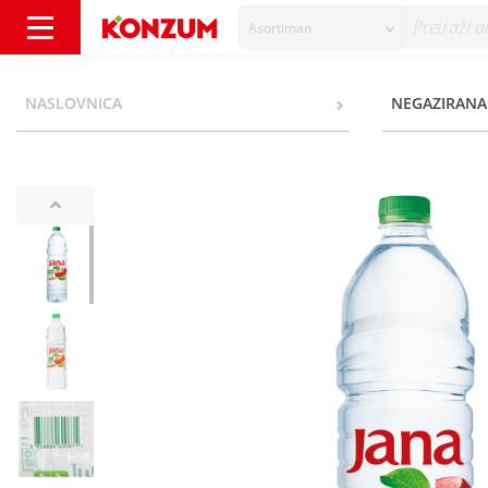
Asortiman
Jana okus jagoda guava 1,5 l - Konzum
NASLOVNICA
NEGAZIRANA