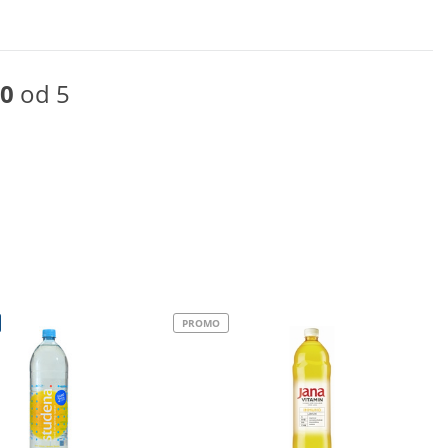
0
od 5
PROMO