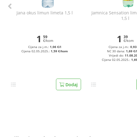
Jana okus limun limeta 1,5 l
Jamnica Sensation li
1,5 l
1
1
59
39
€/kom
€/kom
Cijena za j.m.:
1,06 €/l
Cijena za j.m.:
0,93
Cijena 02.05.2025.:
1,59 €/kom
NC 30 dana:
1,69 €
Vrijedi do:
11.08.2
Cijena 02.05.2025.:
1,6
Dodaj