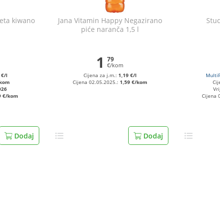
meta kiwano
Jana Vitamin Happy Negazirano
Stu
piće naranča 1,5 l
1
79
€/kom
 €/l
Cijena za j.m.:
1,19 €/l
Multi
/kom
Cijena 02.05.2025.:
1,59 €/kom
Cij
026
Vri
9 €/kom
Cijena 
Dodaj
Dodaj