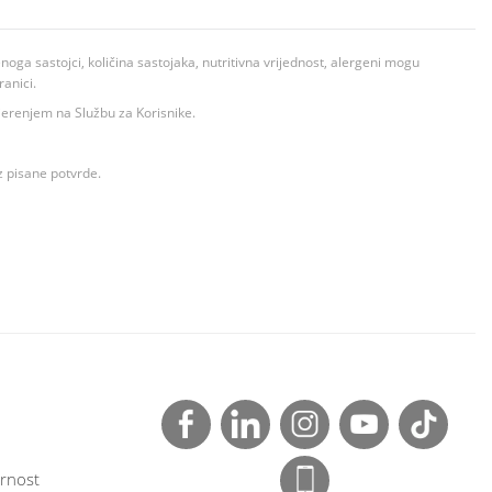
ga sastojci, količina sastojaka, nutritivna vrijednost, alergeni mogu
ranici.
ovjerenjem na Službu za Korisnike.
z pisane potvrde.
rnost