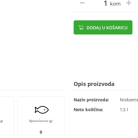
kom
DODAJ U KOŠARICU
Opis proizvoda
Naziv proizvoda:
Niskoene
Neto količina:
1,5 l
g)
Bjelančevine (g)
0