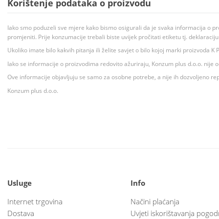
Korištenje podataka o proizvodu
Iako smo poduzeli sve mjere kako bismo osigurali da je svaka informacija o pr
promjeniti. Prije konzumacije trebali biste uvijek pročitati etiketu tj. deklaraci
Ukoliko imate bilo kakvih pitanja ili želite savjet o bilo kojoj marki proizvoda
Iako se informacije o proizvodima redovito ažuriraju, Konzum plus d.o.o. nije
Ove informacije objavljuju se samo za osobne potrebe, a nije ih dozvoljeno rep
Konzum plus d.o.o.
Usluge
Info
Internet trgovina
Načini plaćanja
Dostava
Uvjeti iskorištavanja pogod