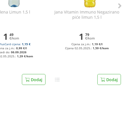
dena Limun 1,5 l
Jana Vitamin Immuno Negazirano
piće limun 1,5 l
1
1
49
79
€/kom
€/kom
PlusCard cijena:
1,15 €
Cijena za j.m.:
1,19 €/l
ena za j.m.:
0,99 €/l
Cijena 02.05.2025.:
1,59 €/kom
jedi do:
06.09.2026
02.05.2025.:
1,29 €/kom
Dodaj
Dodaj