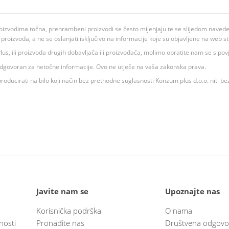
oizvodima točna, prehrambeni proizvodi se često mijenjaju te se slijedom navedeno
ju proizvoda, a ne se oslanjati isključivo na informacije koje su objavljene na web st
 K Plus, ili proizvoda drugih dobavljača ili proizvođača, molimo obratite nam se s p
 odgovoran za netočne informacije. Ovo ne utječe na vaša zakonska prava.
roducirati na bilo koji način bez prethodne suglasnosti Konzum plus d.o.o. niti be
Javite nam se
Upoznajte nas
Korisnička podrška
O nama
nosti
Pronađite nas
Društvena odgovo