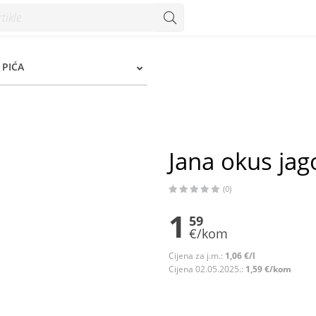
 PIĆA
Jana okus jag
(0)
1
59
€/kom
Cijena za j.m.:
1,06 €/l
Cijena 02.05.2025.:
1,59 €/kom