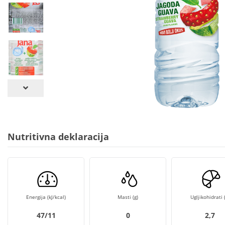
Nutritivna deklaracija
Energija (kJ/kcal)
Masti (g)
Ugljikohidrati (
47/11
0
2,7