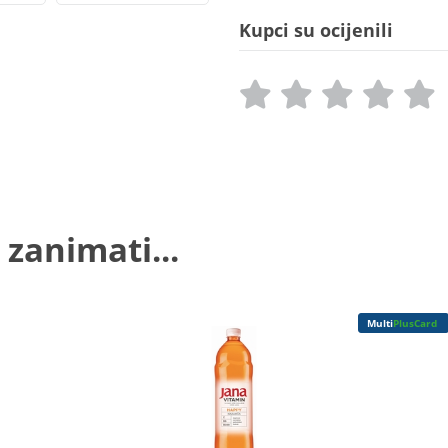
Kupci su ocijenili
 zanimati...
Multi
PlusCard