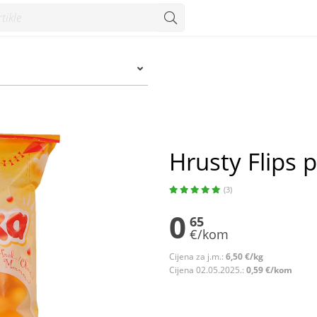
Hrusty Flips 
(3)
0
65
€/kom
Cijena za j.m.:
6,50 €/kg
Cijena 02.05.2025.:
0,59 €/kom