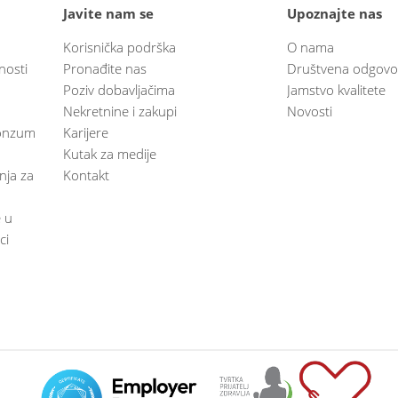
Javite nam se
Upoznajte nas
Korisnička podrška
O nama
nosti
Pronađite nas
Društvena odgovo
Poziv dobavljačima
Jamstvo kvalitete
Nekretnine i zakupi
Novosti
 Konzum
Karijere
Kutak za medije
anja za
Kontakt
e u
ci