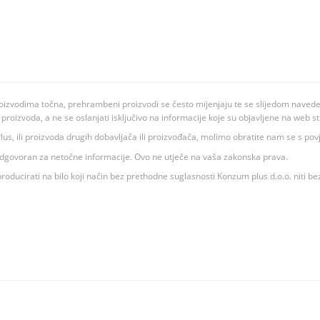
oizvodima točna, prehrambeni proizvodi se često mijenjaju te se slijedom navedeno
ju proizvoda, a ne se oslanjati isključivo na informacije koje su objavljene na web st
 K Plus, ili proizvoda drugih dobavljača ili proizvođača, molimo obratite nam se s p
 odgovoran za netočne informacije. Ovo ne utječe na vaša zakonska prava.
roducirati na bilo koji način bez prethodne suglasnosti Konzum plus d.o.o. niti be