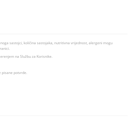
ga sastojci, količina sastojaka, nutritivna vrijednost, alergeni mogu
ranici.
ovjerenjem na Službu za Korisnike.
z pisane potvrde.