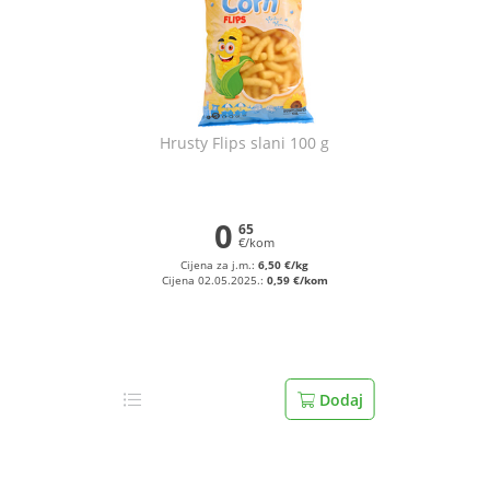
Hrusty Flips slani 100 g
0
65
€/kom
Cijena za j.m.:
6,50 €/kg
Cijena 02.05.2025.:
0,59 €/kom
Dodaj