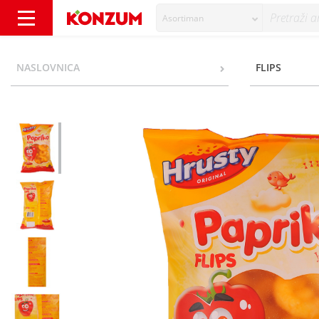
Asortiman
Hrusty Flips paprika 100 g - Konzum
NASLOVNICA
FLIPS