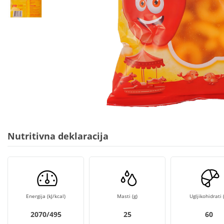
Nutritivna deklaracija
Energija (kJ/kcal)
Masti (g)
Ugljikohidrati (
2070/495
25
60