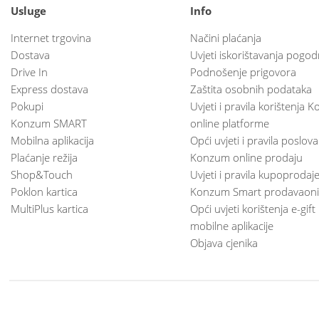
Usluge
Info
Internet trgovina
Načini plaćanja
Dostava
Uvjeti iskorištavanja pogod
Drive In
Podnošenje prigovora
Express dostava
Zaštita osobnih podataka
Pokupi
Uvjeti i pravila korištenja
Konzum SMART
online platforme
Mobilna aplikacija
Opći uvjeti i pravila poslov
Plaćanje režija
Konzum online prodaju
Shop&Touch
Uvjeti i pravila kupoprodaj
Poklon kartica
Konzum Smart prodavaoni
MultiPlus kartica
Opći uvjeti korištenja e-gift
mobilne aplikacije
Objava cjenika