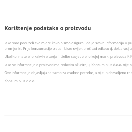
Korištenje podataka o proizvodu
Iako smo poduzeli sve mjere kako bismo osigurali da je svaka informacija o pr
promjeniti. Prije konzumacije trebali biste uvijek pročitati etiketu tj. deklaraci
Ukoliko imate bilo kakvih pitanja ili želite savjet o bilo kojoj marki proizvoda
Iako se informacije o proizvodima redovito ažuriraju, Konzum plus d.o.o. nije
Ove informacije objavljuju se samo za osobne potrebe, a nije ih dozvoljeno rep
Konzum plus d.o.o.