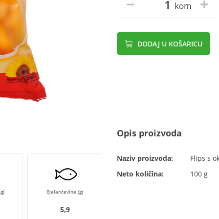
kom
DODAJ U KOŠARICU
Opis proizvoda
Naziv proizvoda:
Flips s 
Neto količina:
100 g
g)
Bjelančevine (g)
5,9