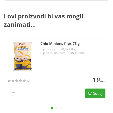
I ovi proizvodi bi vas mogli
zanimati...
Chio Minions flips 75 g
Cijena za j.m.:
20,67 €/kg
Cijena 02.05.2025.:
1,55 €/kom
1
55
(0)
€/kom
Dodaj