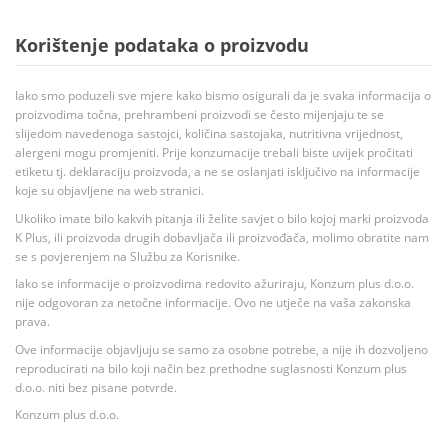
Korištenje podataka o proizvodu
Iako smo poduzeli sve mjere kako bismo osigurali da je svaka informacija o
proizvodima točna, prehrambeni proizvodi se često mijenjaju te se
slijedom navedenoga sastojci, količina sastojaka, nutritivna vrijednost,
alergeni mogu promjeniti. Prije konzumacije trebali biste uvijek pročitati
etiketu tj. deklaraciju proizvoda, a ne se oslanjati isključivo na informacije
koje su objavljene na web stranici.
Ukoliko imate bilo kakvih pitanja ili želite savjet o bilo kojoj marki proizvoda
K Plus, ili proizvoda drugih dobavljača ili proizvođača, molimo obratite nam
se s povjerenjem na Službu za Korisnike.
Iako se informacije o proizvodima redovito ažuriraju, Konzum plus d.o.o.
nije odgovoran za netočne informacije. Ovo ne utječe na vaša zakonska
prava.
Ove informacije objavljuju se samo za osobne potrebe, a nije ih dozvoljeno
reproducirati na bilo koji način bez prethodne suglasnosti Konzum plus
d.o.o. niti bez pisane potvrde.
Konzum plus d.o.o.