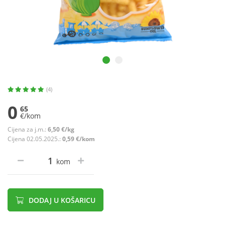
(4)
0
65
€/kom
Cijena za j.m.:
6,50 €/kg
Cijena 02.05.2025.:
0,59 €/kom
kom
DODAJ U KOŠARICU