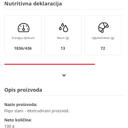
Nutritivna deklaracija
Energija (kJ/kcal)
Masti (g)
Ugljikohidrati (g)
1836/436
13
72
Opis proizvoda
Naziv proizvoda:
Flips slani - ekstrudirani proizvod.
Neto količina:
100 g