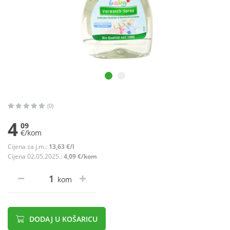
(0)
4
09
€/kom
Cijena za j.m.:
13,63 €/l
Cijena 02.05.2025.:
4,09 €/kom
kom
DODAJ U KOŠARICU