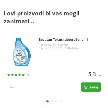
I ovi proizvodi bi vas mogli
zanimati...
Becutan Tekući deterdžent 1 l
Cijena za j.m.:
5,89 €/l
Cijena 02.05.2025.:
5,89 €/kom
5
89
(2)
€/kom
Dodaj