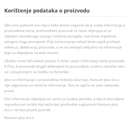
Korištenje podataka o proizvodu
Iako smo poduzeli sve mjere kako bismo osigurali da je svaka informacija o
proizvodima točna, prehrambeni proizvodi se često mijenjaju te se
slijedom navedenoga sastojci, količina sastojaka, nutritivna vrijednost,
alergeni mogu promjeniti. Prije konzumacije trebali biste uvijek pročitati
etiketu tj. deklaraciju proizvoda, a ne se oslanjati isključivo na informacije
koje su objavljene na web stranici.
Ukoliko imate bilo kakvih pitanja ili želite savjet o bilo kojoj marki proizvoda
K Plus, ili proizvoda drugih dobavljača ili proizvođača, molimo obratite nam
se s povjerenjem na Službu za Korisnike.
Iako se informacije o proizvodima redovito ažuriraju, Konzum plus d.o.o.
nije odgovoran za netočne informacije. Ovo ne utječe na vaša zakonska
prava.
Ove informacije objavljuju se samo za osobne potrebe, a nije ih dozvoljeno
reproducirati na bilo koji način bez prethodne suglasnosti Konzum plus
d.o.o. niti bez pisane potvrde.
Konzum plus d.o.o.