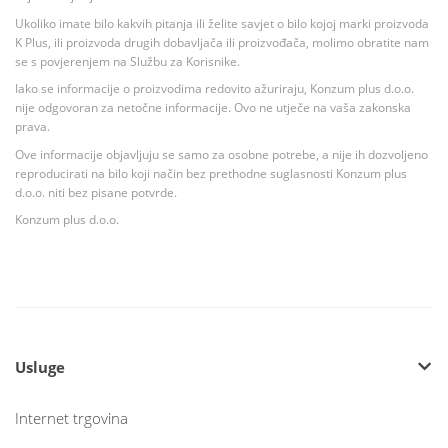
Ukoliko imate bilo kakvih pitanja ili želite savjet o bilo kojoj marki proizvoda
K Plus, ili proizvoda drugih dobavljača ili proizvođača, molimo obratite nam
se s povjerenjem na Službu za Korisnike.
Iako se informacije o proizvodima redovito ažuriraju, Konzum plus d.o.o.
nije odgovoran za netočne informacije. Ovo ne utječe na vaša zakonska
prava.
Ove informacije objavljuju se samo za osobne potrebe, a nije ih dozvoljeno
reproducirati na bilo koji način bez prethodne suglasnosti Konzum plus
d.o.o. niti bez pisane potvrde.
Konzum plus d.o.o.
Usluge
Internet trgovina