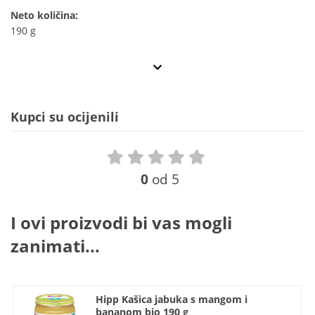
Neto količina:
190 g
Kupci su ocijenili
0
od 5
I ovi proizvodi bi vas mogli
zanimati...
Hipp Kašica jabuka s mangom i
bananom bio 190 g