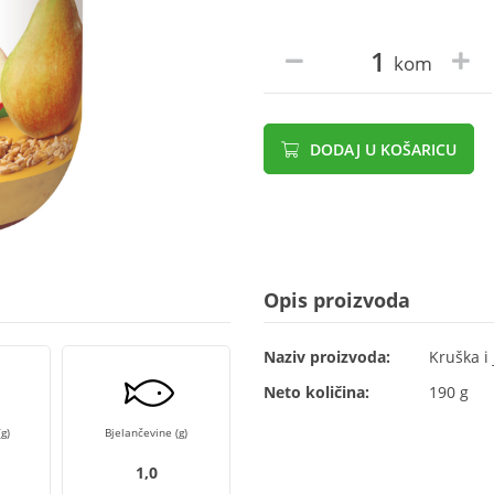
kom
DODAJ U KOŠARICU
Opis proizvoda
Naziv proizvoda:
Kruška i
Neto količina:
190 g
g)
Bjelančevine (g)
1,0