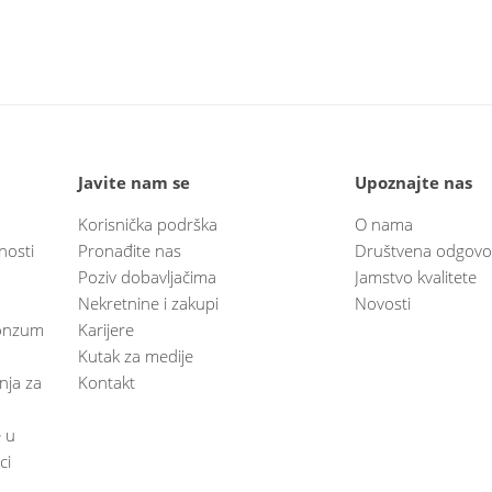
Javite nam se
Upoznajte nas
Korisnička podrška
O nama
nosti
Pronađite nas
Društvena odgovo
Poziv dobavljačima
Jamstvo kvalitete
Nekretnine i zakupi
Novosti
 Konzum
Karijere
Kutak za medije
anja za
Kontakt
e u
ci