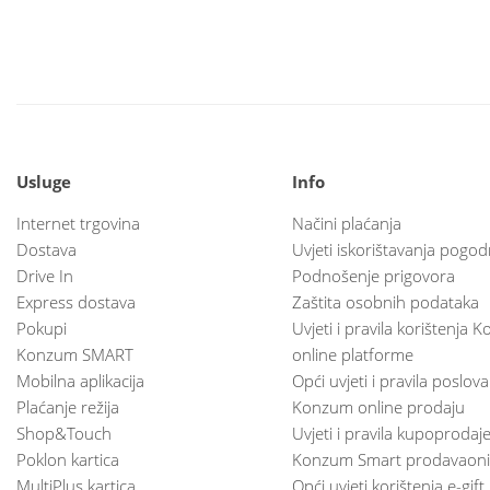
Usluge
Info
Internet trgovina
Načini plaćanja
Dostava
Uvjeti iskorištavanja pogod
Drive In
Podnošenje prigovora
Express dostava
Zaštita osobnih podataka
Pokupi
Uvjeti i pravila korištenja
Konzum SMART
online platforme
Mobilna aplikacija
Opći uvjeti i pravila poslov
Plaćanje režija
Konzum online prodaju
Shop&Touch
Uvjeti i pravila kupoprodaj
Poklon kartica
Konzum Smart prodavaoni
MultiPlus kartica
Opći uvjeti korištenja e-gift