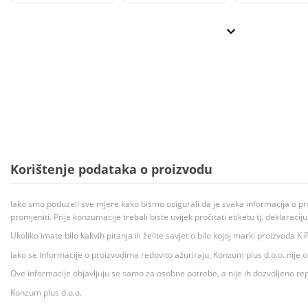
Korištenje podataka o proizvodu
Iako smo poduzeli sve mjere kako bismo osigurali da je svaka informacija o pr
promjeniti. Prije konzumacije trebali biste uvijek pročitati etiketu tj. deklaraci
Ukoliko imate bilo kakvih pitanja ili želite savjet o bilo kojoj marki proizvoda
Iako se informacije o proizvodima redovito ažuriraju, Konzum plus d.o.o. nije
Ove informacije objavljuju se samo za osobne potrebe, a nije ih dozvoljeno rep
Konzum plus d.o.o.