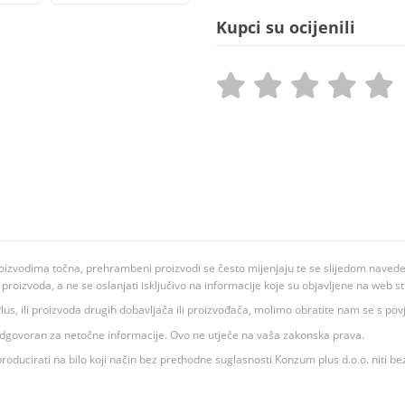
Kupci su ocijenili
oizvodima točna, prehrambeni proizvodi se često mijenjaju te se slijedom navedeno
ju proizvoda, a ne se oslanjati isključivo na informacije koje su objavljene na web st
 K Plus, ili proizvoda drugih dobavljača ili proizvođača, molimo obratite nam se s p
 odgovoran za netočne informacije. Ovo ne utječe na vaša zakonska prava.
roducirati na bilo koji način bez prethodne suglasnosti Konzum plus d.o.o. niti be