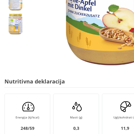
Nutritivna deklaracija
Energija (kJ/kcal)
Masti (g)
Ugljikohidrati (
248/59
0,3
11,9