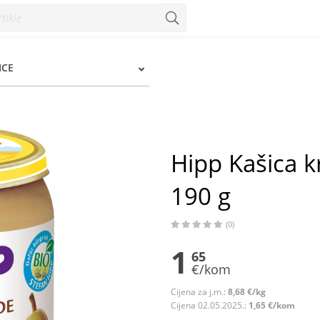
 g - Konzum
ICE
Hipp Kašica k
190 g
(0)
1
65
€/kom
Cijena za j.m.:
8,68 €/kg
Cijena 02.05.2025.:
1,65 €/kom