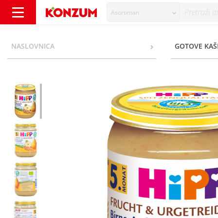
Asortiman
Hipp Kašica kruška i jabuka s pirom bio 190
NASLOVNICA
GOTOVE KAŠ