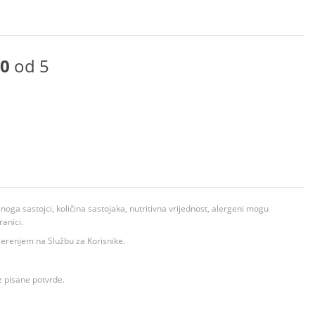
0
od 5
ga sastojci, količina sastojaka, nutritivna vrijednost, alergeni mogu
ranici.
ovjerenjem na Službu za Korisnike.
z pisane potvrde.