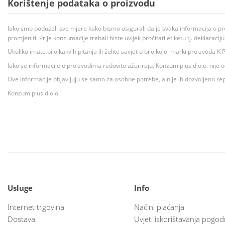
Korištenje podataka o proizvodu
Iako smo poduzeli sve mjere kako bismo osigurali da je svaka informacija o pr
promjeniti. Prije konzumacije trebali biste uvijek pročitati etiketu tj. deklaraci
Ukoliko imate bilo kakvih pitanja ili želite savjet o bilo kojoj marki proizvoda
Iako se informacije o proizvodima redovito ažuriraju, Konzum plus d.o.o. nije
Ove informacije objavljuju se samo za osobne potrebe, a nije ih dozvoljeno rep
Konzum plus d.o.o.
Usluge
Info
Internet trgovina
Načini plaćanja
Dostava
Uvjeti iskorištavanja pogod