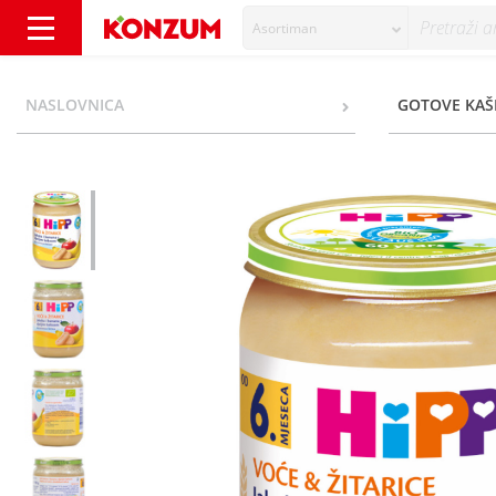
Asortiman
Hipp Kašica jabuka i banana s dječjim kekso
NASLOVNICA
GOTOVE KAŠ