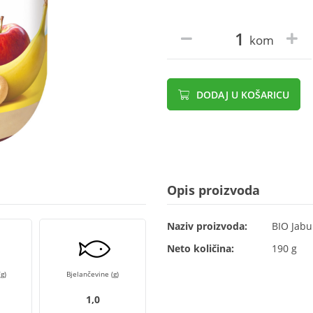
kom
DODAJ U KOŠARICU
Opis proizvoda
Naziv proizvoda:
BIO Jabu
Neto količina:
190 g
g)
Bjelančevine (g)
1,0