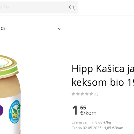
m bio 190 g - Konzum
ICE
Hipp Kašica j
keksom bio 1
(0)
1
65
€/kom
Cijena za j.m.:
8,68 €/kg
Cijena 02.05.2025.:
1,65 €/kom