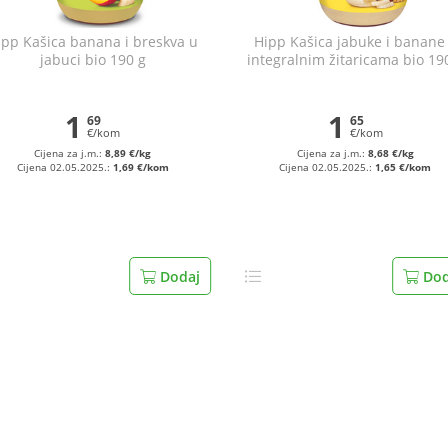
ipp Kašica banana i breskva u
Hipp Kašica jabuke i banane
jabuci bio 190 g
integralnim žitaricama bio 19
1
1
69
65
€/kom
€/kom
Cijena za j.m.:
8,89 €/kg
Cijena za j.m.:
8,68 €/kg
Cijena 02.05.2025.:
1,69 €/kom
Cijena 02.05.2025.:
1,65 €/kom
Dodaj
Dod