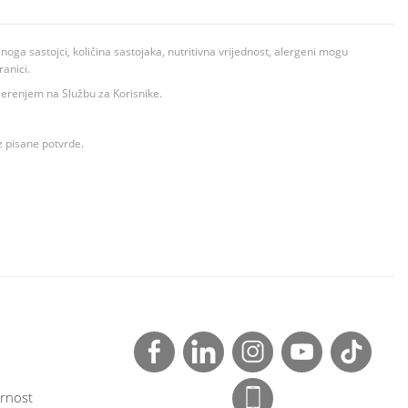
ga sastojci, količina sastojaka, nutritivna vrijednost, alergeni mogu
ranici.
ovjerenjem na Službu za Korisnike.
z pisane potvrde.
rnost