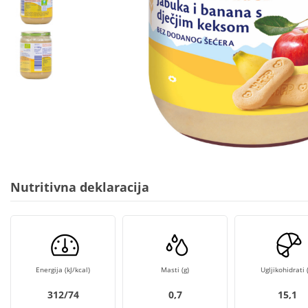
Nutritivna deklaracija
Energija (kJ/kcal)
Masti (g)
Ugljikohidrati (
312/74
0,7
15,1