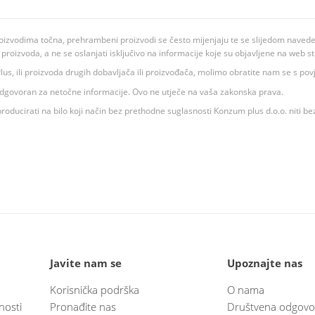
oizvodima točna, prehrambeni proizvodi se često mijenjaju te se slijedom navedeno
ju proizvoda, a ne se oslanjati isključivo na informacije koje su objavljene na web st
 K Plus, ili proizvoda drugih dobavljača ili proizvođača, molimo obratite nam se s p
 odgovoran za netočne informacije. Ovo ne utječe na vaša zakonska prava.
roducirati na bilo koji način bez prethodne suglasnosti Konzum plus d.o.o. niti be
Javite nam se
Upoznajte nas
Korisnička podrška
O nama
nosti
Pronađite nas
Društvena odgovo