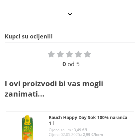
Kupci su ocijenili
0
od 5
I ovi proizvodi bi vas mogli
zanimati...
Rauch Happy Day Sok 100% naranča
1 l
Cijena za j.m.:
3,49 €/l
Cijena 02.05.2025.:
2,99 €/kom