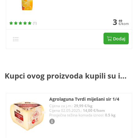
3
49
(1)
€/kom
Dodaj
Kupci ovog proizvoda kupili su i...
Agrolaguna Tvrdi miješani sir 1/4
Cijena za j.m.:
29,99 €/kg
Cijena 02.05.2025.:
14,00 €/kom
Prosječna težina komada iznosi:
0.5 kg