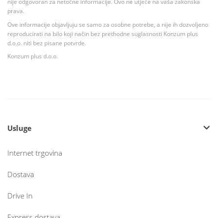
nije odgovoran za netočne informacije. Ovo ne utječe na vaša zakonska
prava.
Ove informacije objavljuju se samo za osobne potrebe, a nije ih dozvoljeno
reproducirati na bilo koji način bez prethodne suglasnosti Konzum plus
d.o.o. niti bez pisane potvrde.
Konzum plus d.o.o.
Usluge
Internet trgovina
Dostava
Drive In
Express dostava