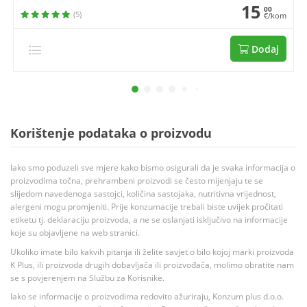
15
00
(5)
€/kom
Dodaj
Korištenje podataka o proizvodu
Iako smo poduzeli sve mjere kako bismo osigurali da je svaka informacija o
proizvodima točna, prehrambeni proizvodi se često mijenjaju te se
slijedom navedenoga sastojci, količina sastojaka, nutritivna vrijednost,
alergeni mogu promjeniti. Prije konzumacije trebali biste uvijek pročitati
etiketu tj. deklaraciju proizvoda, a ne se oslanjati isključivo na informacije
koje su objavljene na web stranici.
Ukoliko imate bilo kakvih pitanja ili želite savjet o bilo kojoj marki proizvoda
K Plus, ili proizvoda drugih dobavljača ili proizvođača, molimo obratite nam
se s povjerenjem na Službu za Korisnike.
Iako se informacije o proizvodima redovito ažuriraju, Konzum plus d.o.o.