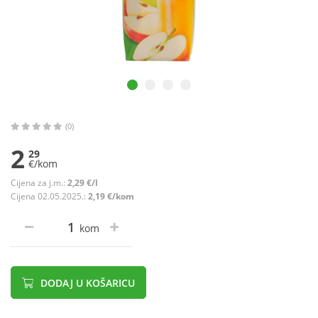
(0)
2
29
€/kom
Cijena za j.m.:
2,29 €/l
Cijena 02.05.2025.:
2,19 €/kom
kom
DODAJ U KOŠARICU