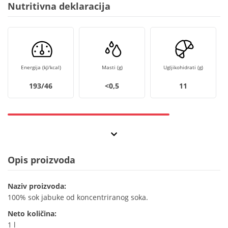
Nutritivna deklaracija
Energija (kJ/kcal)
Masti (g)
Ugljikohidrati (g)
193/46
<0,5
11
Opis proizvoda
Naziv proizvoda:
100% sok jabuke od koncentriranog soka.
Neto količina:
1 l