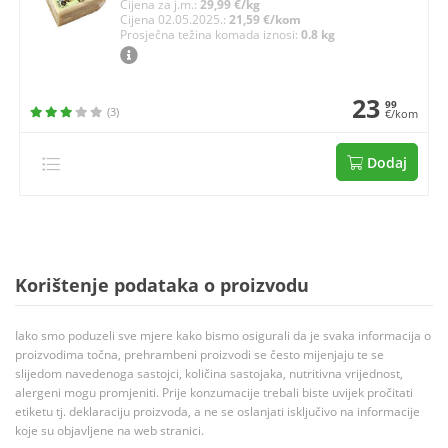
Cijena za j.m.:
29,99 €/kg
Cijena 02.05.2025.:
21,59 €/kom
Prosječna težina komada iznosi:
0.8 kg
23
99
(3)
€/kom
Dodaj
Korištenje podataka o proizvodu
Iako smo poduzeli sve mjere kako bismo osigurali da je svaka informacija o
proizvodima točna, prehrambeni proizvodi se često mijenjaju te se
slijedom navedenoga sastojci, količina sastojaka, nutritivna vrijednost,
alergeni mogu promjeniti. Prije konzumacije trebali biste uvijek pročitati
etiketu tj. deklaraciju proizvoda, a ne se oslanjati isključivo na informacije
koje su objavljene na web stranici.