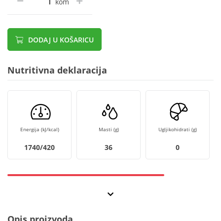
kom
DODAJ U KOŠARICU
Nutritivna deklaracija
Energija (kJ/kcal)
Masti (g)
Ugljikohidrati (g)
1740/420
36
0
Opis proizvoda