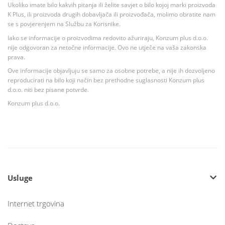
Ukoliko imate bilo kakvih pitanja ili želite savjet o bilo kojoj marki proizvoda
K Plus, ili proizvoda drugih dobavljača ili proizvođača, molimo obratite nam
se s povjerenjem na Službu za Korisnike.
Iako se informacije o proizvodima redovito ažuriraju, Konzum plus d.o.o.
nije odgovoran za netočne informacije. Ovo ne utječe na vaša zakonska
prava.
Ove informacije objavljuju se samo za osobne potrebe, a nije ih dozvoljeno
reproducirati na bilo koji način bez prethodne suglasnosti Konzum plus
d.o.o. niti bez pisane potvrde.
Konzum plus d.o.o.
Usluge
Internet trgovina