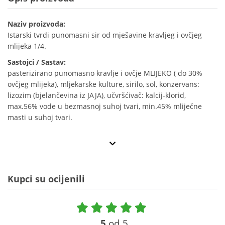
Naziv proizvoda:
Istarski tvrdi punomasni sir od mješavine kravljeg i ovčjeg
mlijeka 1/4.
Sastojci / Sastav:
pasterizirano punomasno kravlje i ovčje MLIJEKO ( do 30%
ovčjeg mlijeka), mljekarske kulture, sirilo, sol, konzervans:
lizozim (bjelančevina iz JAJA), učvršćivač: kalcij-klorid,
max.56% vode u bezmasnoj suhoj tvari, min.45% mliječne
masti u suhoj tvari.
Kupci su ocijenili
5
od 5