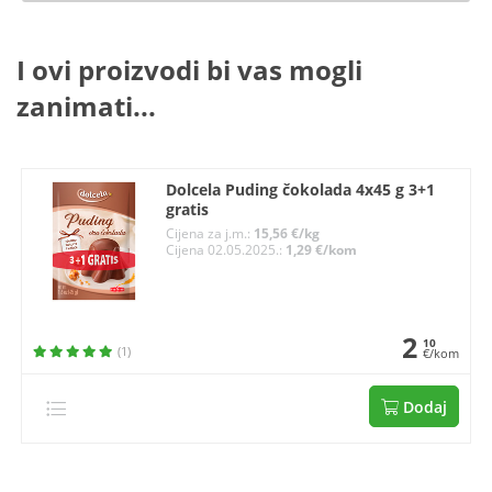
I ovi proizvodi bi vas mogli
zanimati...
Dolcela Puding čokolada 4x45 g 3+1
gratis
Cijena za j.m.:
15,56 €/kg
Cijena 02.05.2025.:
1,29 €/kom
2
10
(1)
€/kom
Dodaj