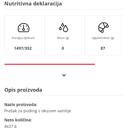
Nutritivna deklaracija
Energija (kJ/kcal)
Masti (g)
Ugljikohidrati (g)
1497/352
0
87
Opis proizvoda
Naziv proizvoda:
Prašak za puding s okusom vanilije
Neto količina:
4x37 g