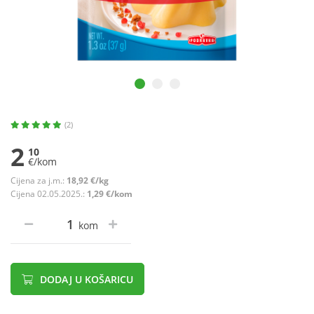
(2)
2
10
€/kom
Cijena za j.m.:
18,92 €/kg
Cijena 02.05.2025.:
1,29 €/kom
kom
DODAJ U KOŠARICU