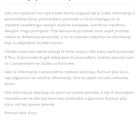
Iako smo poduzeli sve mjere kako bismo osigurali da je svaka informacija o
proizvodima točna, prehrambeni proizvodi se često mijenjaju te se
slijedom navedenoga sastojci, količina sastojaka, nutritivna vrijednost,
alergeni mogu promjeniti. Prije konzumacije trebali biste uvijek pročitati
etiketu tj. deklaraciju proizvoda, a ne se oslanjati isključivo na informacije
koje su objavljene na web stranici.
Ukoliko imate bilo kakvih pitanja ili želite savjet o bilo kojoj marki proizvoda
K Plus, ili proizvoda drugih dobavljača ili proizvođača, molimo obratite nam
se s povjerenjem na Službu za Korisnike.
Iako se informacije o proizvodima redovito ažuriraju, Konzum plus d.o.o.
nije odgovoran za netočne informacije. Ovo ne utječe na vaša zakonska
prava.
Ove informacije objavljuju se samo za osobne potrebe, a nije ih dozvoljeno
reproducirati na bilo koji način bez prethodne suglasnosti Konzum plus
d.o.o. niti bez pisane potvrde.
Konzum plus d.o.o.