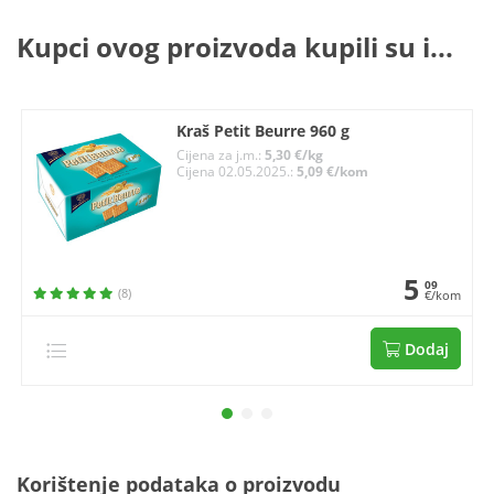
Kupci ovog proizvoda kupili su i...
Kraš Petit Beurre 960 g
Cijena za j.m.:
5,30 €/kg
Cijena 02.05.2025.:
5,09 €/kom
5
09
(8)
€/kom
Dodaj
Korištenje podataka o proizvodu