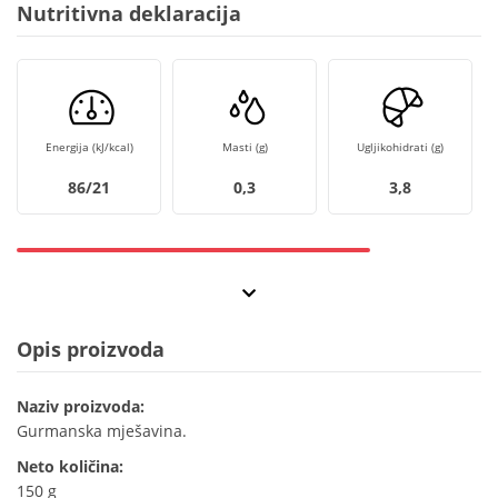
Nutritivna deklaracija
Energija (kJ/kcal)
Masti (g)
Ugljikohidrati (g)
86/21
0,3
3,8
Opis proizvoda
Naziv proizvoda:
Gurmanska mješavina.
Neto količina:
150 g