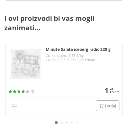
I ovi proizvodi bi vas mogli
zanimati...
Minute Salata iceberg radič 220 g
Cijena za j.m.:
6,77 €/kg
Cijena 02.05.2025.:
1,39 €/kom
1
49
(6)
€/kom
Dodaj