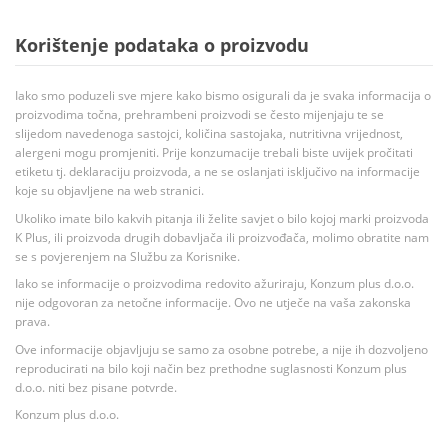
Korištenje podataka o proizvodu
Iako smo poduzeli sve mjere kako bismo osigurali da je svaka informacija o
proizvodima točna, prehrambeni proizvodi se često mijenjaju te se
slijedom navedenoga sastojci, količina sastojaka, nutritivna vrijednost,
alergeni mogu promjeniti. Prije konzumacije trebali biste uvijek pročitati
etiketu tj. deklaraciju proizvoda, a ne se oslanjati isključivo na informacije
koje su objavljene na web stranici.
Ukoliko imate bilo kakvih pitanja ili želite savjet o bilo kojoj marki proizvoda
K Plus, ili proizvoda drugih dobavljača ili proizvođača, molimo obratite nam
se s povjerenjem na Službu za Korisnike.
Iako se informacije o proizvodima redovito ažuriraju, Konzum plus d.o.o.
nije odgovoran za netočne informacije. Ovo ne utječe na vaša zakonska
prava.
Ove informacije objavljuju se samo za osobne potrebe, a nije ih dozvoljeno
reproducirati na bilo koji način bez prethodne suglasnosti Konzum plus
d.o.o. niti bez pisane potvrde.
Konzum plus d.o.o.