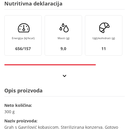
Nutritivna deklaracija
Energija (kJ/kcal)
Masti (g)
Ugljikohidrati (g)
656/157
9,0
11
Opis proizvoda
Neto količina:
300 g
Naziv proizvoda:
Grah s Gavrilović kobasicom. Sterilizirana konzerva. Gotovo