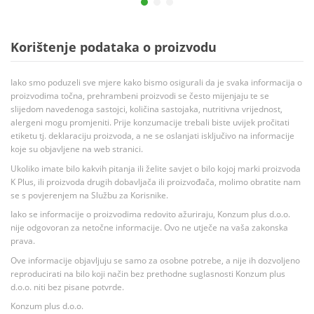
Korištenje podataka o proizvodu
Iako smo poduzeli sve mjere kako bismo osigurali da je svaka informacija o
proizvodima točna, prehrambeni proizvodi se često mijenjaju te se
slijedom navedenoga sastojci, količina sastojaka, nutritivna vrijednost,
alergeni mogu promjeniti. Prije konzumacije trebali biste uvijek pročitati
etiketu tj. deklaraciju proizvoda, a ne se oslanjati isključivo na informacije
koje su objavljene na web stranici.
Ukoliko imate bilo kakvih pitanja ili želite savjet o bilo kojoj marki proizvoda
K Plus, ili proizvoda drugih dobavljača ili proizvođača, molimo obratite nam
se s povjerenjem na Službu za Korisnike.
Iako se informacije o proizvodima redovito ažuriraju, Konzum plus d.o.o.
nije odgovoran za netočne informacije. Ovo ne utječe na vaša zakonska
prava.
Ove informacije objavljuju se samo za osobne potrebe, a nije ih dozvoljeno
reproducirati na bilo koji način bez prethodne suglasnosti Konzum plus
d.o.o. niti bez pisane potvrde.
Konzum plus d.o.o.