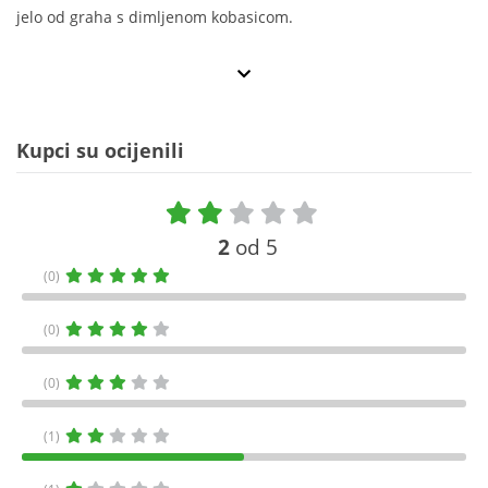
jelo od graha s dimljenom kobasicom.
Kupci su ocijenili
2
od 5
(0)
(0)
(0)
(1)