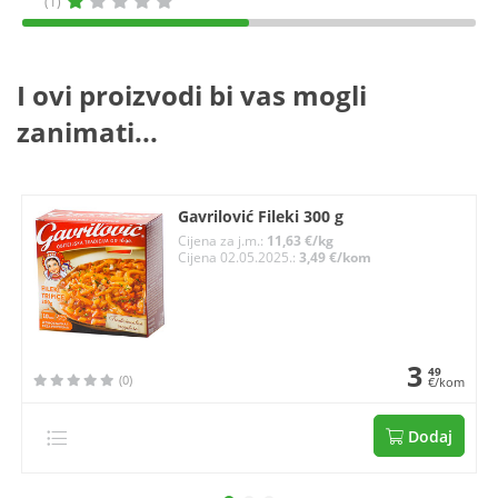
(1)
I ovi proizvodi bi vas mogli
zanimati...
Gavrilović Fileki 300 g
Cijena za j.m.:
11,63 €/kg
Cijena 02.05.2025.:
3,49 €/kom
3
49
(0)
€/kom
Dodaj