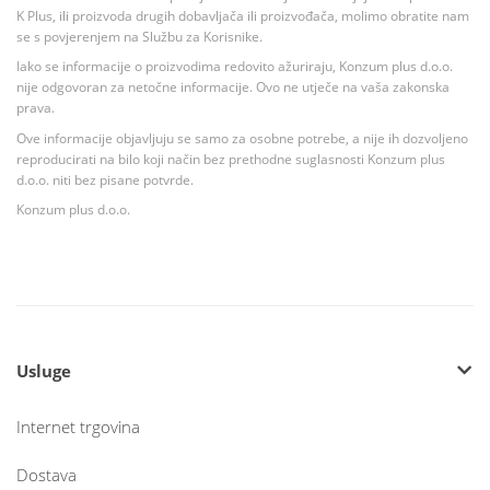
K Plus, ili proizvoda drugih dobavljača ili proizvođača, molimo obratite nam
se s povjerenjem na Službu za Korisnike.
Iako se informacije o proizvodima redovito ažuriraju, Konzum plus d.o.o.
nije odgovoran za netočne informacije. Ovo ne utječe na vaša zakonska
prava.
Ove informacije objavljuju se samo za osobne potrebe, a nije ih dozvoljeno
reproducirati na bilo koji način bez prethodne suglasnosti Konzum plus
d.o.o. niti bez pisane potvrde.
Konzum plus d.o.o.
Usluge
Internet trgovina
Dostava