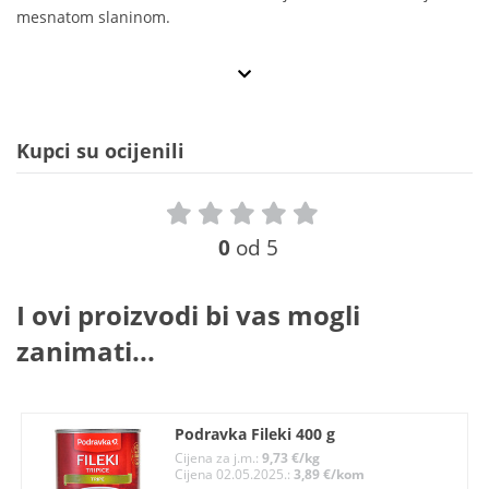
mesnatom slaninom.
Kupci su ocijenili
0
od 5
I ovi proizvodi bi vas mogli
zanimati...
Podravka Fileki 400 g
Cijena za j.m.:
9,73 €/kg
Cijena 02.05.2025.:
3,89 €/kom