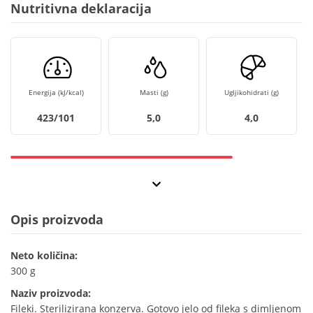
Nutritivna deklaracija
Energija (kJ/kcal)
Masti (g)
Ugljikohidrati (g)
423/101
5,0
4,0
Opis proizvoda
Neto količina:
300 g
Naziv proizvoda:
Fileki. Sterilizirana konzerva. Gotovo jelo od fileka s dimljenom