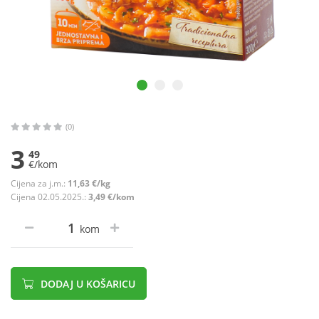
(0)
3
49
€/kom
Cijena za j.m.:
11,63 €/kg
Cijena 02.05.2025.:
3,49 €/kom
kom
DODAJ U KOŠARICU