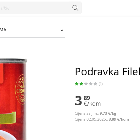
EMA
Podravka File
(1)
3
89
€/kom
Cijena za j.m.:
9,73 €/kg
Cijena 02.05.2025.:
3,89 €/kom