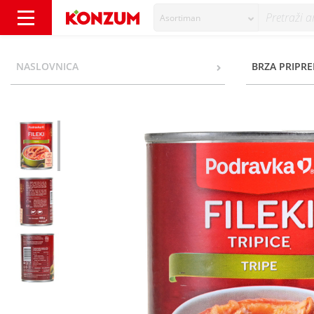
Asortiman
Podravka Fileki 400 g - Konzum
NASLOVNICA
BRZA PRIPR