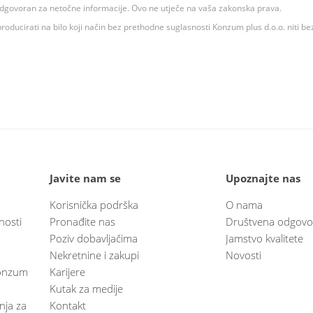
 odgovoran za netočne informacije. Ovo ne utječe na vaša zakonska prava.
roducirati na bilo koji način bez prethodne suglasnosti Konzum plus d.o.o. niti be
Javite nam se
Upoznajte nas
Korisnička podrška
O nama
nosti
Pronađite nas
Društvena odgovo
Poziv dobavljačima
Jamstvo kvalitete
Nekretnine i zakupi
Novosti
 Konzum
Karijere
Kutak za medije
anja za
Kontakt