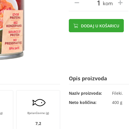
kom
DODAJ U KOŠARICU
Opis proizvoda
Naziv proizvoda:
Fileki.
Neto količina:
400 g
g)
Bjelančevine (g)
7,2