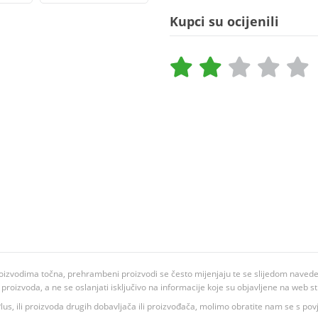
Kupci su ocijenili
oizvodima točna, prehrambeni proizvodi se često mijenjaju te se slijedom navedeno
ju proizvoda, a ne se oslanjati isključivo na informacije koje su objavljene na web st
 K Plus, ili proizvoda drugih dobavljača ili proizvođača, molimo obratite nam se s p