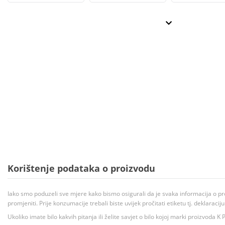
Korištenje podataka o proizvodu
Iako smo poduzeli sve mjere kako bismo osigurali da je svaka informacija o pr
promjeniti. Prije konzumacije trebali biste uvijek pročitati etiketu tj. deklaraci
Ukoliko imate bilo kakvih pitanja ili želite savjet o bilo kojoj marki proizvoda