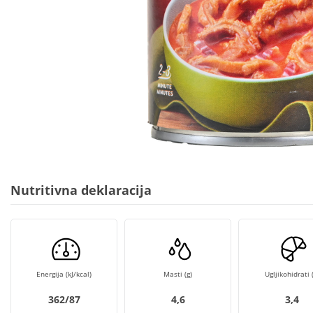
Nutritivna deklaracija
Energija (kJ/kcal)
Masti (g)
Ugljikohidrati (
362/87
4,6
3,4