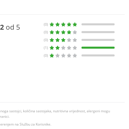
(0)
2
od 5
(0)
(0)
(1)
(0)
ga sastojci, količina sastojaka, nutritivna vrijednost, alergeni mogu
ranici.
ovjerenjem na Službu za Korisnike.