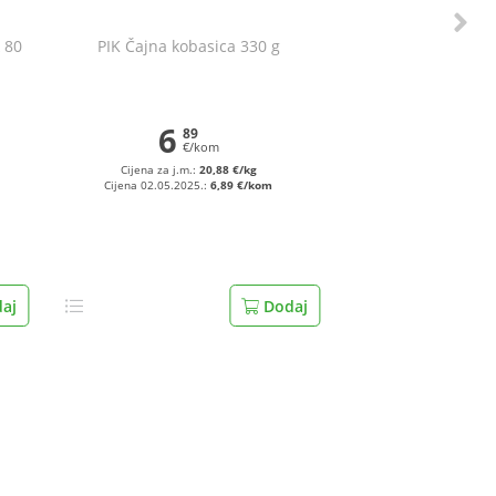
 80
PIK Čajna kobasica 330 g
6
89
€/kom
Cijena za j.m.:
20,88 €/kg
Cijena 02.05.2025.:
6,89 €/kom
aj
Dodaj