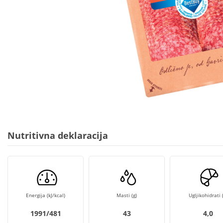
Nutritivna deklaracija
Energija (kJ/kcal)
Masti (g)
Ugljikohidrati (
1991/481
43
4,0