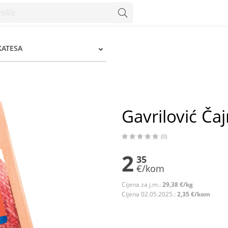
nzum
KATESA
Gavrilović Ča
(0)
2
35
€/kom
Cijena za j.m.:
29,38 €/kg
Cijena 02.05.2025.:
2,35 €/kom