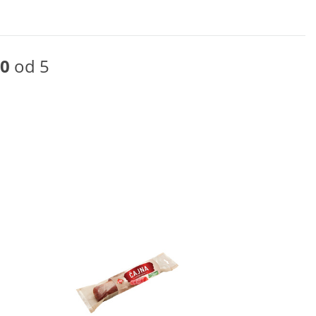
0
od 5