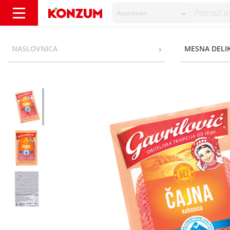
Asortiman
Gavrilović Čajna kobasica narezak 80 g - Ko
NASLOVNICA
MESNA DELI