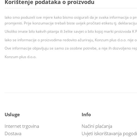
Korištenje podataka o proizvodu
Iako smo poduzeli sve mjere kako bismo osigurali da je svaka informacija o pr
promjeniti. Prije konzumacije trebali biste uvijek pročitati etiketu tj. deklaraci
Ukoliko imate bilo kakvih pitanja ili želite savjet o bilo kojoj marki proizvoda
Iako se informacije o proizvodima redovito ažuriraju, Konzum plus d.o.o. nije
Ove informacije objavljuju se samo za osobne potrebe, a nije ih dozvoljeno rep
Konzum plus d.o.o.
Usluge
Info
Internet trgovina
Načini plaćanja
Dostava
Uvjeti iskorištavanja pogod