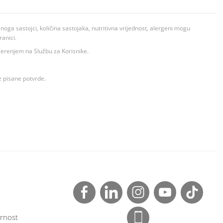
ga sastojci, količina sastojaka, nutritivna vrijednost, alergeni mogu
ranici.
ovjerenjem na Službu za Korisnike.
z pisane potvrde.
rnost