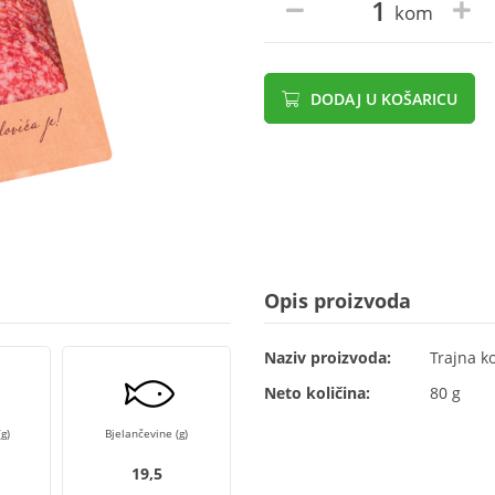
kom
DODAJ U KOŠARICU
Opis proizvoda
Naziv proizvoda:
Trajna k
Neto količina:
80 g
g)
Bjelančevine (g)
19,5