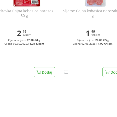
dravka Čajna kobasica narezak
Sljeme Čajna kobasica narezak
80 g
g
2
1
19
99
€/kom
€/kom
Cijena za j.m.:
27,38 €/kg
Cijena za j.m.:
24,88 €/kg
Cijena 02.05.2025.:
1,95 €/kom
Cijena 02.05.2025.:
1,99 €/kom
Dodaj
Dod