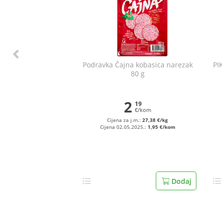
Podravka Čajna kobasica narezak
PI
80 g
2
19
€/kom
Cijena za j.m.:
27,38 €/kg
Cijena 02.05.2025.:
1,95 €/kom
Dodaj