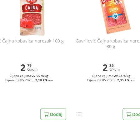
K Čajna kobasica narezak 100 g
Gavrilović Čajna kobasica nare
80 g
2
2
79
35
€/kom
€/kom
Cijena za j.m.:
27,90 €/kg
Cijena za j.m.:
29,38 €/kg
Cijena 02.05.2025.:
2,19 €/kom
Cijena 02.05.2025.:
2,35 €/kom
Dodaj
Dod