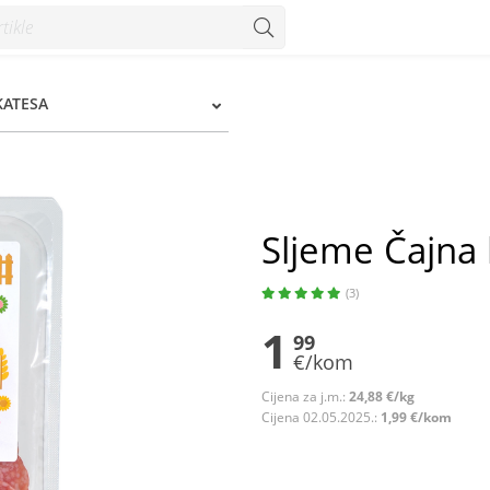
m
KATESA
Sljeme Čajna 
(3)
1
99
€/kom
Cijena za j.m.:
24,88 €/kg
Cijena 02.05.2025.:
1,99 €/kom