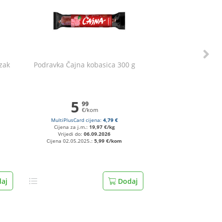
zak
Podravka Čajna kobasica 300 g
5
99
€/kom
MultiPlusCard cijena:
4,79 €
Cijena za j.m.:
19,97 €/kg
Vrijedi do:
06.09.2026
Cijena 02.05.2025.:
5,99 €/kom
aj
Dodaj