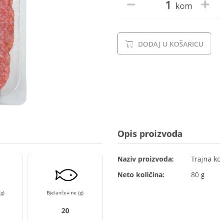
kom
DODAJ U KOŠARICU
Opis proizvoda
Naziv proizvoda:
Trajna k
Neto količina:
80 g
g)
Bjelančevine (g)
20