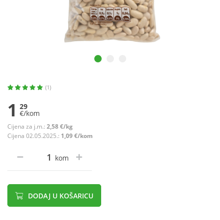
(1)
1
29
€/kom
Cijena za j.m.:
2,58 €/kg
Cijena 02.05.2025.:
1,09 €/kom
kom
DODAJ U KOŠARICU