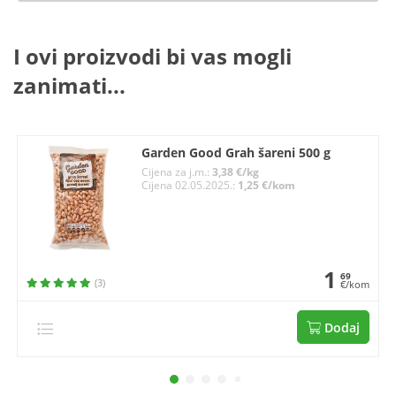
I ovi proizvodi bi vas mogli
zanimati...
Garden Good Grah šareni 500 g
Cijena za j.m.:
3,38 €/kg
Cijena 02.05.2025.:
1,25 €/kom
1
69
(3)
€/kom
Dodaj