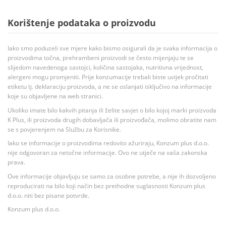
Korištenje podataka o proizvodu
Iako smo poduzeli sve mjere kako bismo osigurali da je svaka informacija o
proizvodima točna, prehrambeni proizvodi se često mijenjaju te se
slijedom navedenoga sastojci, količina sastojaka, nutritivna vrijednost,
alergeni mogu promjeniti. Prije konzumacije trebali biste uvijek pročitati
etiketu tj. deklaraciju proizvoda, a ne se oslanjati isključivo na informacije
koje su objavljene na web stranici.
Ukoliko imate bilo kakvih pitanja ili želite savjet o bilo kojoj marki proizvoda
K Plus, ili proizvoda drugih dobavljača ili proizvođača, molimo obratite nam
se s povjerenjem na Službu za Korisnike.
Iako se informacije o proizvodima redovito ažuriraju, Konzum plus d.o.o.
nije odgovoran za netočne informacije. Ovo ne utječe na vaša zakonska
prava.
Ove informacije objavljuju se samo za osobne potrebe, a nije ih dozvoljeno
reproducirati na bilo koji način bez prethodne suglasnosti Konzum plus
d.o.o. niti bez pisane potvrde.
Konzum plus d.o.o.