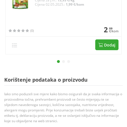
Cijena za j.m.:
13,93 €/kg
Cijena 02.05.2025.:
1,99 €/kom
2
09
(0)
€/kom
Dodaj
Korištenje podataka o proizvodu
Iako smo poduzeli sve mjere kako bismo osigurali da je svaka informacija o
proizvodima točna, prehrambeni proizvodi se često mijenjaju te se
slijedom navedenoga sastojci, količina sastojaka, nutritivna vrijednost,
alergeni mogu promjeniti. Prije konzumacije trebali biste uvijek pročitati
etiketu tj. deklaraciju proizvoda, a ne se oslanjati isključivo na informacije
koje su objavljene na web stranici.