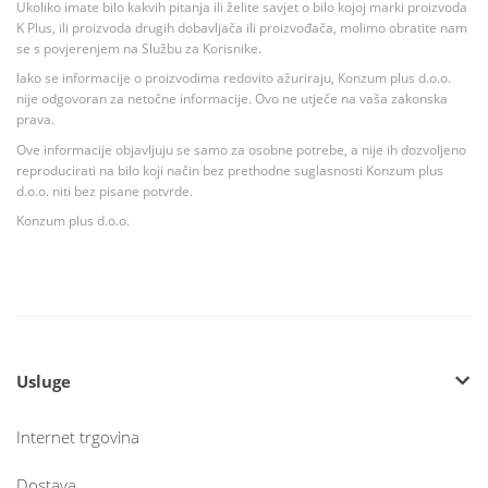
Ukoliko imate bilo kakvih pitanja ili želite savjet o bilo kojoj marki proizvoda
K Plus, ili proizvoda drugih dobavljača ili proizvođača, molimo obratite nam
se s povjerenjem na Službu za Korisnike.
Iako se informacije o proizvodima redovito ažuriraju, Konzum plus d.o.o.
nije odgovoran za netočne informacije. Ovo ne utječe na vaša zakonska
prava.
Ove informacije objavljuju se samo za osobne potrebe, a nije ih dozvoljeno
reproducirati na bilo koji način bez prethodne suglasnosti Konzum plus
d.o.o. niti bez pisane potvrde.
Konzum plus d.o.o.
Usluge
Internet trgovina
Dostava