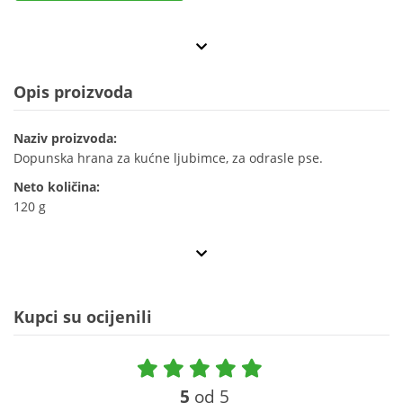
Opis proizvoda
Naziv proizvoda:
Dopunska hrana za kućne ljubimce, za odrasle pse.
Neto količina:
120 g
Kupci su ocijenili
5
od 5