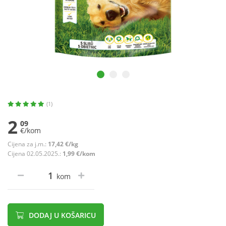
(1)
2
09
€/kom
Cijena za j.m.:
17,42 €/kg
Cijena 02.05.2025.:
1,99 €/kom
kom
DODAJ U KOŠARICU