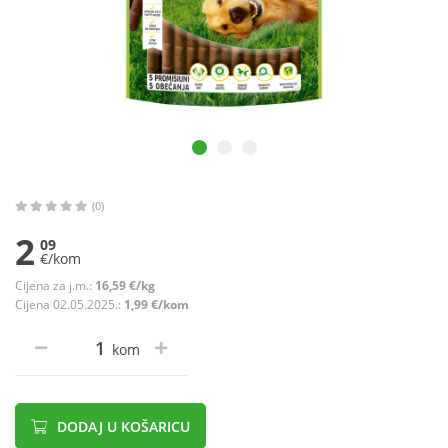
(0)
2
09
€/kom
Cijena za j.m.:
16,59 €/kg
Cijena 02.05.2025.:
1,99 €/kom
kom
DODAJ U KOŠARICU