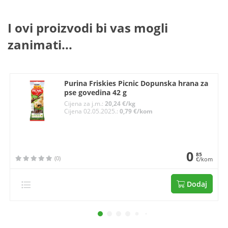
I ovi proizvodi bi vas mogli
zanimati...
Purina Friskies Picnic Dopunska hrana za
pse govedina 42 g
Cijena za j.m.:
20,24 €/kg
Cijena 02.05.2025.:
0,79 €/kom
0
85
(0)
€/kom
Dodaj