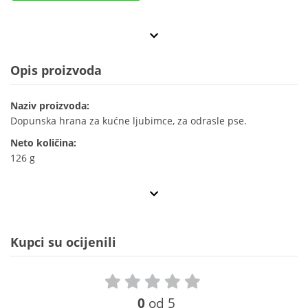
Opis proizvoda
Naziv proizvoda:
Dopunska hrana za kućne ljubimce, za odrasle pse.
Neto količina:
126 g
Kupci su ocijenili
0
od 5