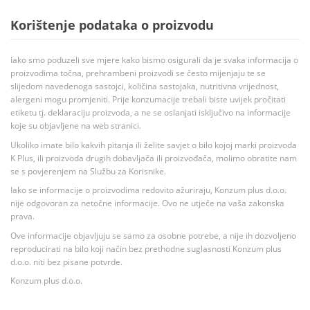
Korištenje podataka o proizvodu
Iako smo poduzeli sve mjere kako bismo osigurali da je svaka informacija o
proizvodima točna, prehrambeni proizvodi se često mijenjaju te se
slijedom navedenoga sastojci, količina sastojaka, nutritivna vrijednost,
alergeni mogu promjeniti. Prije konzumacije trebali biste uvijek pročitati
etiketu tj. deklaraciju proizvoda, a ne se oslanjati isključivo na informacije
koje su objavljene na web stranici.
Ukoliko imate bilo kakvih pitanja ili želite savjet o bilo kojoj marki proizvoda
K Plus, ili proizvoda drugih dobavljača ili proizvođača, molimo obratite nam
se s povjerenjem na Službu za Korisnike.
Iako se informacije o proizvodima redovito ažuriraju, Konzum plus d.o.o.
nije odgovoran za netočne informacije. Ovo ne utječe na vaša zakonska
prava.
Ove informacije objavljuju se samo za osobne potrebe, a nije ih dozvoljeno
reproducirati na bilo koji način bez prethodne suglasnosti Konzum plus
d.o.o. niti bez pisane potvrde.
Konzum plus d.o.o.