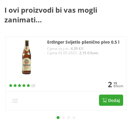
I ovi proizvodi bi vas mogli
zanimati...
Erdinger Svijetlo pšenično pivo 0,5 l
Cijena za j.m.:
4,30 €/l
Cijena 02.05.2025.:
2,15 €/kom
2
15
(2)
€/kom
Dodaj