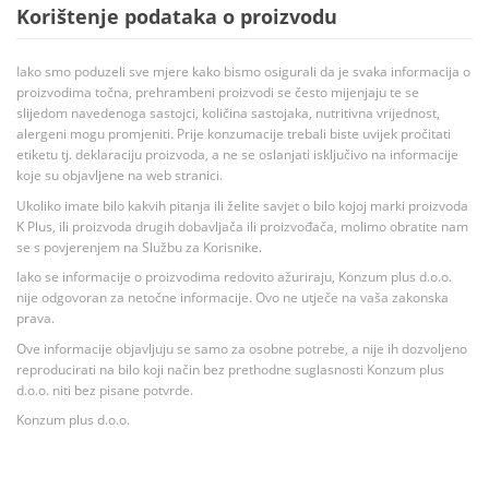
Korištenje podataka o proizvodu
Iako smo poduzeli sve mjere kako bismo osigurali da je svaka informacija o
proizvodima točna, prehrambeni proizvodi se često mijenjaju te se
slijedom navedenoga sastojci, količina sastojaka, nutritivna vrijednost,
alergeni mogu promjeniti. Prije konzumacije trebali biste uvijek pročitati
etiketu tj. deklaraciju proizvoda, a ne se oslanjati isključivo na informacije
koje su objavljene na web stranici.
Ukoliko imate bilo kakvih pitanja ili želite savjet o bilo kojoj marki proizvoda
K Plus, ili proizvoda drugih dobavljača ili proizvođača, molimo obratite nam
se s povjerenjem na Službu za Korisnike.
Iako se informacije o proizvodima redovito ažuriraju, Konzum plus d.o.o.
nije odgovoran za netočne informacije. Ovo ne utječe na vaša zakonska
prava.
Ove informacije objavljuju se samo za osobne potrebe, a nije ih dozvoljeno
reproducirati na bilo koji način bez prethodne suglasnosti Konzum plus
d.o.o. niti bez pisane potvrde.
Konzum plus d.o.o.