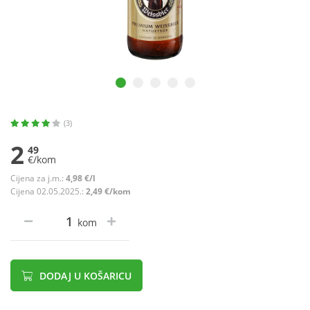
(3)
2
49
€/kom
Cijena za j.m.:
4,98 €/l
Cijena 02.05.2025.:
2,49 €/kom
kom
DODAJ U KOŠARICU