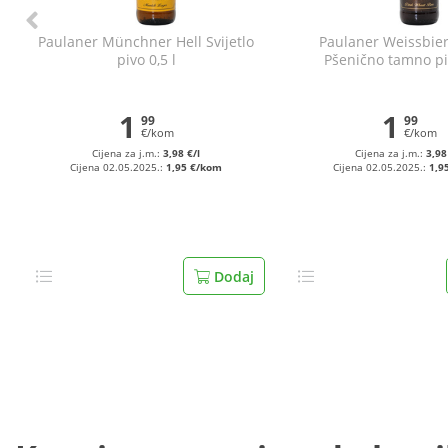
Paulaner Münchner Hell Svijetlo
Paulaner Weissbie
pivo 0,5 l
Pšenično tamno piv
1
1
99
99
€/kom
€/kom
Cijena za j.m.:
3,98 €/l
Cijena za j.m.:
3,98
Cijena 02.05.2025.:
1,95 €/kom
Cijena 02.05.2025.:
1,9
Dodaj