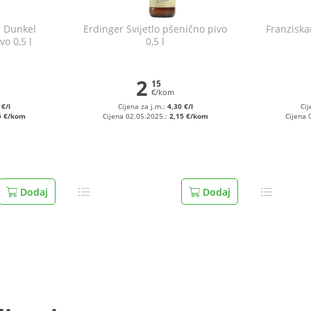
r Dunkel
Erdinger Svijetlo pšenično pivo
Franziska
o 0,5 l
0,5 l
2
15
€/kom
 €/l
Cijena za j.m.:
4,30 €/l
Cij
5 €/kom
Cijena 02.05.2025.:
2,15 €/kom
Cijena 
Dodaj
Dodaj