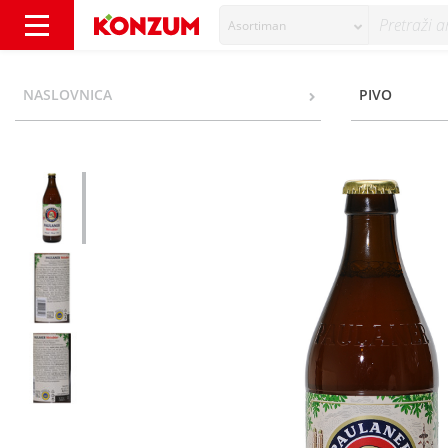
Asortiman
Paulaner Hefe-Weißbier Pšenično pivo 0,5 l 
NASLOVNICA
PIVO