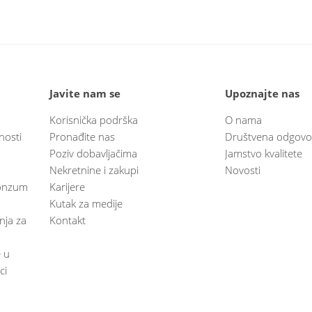
Javite nam se
Upoznajte nas
Korisnička podrška
O nama
nosti
Pronađite nas
Društvena odgovo
Poziv dobavljačima
Jamstvo kvalitete
Nekretnine i zakupi
Novosti
 Konzum
Karijere
Kutak za medije
anja za
Kontakt
e u
ci