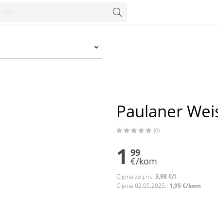
- Konzum
Paulaner Weis
(0)
1
99
€/kom
Cijena za j.m.:
3,98 €/l
Cijena 02.05.2025.:
1,95 €/kom