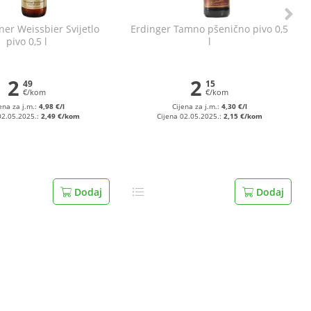
ner Weissbier Svijetlo
Erdinger Tamno pšenično pivo 0,5
pivo 0,5 l
l
2
2
49
15
€/kom
€/kom
ena za j.m.:
4,98 €/l
Cijena za j.m.:
4,30 €/l
02.05.2025.:
2,49 €/kom
Cijena 02.05.2025.:
2,15 €/kom
Dodaj
Dodaj