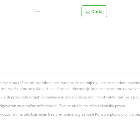
Dodaj
oizvodima točna, prehrambeni proizvodi se često mijenjaju te se slijedom navedeno
ju proizvoda, a ne se oslanjati isključivo na informacije koje su objavljene na web st
 K Plus, ili proizvoda drugih dobavljača ili proizvođača, molimo obratite nam se s p
 odgovoran za netočne informacije. Ovo ne utječe na vaša zakonska prava.
roducirati na bilo koji način bez prethodne suglasnosti Konzum plus d.o.o. niti be