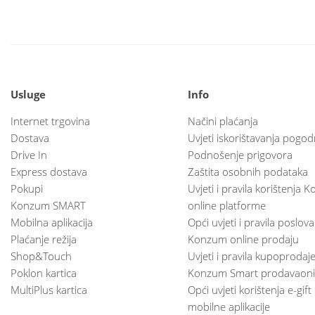
Usluge
Info
Internet trgovina
Načini plaćanja
Dostava
Uvjeti iskorištavanja pogod
Drive In
Podnošenje prigovora
Express dostava
Zaštita osobnih podataka
Pokupi
Uvjeti i pravila korištenja
Konzum SMART
online platforme
Mobilna aplikacija
Opći uvjeti i pravila poslov
Plaćanje režija
Konzum online prodaju
Shop&Touch
Uvjeti i pravila kupoprodaj
Poklon kartica
Konzum Smart prodavaoni
MultiPlus kartica
Opći uvjeti korištenja e-gift
mobilne aplikacije