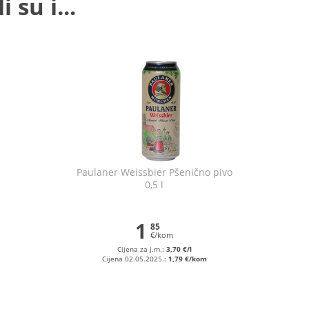
 su i...
Paulaner Weissbier Pšenično pivo
0,5 l
1
85
€/kom
Cijena za j.m.:
3,70 €/l
Cijena 02.05.2025.:
1,79 €/kom