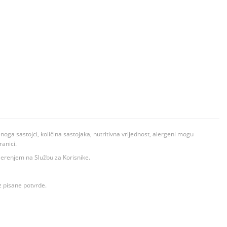
ga sastojci, količina sastojaka, nutritivna vrijednost, alergeni mogu
ranici.
ovjerenjem na Službu za Korisnike.
z pisane potvrde.