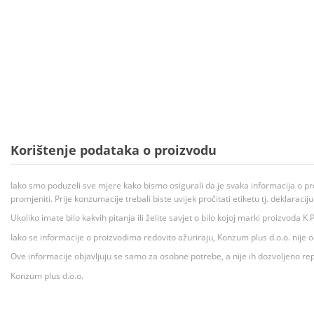
Korištenje podataka o proizvodu
Iako smo poduzeli sve mjere kako bismo osigurali da je svaka informacija o pr
promjeniti. Prije konzumacije trebali biste uvijek pročitati etiketu tj. deklaraci
Ukoliko imate bilo kakvih pitanja ili želite savjet o bilo kojoj marki proizvoda
Iako se informacije o proizvodima redovito ažuriraju, Konzum plus d.o.o. nije
Ove informacije objavljuju se samo za osobne potrebe, a nije ih dozvoljeno rep
Konzum plus d.o.o.