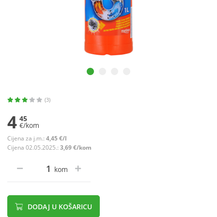
(3)
4
45
€/kom
Cijena za j.m.:
4,45 €/l
Cijena 02.05.2025.:
3,69 €/kom
kom
DODAJ U KOŠARICU