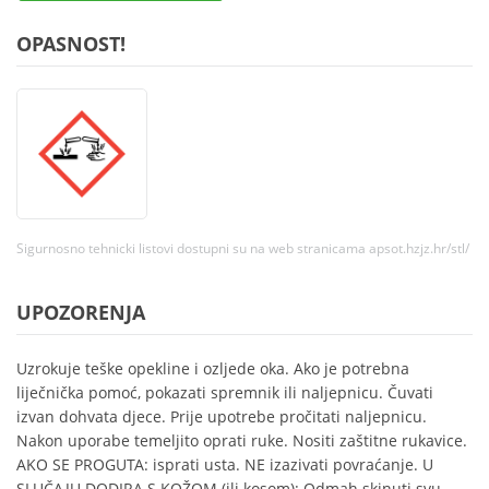
OPASNOST!
Sigurnosno tehnicki listovi dostupni su na web stranicama apsot.hzjz.hr/stl/
UPOZORENJA
Uzrokuje teške opekline i ozljede oka. Ako je potrebna
liječnička pomoć, pokazati spremnik ili naljepnicu. Čuvati
izvan dohvata djece. Prije upotrebe pročitati naljepnicu.
Nakon uporabe temeljito oprati ruke. Nositi zaštitne rukavice.
AKO SE PROGUTA: isprati usta. NE izazivati povraćanje. U
SLUČAJU DODIRA S KOŽOM (ili kosom): Odmah skinuti svu