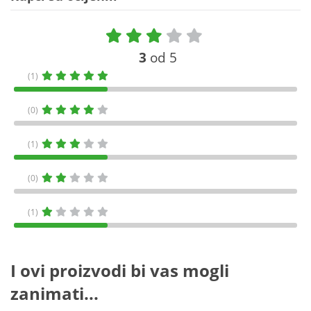
3
od 5
(1)
(0)
(1)
(0)
(1)
I ovi proizvodi bi vas mogli
zanimati...