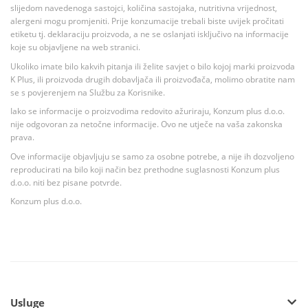
slijedom navedenoga sastojci, količina sastojaka, nutritivna vrijednost,
alergeni mogu promjeniti. Prije konzumacije trebali biste uvijek pročitati
etiketu tj. deklaraciju proizvoda, a ne se oslanjati isključivo na informacije
koje su objavljene na web stranici.
Ukoliko imate bilo kakvih pitanja ili želite savjet o bilo kojoj marki proizvoda
K Plus, ili proizvoda drugih dobavljača ili proizvođača, molimo obratite nam
se s povjerenjem na Službu za Korisnike.
Iako se informacije o proizvodima redovito ažuriraju, Konzum plus d.o.o.
nije odgovoran za netočne informacije. Ovo ne utječe na vaša zakonska
prava.
Ove informacije objavljuju se samo za osobne potrebe, a nije ih dozvoljeno
reproducirati na bilo koji način bez prethodne suglasnosti Konzum plus
d.o.o. niti bez pisane potvrde.
Konzum plus d.o.o.
Usluge