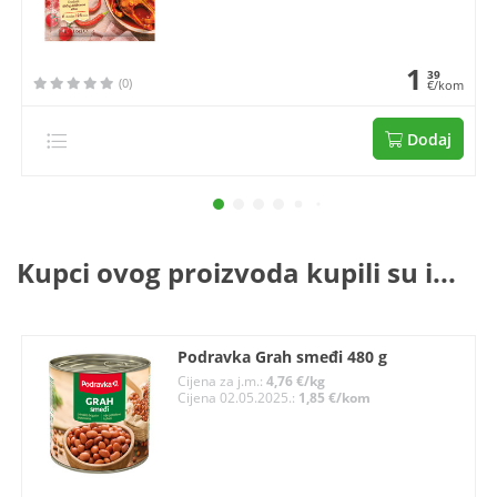
1
39
(0)
€/kom
Dodaj
Kupci ovog proizvoda kupili su i...
Podravka Grah smeđi 480 g
Cijena za j.m.:
4,76 €/kg
Cijena 02.05.2025.:
1,85 €/kom