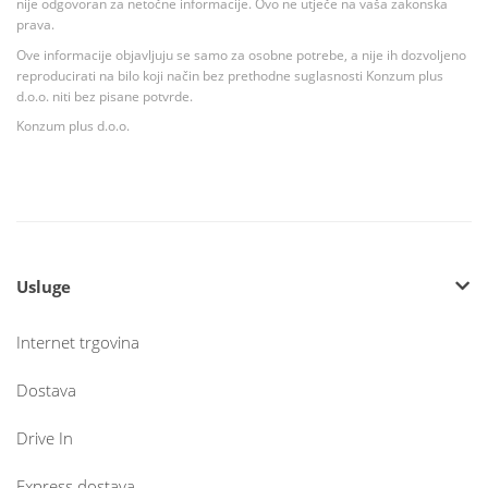
nije odgovoran za netočne informacije. Ovo ne utječe na vaša zakonska
prava.
Ove informacije objavljuju se samo za osobne potrebe, a nije ih dozvoljeno
reproducirati na bilo koji način bez prethodne suglasnosti Konzum plus
d.o.o. niti bez pisane potvrde.
Konzum plus d.o.o.
Usluge
Internet trgovina
Dostava
Drive In
Express dostava