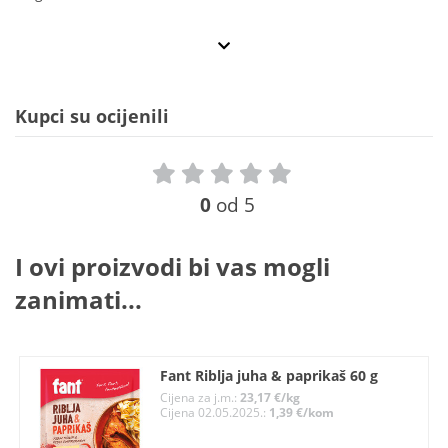
Kupci su ocijenili
0
od 5
I ovi proizvodi bi vas mogli
zanimati...
Fant Riblja juha & paprikaš 60 g
Cijena za j.m.:
23,17 €/kg
Cijena 02.05.2025.:
1,39 €/kom