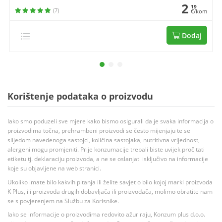
2
19
(7)
€/kom
Dodaj
Korištenje podataka o proizvodu
Iako smo poduzeli sve mjere kako bismo osigurali da je svaka informacija o
proizvodima točna, prehrambeni proizvodi se često mijenjaju te se
slijedom navedenoga sastojci, količina sastojaka, nutritivna vrijednost,
alergeni mogu promjeniti. Prije konzumacije trebali biste uvijek pročitati
etiketu tj. deklaraciju proizvoda, a ne se oslanjati isključivo na informacije
koje su objavljene na web stranici.
Ukoliko imate bilo kakvih pitanja ili želite savjet o bilo kojoj marki proizvoda
K Plus, ili proizvoda drugih dobavljača ili proizvođača, molimo obratite nam
se s povjerenjem na Službu za Korisnike.
Iako se informacije o proizvodima redovito ažuriraju, Konzum plus d.o.o.