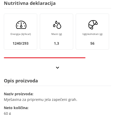
Nutritivna deklaracija
Energija (kJ/kcal)
Masti (g)
Ugljikohidrati (g)
1240/293
1,3
56
Opis proizvoda
Naziv proizvoda:
Mješavina za pripremu jela zapečeni grah.
Neto količina:
60 g