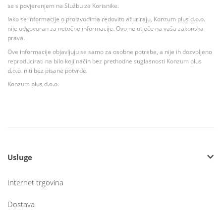
se s povjerenjem na Službu za Korisnike.
Iako se informacije o proizvodima redovito ažuriraju, Konzum plus d.o.o.
nije odgovoran za netočne informacije. Ovo ne utječe na vaša zakonska
prava.
Ove informacije objavljuju se samo za osobne potrebe, a nije ih dozvoljeno
reproducirati na bilo koji način bez prethodne suglasnosti Konzum plus
d.o.o. niti bez pisane potvrde.
Konzum plus d.o.o.
Usluge
Internet trgovina
Dostava