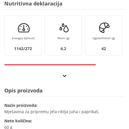
Nutritivna deklaracija
Energija (kJ/kcal)
Masti (g)
Ugljikohidrati (g)
1142/272
4,2
42
Opis proizvoda
Naziv proizvoda:
Mješavina za pripremu jela riblja juha i paprikaš.
Neto količina:
60 g