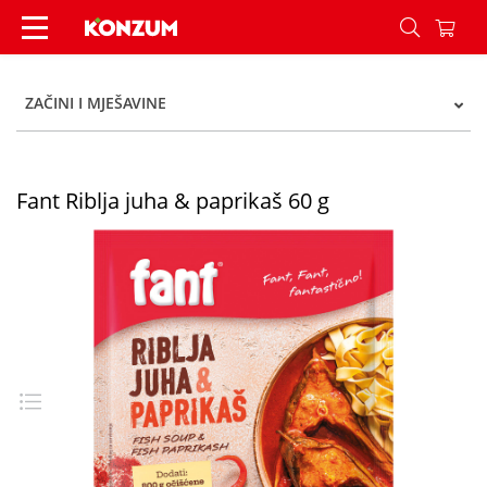
Fant Riblja juha & paprikaš 60 g - Konzum
ZAČINI I MJEŠAVINE
Fant Riblja juha & paprikaš 60 g