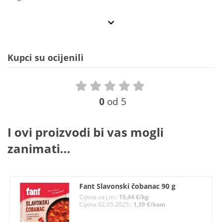
Kupci su ocijenili
0
od 5
I ovi proizvodi bi vas mogli
zanimati...
Fant Slavonski čobanac 90 g
Cijena za j.m.:
15,44 €/kg
Cijena 02.05.2025.:
1,39 €/kom