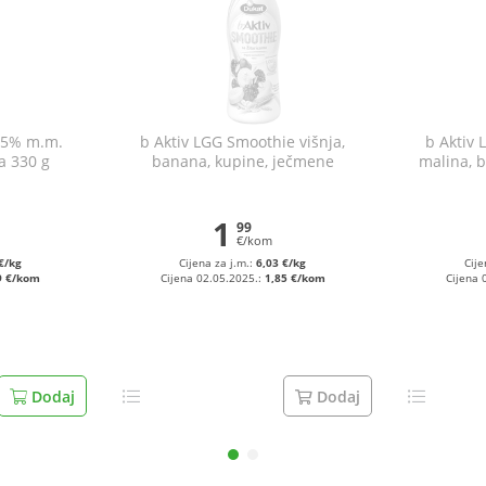
1,5% m.m.
b Aktiv LGG Smoothie višnja,
b Aktiv 
a 330 g
banana, kupine, ječmene
malina, 
pahuljice&zob 330 g
1
99
€/kom
€/kg
Cijena za j.m.:
6,03 €/kg
Cije
9 €/kom
Cijena 02.05.2025.:
1,85 €/kom
Cijena 
Dodaj
Dodaj