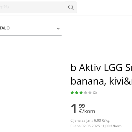
ana, kivi&matcha 330 g - Konzum
STALO
b Aktiv LGG 
banana, kivi
(2)
1
99
€/kom
Cijena za j.m.:
6,03 €/kg
Cijena 02.05.2025.:
1,00 €/kom