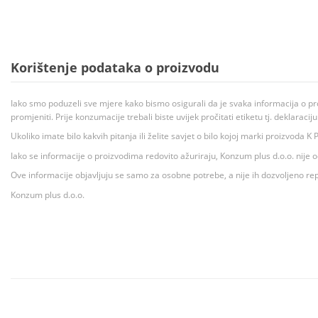
Korištenje podataka o proizvodu
Iako smo poduzeli sve mjere kako bismo osigurali da je svaka informacija o pr
promjeniti. Prije konzumacije trebali biste uvijek pročitati etiketu tj. deklaraci
Ukoliko imate bilo kakvih pitanja ili želite savjet o bilo kojoj marki proizvoda
Iako se informacije o proizvodima redovito ažuriraju, Konzum plus d.o.o. nije
Ove informacije objavljuju se samo za osobne potrebe, a nije ih dozvoljeno rep
Konzum plus d.o.o.