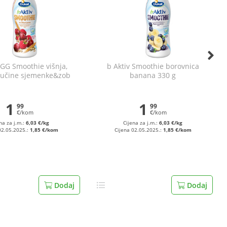
LGG Smoothie višnja,
b Aktiv Smoothie borovnica
bučine sjemenke&zob
banana 330 g
330 g
1
1
99
99
€/kom
€/kom
na za j.m.:
6,03 €/kg
Cijena za j.m.:
6,03 €/kg
02.05.2025.:
1,85 €/kom
Cijena 02.05.2025.:
1,85 €/kom
Dodaj
Dodaj