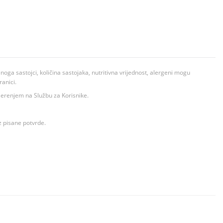
ga sastojci, količina sastojaka, nutritivna vrijednost, alergeni mogu
ranici.
ovjerenjem na Službu za Korisnike.
z pisane potvrde.