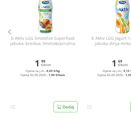
b Aktiv LGG Smoothie Superfood
b Aktiv LGG Jogurt 
jabuka, breskva, limeta&spirulina
jabuka-dinja-mrkv
330 g
1
1
99
69
€/kom
€/kom
Cijena za j.m.:
6,03 €/kg
Cijena za j.m.:
5,12 
Cijena 02.05.2025.:
1,00 €/kom
Cijena 02.05.2025.:
1,2
Dodaj