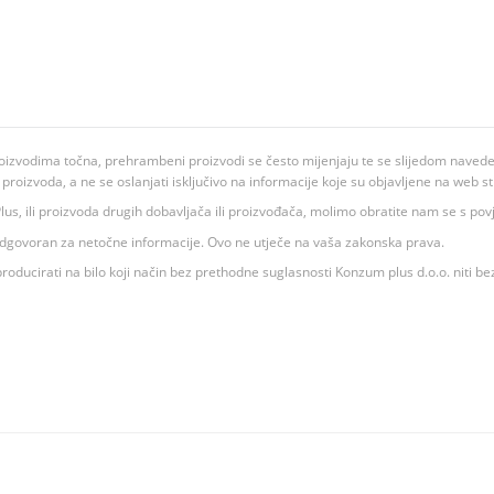
oizvodima točna, prehrambeni proizvodi se često mijenjaju te se slijedom navedeno
ju proizvoda, a ne se oslanjati isključivo na informacije koje su objavljene na web st
 K Plus, ili proizvoda drugih dobavljača ili proizvođača, molimo obratite nam se s p
 odgovoran za netočne informacije. Ovo ne utječe na vaša zakonska prava.
roducirati na bilo koji način bez prethodne suglasnosti Konzum plus d.o.o. niti be