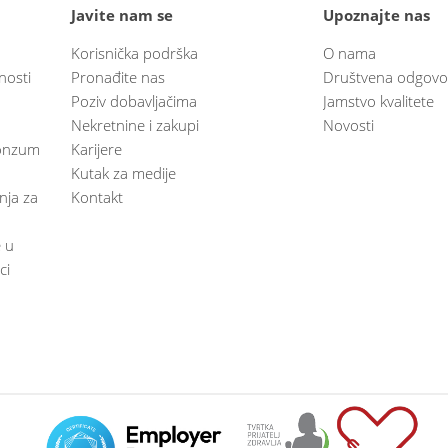
Javite nam se
Upoznajte nas
Korisnička podrška
O nama
nosti
Pronađite nas
Društvena odgovo
Poziv dobavljačima
Jamstvo kvalitete
Nekretnine i zakupi
Novosti
 Konzum
Karijere
Kutak za medije
anja za
Kontakt
e u
ci