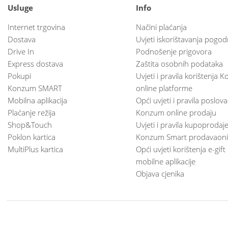
Usluge
Info
Internet trgovina
Načini plaćanja
Dostava
Uvjeti iskorištavanja pogod
Drive In
Podnošenje prigovora
Express dostava
Zaštita osobnih podataka
Pokupi
Uvjeti i pravila korištenja
Konzum SMART
online platforme
Mobilna aplikacija
Opći uvjeti i pravila poslov
Plaćanje režija
Konzum online prodaju
Shop&Touch
Uvjeti i pravila kupoprodaj
Poklon kartica
Konzum Smart prodavaoni
MultiPlus kartica
Opći uvjeti korištenja e-gift
mobilne aplikacije
Objava cjenika