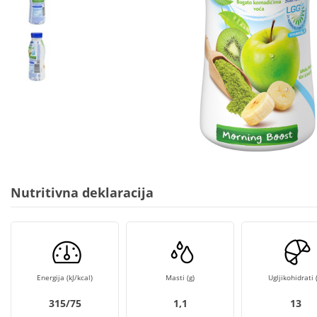
Nutritivna deklaracija
Energija (kJ/kcal)
Masti (g)
Ugljikohidrati (
315/75
1,1
13