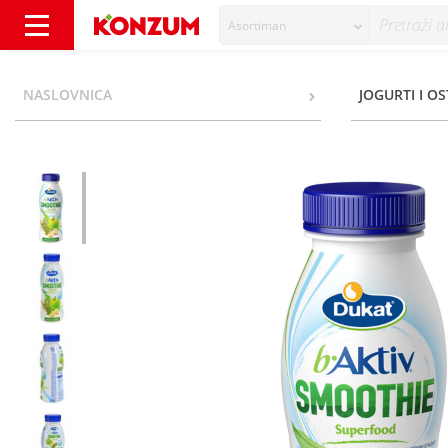
Asortiman
b Aktiv LGG Smoothie Superfood jabuka, ban
NASLOVNICA
JOGURTI I O