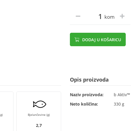
kom
DODAJ U KOŠARICU
Opis proizvoda
Naziv proizvoda:
b Aktiv™
Neto količina:
330 g
g)
Bjelančevine (g)
2,7