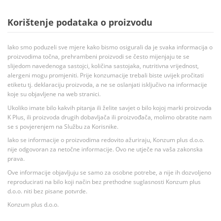
Korištenje podataka o proizvodu
Iako smo poduzeli sve mjere kako bismo osigurali da je svaka informacija o
proizvodima točna, prehrambeni proizvodi se često mijenjaju te se
slijedom navedenoga sastojci, količina sastojaka, nutritivna vrijednost,
alergeni mogu promjeniti. Prije konzumacije trebali biste uvijek pročitati
etiketu tj. deklaraciju proizvoda, a ne se oslanjati isključivo na informacije
koje su objavljene na web stranici.
Ukoliko imate bilo kakvih pitanja ili želite savjet o bilo kojoj marki proizvoda
K Plus, ili proizvoda drugih dobavljača ili proizvođača, molimo obratite nam
se s povjerenjem na Službu za Korisnike.
Iako se informacije o proizvodima redovito ažuriraju, Konzum plus d.o.o.
nije odgovoran za netočne informacije. Ovo ne utječe na vaša zakonska
prava.
Ove informacije objavljuju se samo za osobne potrebe, a nije ih dozvoljeno
reproducirati na bilo koji način bez prethodne suglasnosti Konzum plus
d.o.o. niti bez pisane potvrde.
Konzum plus d.o.o.