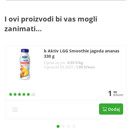
I ovi proizvodi bi vas mogli
zanimati...
b Aktiv LGG Smoothie jagoda ananas
330 g
Cijena za j.m.:
6,03 €/kg
Cijena 02.05.2025.:
1,85 €/kom
1
99
(2)
€/kom
Dodaj