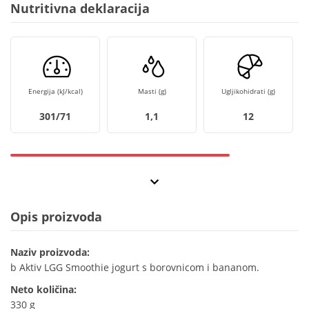
Nutritivna deklaracija
Energija (kJ/kcal)
Masti (g)
Ugljikohidrati (g)
301/71
1,1
12
Opis proizvoda
Naziv proizvoda:
b Aktiv LGG Smoothie jogurt s borovnicom i bananom.
Neto količina:
330 g