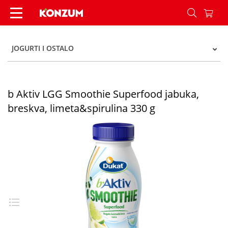
b Aktiv LGG Smoothie Superfood jabuka, breskva,
JOGURTI I OSTALO
b Aktiv LGG Smoothie Superfood jabuka,
breskva, limeta&spirulina 330 g