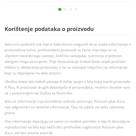
Korištenje podataka o proizvodu
Iako smo poduzeli sve mjere kako bismo osigurali da je svaka informacija o
proizvodima točna, prehrambeni proizvodi se često mijenjaju te se
slijedom navedenoga sastojci, količina sastojaka, nutritivna vrijednost,
alergeni mogu promjeniti. Prije konzumacije trebali biste uvijek pročitati
etiketu tj. deklaraciju proizvoda, a ne se oslanjati isključivo na informacije
koje su objavljene na web stranici.
Ukoliko imate bilo kakvih pitanja ili želite savjet o bilo kojoj marki proizvoda
K Plus, ili proizvoda drugih dobavljača ili proizvođača, molimo obratite nam
se s povjerenjem na Službu za Korisnike.
Iako se informacije o proizvodima redovito ažuriraju, Konzum plus d.o.o.
nije odgovoran za netočne informacije. Ovo ne utječe na vaša zakonska
prava.
Ove informacije objavljuju se samo za osobne potrebe, a nije ih dozvoljeno
reproducirati na bilo koji način bez prethodne suglasnosti Konzum plus
d.o.o. niti bez pisane potvrde.