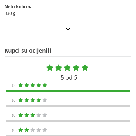
Neto količina:
330 g
Kupci su ocijenili
5
od 5
(2)
(0)
(0)
(0)