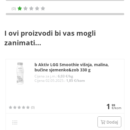
(0)
I ovi proizvodi bi vas mogli
zanimati...
b Aktiv LGG Smoothie višnja, malina,
bučine sjemenke&zob 330 g
Cijena za j.m.:
6,03 €/kg
Cijena 02.05.2025.:
1,85 €/kom
1
99
(0)
€/kom
Dodaj