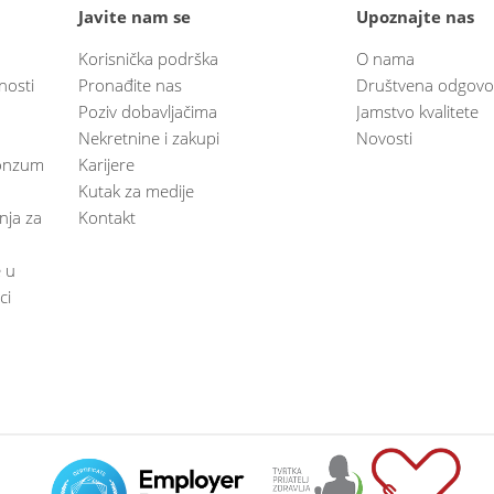
Javite nam se
Upoznajte nas
Korisnička podrška
O nama
nosti
Pronađite nas
Društvena odgovo
Poziv dobavljačima
Jamstvo kvalitete
Nekretnine i zakupi
Novosti
 Konzum
Karijere
Kutak za medije
anja za
Kontakt
e u
ci