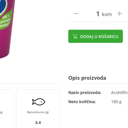
kom
DODAJ U KOŠARICU
Opis proizvoda
Naziv proizvoda:
Acidofiln
Neto količina:
180 g
g)
Bjelančevine (g)
3,4