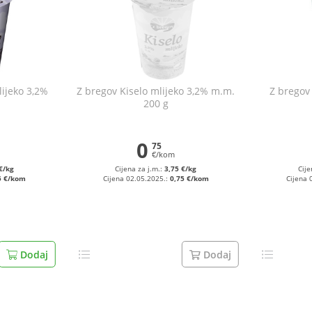
lijeko 3,2%
Z bregov Kiselo mlijeko 3,2% m.m.
Z bregov 
200 g
0
75
€/kom
€/kg
Cijena za j.m.:
3,75 €/kg
Cije
5 €/kom
Cijena 02.05.2025.:
0,75 €/kom
Cijena 
Dodaj
Dodaj