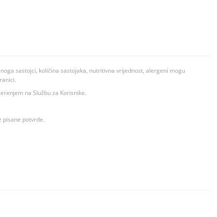
ga sastojci, količina sastojaka, nutritivna vrijednost, alergeni mogu
ranici.
ovjerenjem na Službu za Korisnike.
z pisane potvrde.