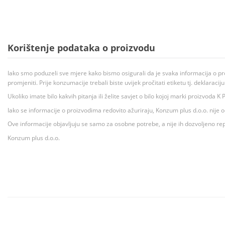
Korištenje podataka o proizvodu
Iako smo poduzeli sve mjere kako bismo osigurali da je svaka informacija o pr
promjeniti. Prije konzumacije trebali biste uvijek pročitati etiketu tj. deklaraci
Ukoliko imate bilo kakvih pitanja ili želite savjet o bilo kojoj marki proizvoda
Iako se informacije o proizvodima redovito ažuriraju, Konzum plus d.o.o. nije
Ove informacije objavljuju se samo za osobne potrebe, a nije ih dozvoljeno rep
Konzum plus d.o.o.