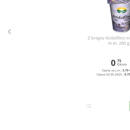
Z bregov Acidofilno m
m.m. 200 g
0
75
€/kom
Cijena za j.m.:
3,75 
Cijena 02.05.2025.:
0,7