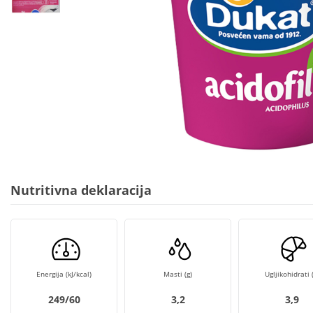
Nutritivna deklaracija
Energija (kJ/kcal)
Masti (g)
Ugljikohidrati (
249/60
3,2
3,9