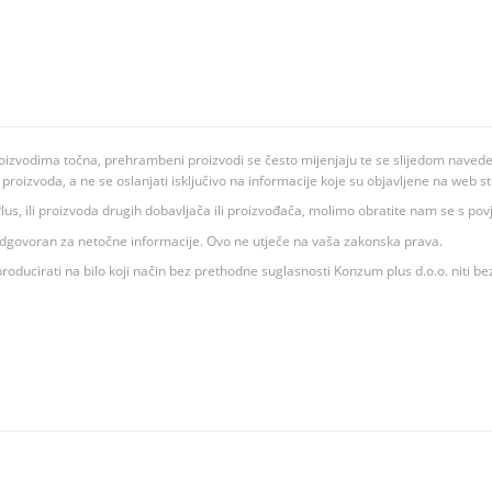
oizvodima točna, prehrambeni proizvodi se često mijenjaju te se slijedom navedeno
ju proizvoda, a ne se oslanjati isključivo na informacije koje su objavljene na web st
 K Plus, ili proizvoda drugih dobavljača ili proizvođača, molimo obratite nam se s p
 odgovoran za netočne informacije. Ovo ne utječe na vaša zakonska prava.
roducirati na bilo koji način bez prethodne suglasnosti Konzum plus d.o.o. niti be