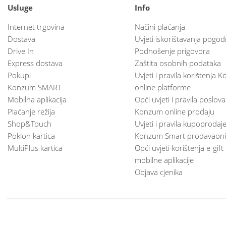
Usluge
Info
Internet trgovina
Načini plaćanja
Dostava
Uvjeti iskorištavanja pogod
Drive In
Podnošenje prigovora
Express dostava
Zaštita osobnih podataka
Pokupi
Uvjeti i pravila korištenja
Konzum SMART
online platforme
Mobilna aplikacija
Opći uvjeti i pravila poslov
Plaćanje režija
Konzum online prodaju
Shop&Touch
Uvjeti i pravila kupoprodaj
Poklon kartica
Konzum Smart prodavaoni
MultiPlus kartica
Opći uvjeti korištenja e-gift
mobilne aplikacije
Objava cjenika