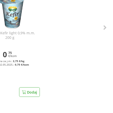
Kefir light 0,9% m.m.
200 g
0
75
€/kom
na za j.m.:
3,75 €/kg
02.05.2025.:
0,75 €/kom
Dodaj