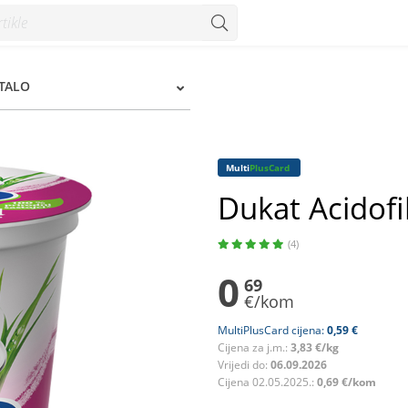
STALO
Multi
PlusCard
Dukat Acidofi
(4)
0
69
€/kom
MultiPlusCard cijena:
0,59 €
Cijena za j.m.:
3,83 €/kg
Vrijedi do:
06.09.2026
Cijena 02.05.2025.:
0,69 €/kom