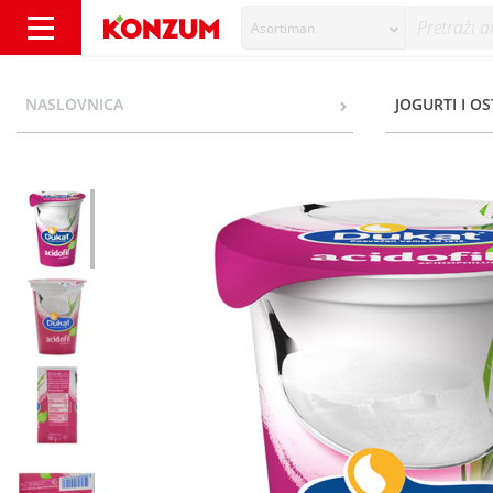
Asortiman
Dukat Acidofil 3,2% m.m. 180 g - Konzum
NASLOVNICA
JOGURTI I O