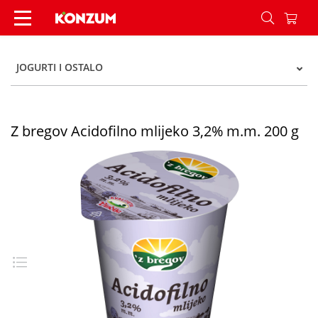
Z bregov Acidofilno mlijeko 3,2% m.m. 200 g - K
JOGURTI I OSTALO
Z bregov Acidofilno mlijeko 3,2% m.m. 200 g