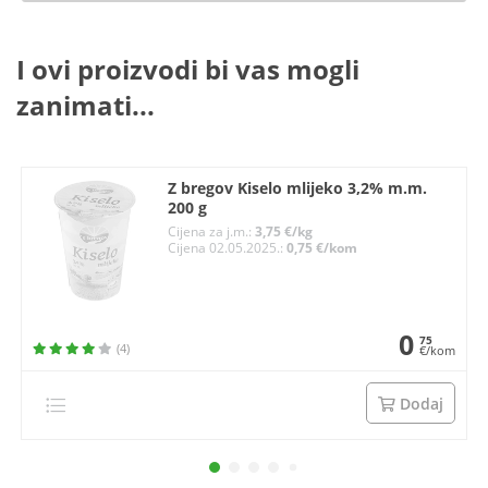
I ovi proizvodi bi vas mogli
zanimati...
Z bregov Kiselo mlijeko 3,2% m.m.
200 g
Cijena za j.m.:
3,75 €/kg
Cijena 02.05.2025.:
0,75 €/kom
0
75
(4)
€/kom
Dodaj