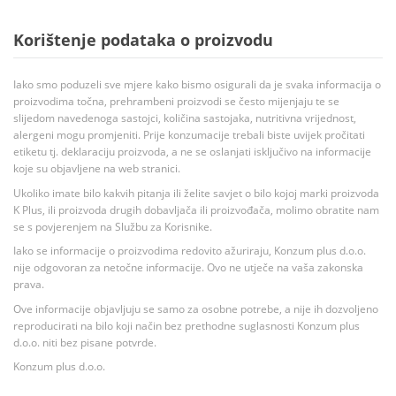
Korištenje podataka o proizvodu
Iako smo poduzeli sve mjere kako bismo osigurali da je svaka informacija o
proizvodima točna, prehrambeni proizvodi se često mijenjaju te se
slijedom navedenoga sastojci, količina sastojaka, nutritivna vrijednost,
alergeni mogu promjeniti. Prije konzumacije trebali biste uvijek pročitati
etiketu tj. deklaraciju proizvoda, a ne se oslanjati isključivo na informacije
koje su objavljene na web stranici.
Ukoliko imate bilo kakvih pitanja ili želite savjet o bilo kojoj marki proizvoda
K Plus, ili proizvoda drugih dobavljača ili proizvođača, molimo obratite nam
se s povjerenjem na Službu za Korisnike.
Iako se informacije o proizvodima redovito ažuriraju, Konzum plus d.o.o.
nije odgovoran za netočne informacije. Ovo ne utječe na vaša zakonska
prava.
Ove informacije objavljuju se samo za osobne potrebe, a nije ih dozvoljeno
reproducirati na bilo koji način bez prethodne suglasnosti Konzum plus
d.o.o. niti bez pisane potvrde.
Konzum plus d.o.o.