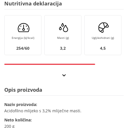
Nutritivna deklaracija
Energija (kJ/kcal)
Masti (g)
Ugljikohidrati (g)
254/60
3,2
4,5
Opis proizvoda
Naziv proizvoda:
Acidofilno mlijeko s 3,2% mliječne masti.
Neto količina:
200 g