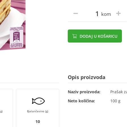
kom
DODAJ U KOŠARICU
Opis proizvoda
Naziv proizvoda:
Prašak z
Neto količina:
100 g
g)
Bjelančevine (g)
10