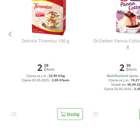
Dolcela Tiramisu 100 g
Dr.Oetker Panna Cott
g
2
2
29
39
€/kom
€/kom
Cijena za j.m.:
22,90 €/kg
MultiPlusCard cijena:
Cijena 02.05.2025.:
2,09 €/kom
Cijena za j.m.:
19,27
Vrijedi do:
06.09.2
Cijena 02.05.2025.:
2,3
Dodaj