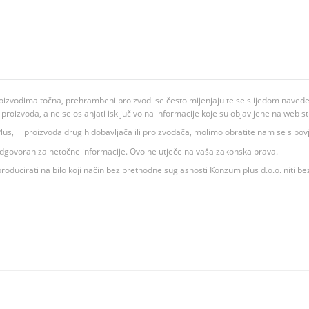
oizvodima točna, prehrambeni proizvodi se često mijenjaju te se slijedom navedeno
ju proizvoda, a ne se oslanjati isključivo na informacije koje su objavljene na web st
 K Plus, ili proizvoda drugih dobavljača ili proizvođača, molimo obratite nam se s p
 odgovoran za netočne informacije. Ovo ne utječe na vaša zakonska prava.
roducirati na bilo koji način bez prethodne suglasnosti Konzum plus d.o.o. niti be