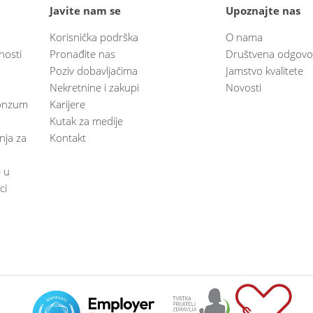
Javite nam se
Upoznajte nas
Korisnička podrška
O nama
nosti
Pronađite nas
Društvena odgovo
Poziv dobavljačima
Jamstvo kvalitete
Nekretnine i zakupi
Novosti
 Konzum
Karijere
Kutak za medije
anja za
Kontakt
e u
ci