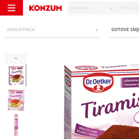
Asortiman
Dr.Oetker Tiramisu krema 100 g - Konzum
NASLOVNICA
GOTOVE SMJE