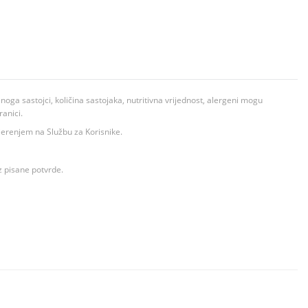
ga sastojci, količina sastojaka, nutritivna vrijednost, alergeni mogu
ranici.
ovjerenjem na Službu za Korisnike.
z pisane potvrde.