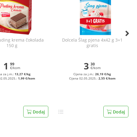
uding krema čokolada
Dolcela Šlag pjena 4x42 g 3+1
150 g
gratis
1
3
99
30
€/kom
€/kom
na za j.m.:
13,27 €/kg
Cijena za j.m.:
26,19 €/kg
02.05.2025.:
1,99 €/kom
Cijena 02.05.2025.:
2,55 €/kom
Dodaj
Dodaj