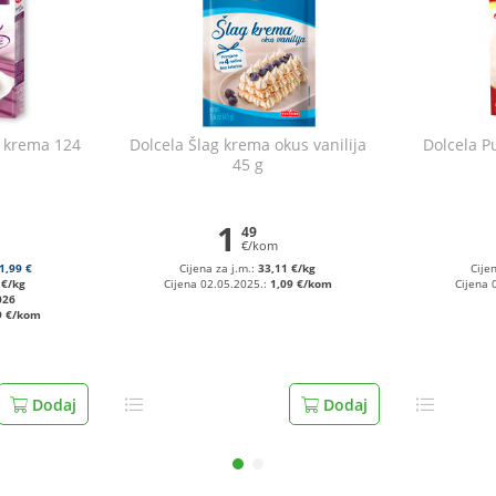
a krema 124
Dolcela Šlag krema okus vanilija
Dolcela P
45 g
1
49
€/kom
1,99 €
Cijena za j.m.:
33,11 €/kg
Cije
 €/kg
Cijena 02.05.2025.:
1,09 €/kom
Cijena 
026
9 €/kom
Dodaj
Dodaj