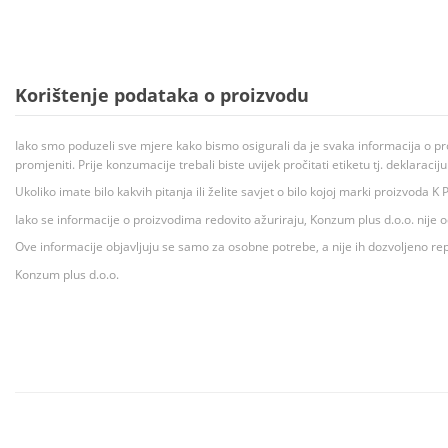
Korištenje podataka o proizvodu
Iako smo poduzeli sve mjere kako bismo osigurali da je svaka informacija o pr
promjeniti. Prije konzumacije trebali biste uvijek pročitati etiketu tj. deklaraci
Ukoliko imate bilo kakvih pitanja ili želite savjet o bilo kojoj marki proizvoda
Iako se informacije o proizvodima redovito ažuriraju, Konzum plus d.o.o. nije
Ove informacije objavljuju se samo za osobne potrebe, a nije ih dozvoljeno rep
Konzum plus d.o.o.