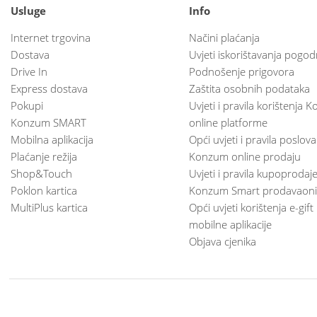
Usluge
Info
Internet trgovina
Načini plaćanja
Dostava
Uvjeti iskorištavanja pogod
Drive In
Podnošenje prigovora
Express dostava
Zaštita osobnih podataka
Pokupi
Uvjeti i pravila korištenja
Konzum SMART
online platforme
Mobilna aplikacija
Opći uvjeti i pravila poslov
Plaćanje režija
Konzum online prodaju
Shop&Touch
Uvjeti i pravila kupoprodaj
Poklon kartica
Konzum Smart prodavaoni
MultiPlus kartica
Opći uvjeti korištenja e-gift
mobilne aplikacije
Objava cjenika