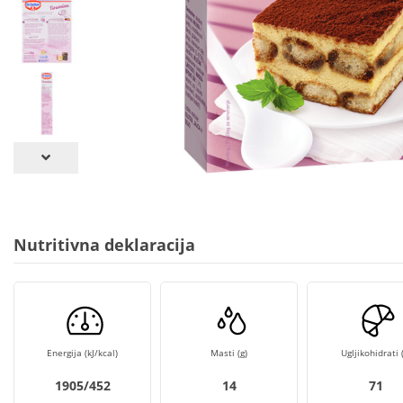
Nutritivna deklaracija
Energija (kJ/kcal)
Masti (g)
Ugljikohidrati (
1905/452
14
71