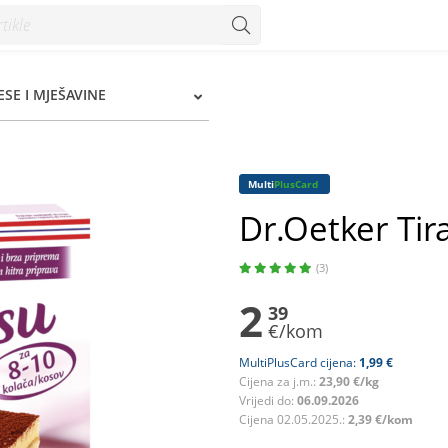
SE I MJEŠAVINE
Multi
PlusCard
Dr.Oetker Ti
(3)
2
39
€/kom
MultiPlusCard cijena:
1,99 €
Cijena za j.m.:
23,90 €/kg
Vrijedi do:
06.09.2026
Cijena 02.05.2025.:
2,39 €/kom