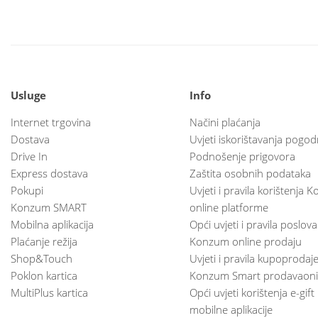
Usluge
Info
Internet trgovina
Načini plaćanja
Dostava
Uvjeti iskorištavanja pogod
Drive In
Podnošenje prigovora
Express dostava
Zaštita osobnih podataka
Pokupi
Uvjeti i pravila korištenja
Konzum SMART
online platforme
Mobilna aplikacija
Opći uvjeti i pravila poslov
Plaćanje režija
Konzum online prodaju
Shop&Touch
Uvjeti i pravila kupoprodaj
Poklon kartica
Konzum Smart prodavaoni
MultiPlus kartica
Opći uvjeti korištenja e-gift
mobilne aplikacije