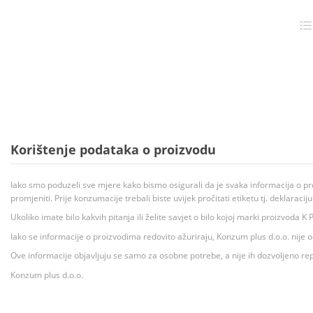
Korištenje podataka o proizvodu
Iako smo poduzeli sve mjere kako bismo osigurali da je svaka informacija o pr
promjeniti. Prije konzumacije trebali biste uvijek pročitati etiketu tj. deklaraci
Ukoliko imate bilo kakvih pitanja ili želite savjet o bilo kojoj marki proizvoda
Iako se informacije o proizvodima redovito ažuriraju, Konzum plus d.o.o. nije
Ove informacije objavljuju se samo za osobne potrebe, a nije ih dozvoljeno rep
Konzum plus d.o.o.