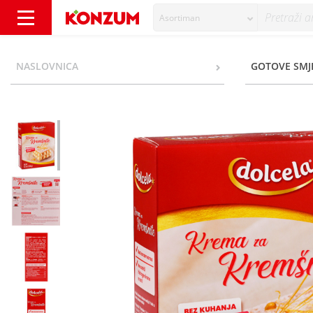
Asortiman
Dolcela Krema za kremšnite 230 g - Konzum
NASLOVNICA
GOTOVE SMJE