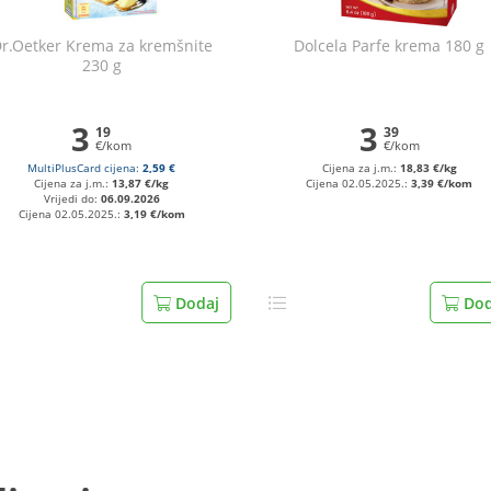
r.Oetker Krema za kremšnite
Dolcela Parfe krema 180 g
230 g
3
3
19
39
€/kom
€/kom
MultiPlusCard cijena:
2,59 €
Cijena za j.m.:
18,83 €/kg
Cijena za j.m.:
13,87 €/kg
Cijena 02.05.2025.:
3,39 €/kom
Vrijedi do:
06.09.2026
Cijena 02.05.2025.:
3,19 €/kom
Dodaj
Dod