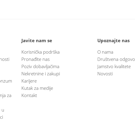
Javite nam se
Upoznajte nas
Korisnička podrška
O nama
nosti
Pronađite nas
Društvena odgovo
Poziv dobavljačima
Jamstvo kvalitete
Nekretnine i zakupi
Novosti
 Konzum
Karijere
Kutak za medije
anja za
Kontakt
e u
ci