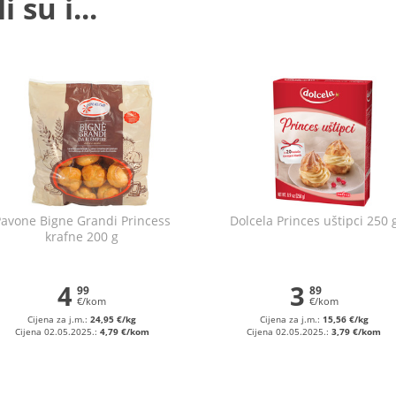
 su i...
avone Bigne Grandi Princess
Dolcela Princes uštipci 250 
krafne 200 g
4
3
99
89
€/kom
€/kom
Cijena za j.m.:
24,95 €/kg
Cijena za j.m.:
15,56 €/kg
Cijena 02.05.2025.:
4,79 €/kom
Cijena 02.05.2025.:
3,79 €/kom