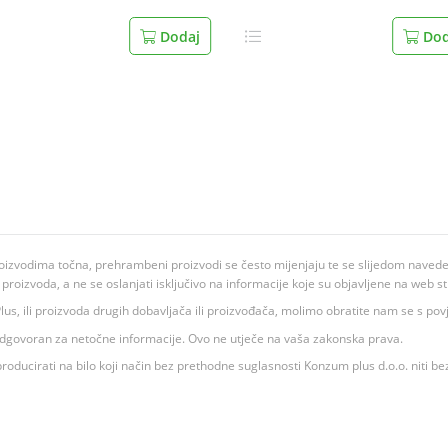
Dodaj
Dod
oizvodima točna, prehrambeni proizvodi se često mijenjaju te se slijedom navedeno
ju proizvoda, a ne se oslanjati isključivo na informacije koje su objavljene na web st
 K Plus, ili proizvoda drugih dobavljača ili proizvođača, molimo obratite nam se s p
 odgovoran za netočne informacije. Ovo ne utječe na vaša zakonska prava.
roducirati na bilo koji način bez prethodne suglasnosti Konzum plus d.o.o. niti be