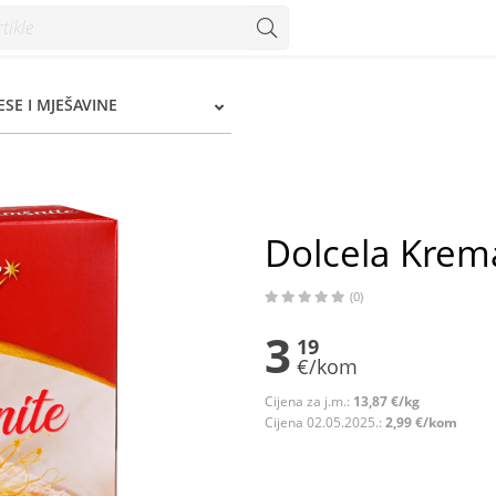
SE I MJEŠAVINE
Dolcela Krem
(0)
3
19
€/kom
Cijena za j.m.:
13,87 €/kg
Cijena 02.05.2025.:
2,99 €/kom