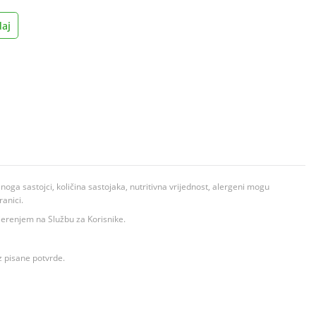
aj
ga sastojci, količina sastojaka, nutritivna vrijednost, alergeni mogu
ranici.
ovjerenjem na Službu za Korisnike.
z pisane potvrde.