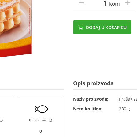
kom
DODAJ U KOŠARICU
Opis proizvoda
Naziv proizvoda:
Prašak z
Neto količina:
230 g
g)
Bjelančevine (g)
0