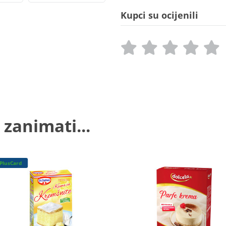
Kupci su ocijenili
 zanimati...
PlusCard