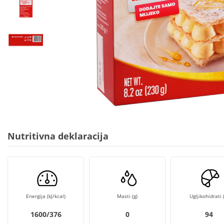
Nutritivna deklaracija
Energija (kJ/kcal)
Masti (g)
Ugljikohidrati (
1600/376
0
94