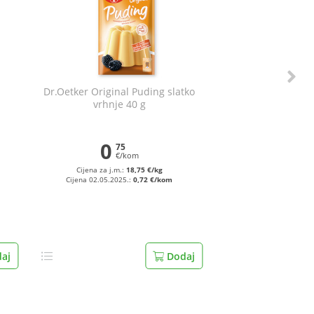
Dr.Oetker Original Puding slatko
vrhnje 40 g
0
75
€/kom
Cijena za j.m.:
18,75 €/kg
Cijena 02.05.2025.:
0,72 €/kom
aj
Dodaj