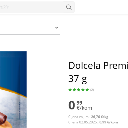
 g - Konzum
Dolcela Prem
37 g
(2)
0
99
€/kom
Cijena za j.m.:
26,76 €/kg
Cijena 02.05.2025.:
0,99 €/kom