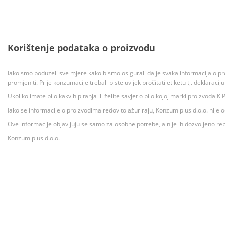
Korištenje podataka o proizvodu
Iako smo poduzeli sve mjere kako bismo osigurali da je svaka informacija o pr
promjeniti. Prije konzumacije trebali biste uvijek pročitati etiketu tj. deklaraci
Ukoliko imate bilo kakvih pitanja ili želite savjet o bilo kojoj marki proizvoda
Iako se informacije o proizvodima redovito ažuriraju, Konzum plus d.o.o. nije
Ove informacije objavljuju se samo za osobne potrebe, a nije ih dozvoljeno rep
Konzum plus d.o.o.