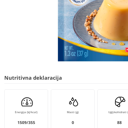
Nutritivna deklaracija
Energija (kJ/kcal)
Masti (g)
Ugljikohidrati (
1509/355
0
88