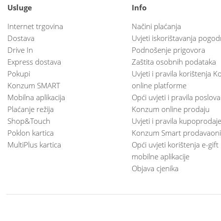
Usluge
Info
Internet trgovina
Načini plaćanja
Dostava
Uvjeti iskorištavanja pogod
Drive In
Podnošenje prigovora
Express dostava
Zaštita osobnih podataka
Pokupi
Uvjeti i pravila korištenja
Konzum SMART
online platforme
Mobilna aplikacija
Opći uvjeti i pravila poslov
Plaćanje režija
Konzum online prodaju
Shop&Touch
Uvjeti i pravila kupoprodaj
Poklon kartica
Konzum Smart prodavaoni
MultiPlus kartica
Opći uvjeti korištenja e-gift
mobilne aplikacije
Objava cjenika