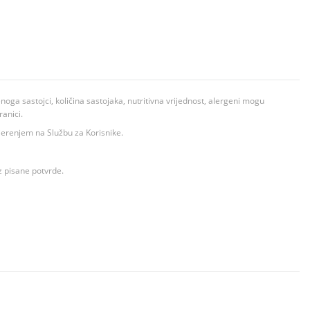
ga sastojci, količina sastojaka, nutritivna vrijednost, alergeni mogu
ranici.
ovjerenjem na Službu za Korisnike.
z pisane potvrde.