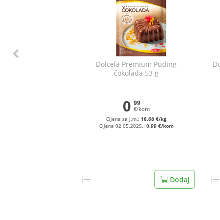
Dolcela Premium Puding
Do
čokolada 53 g
0
99
€/kom
Cijena za j.m.:
18,68 €/kg
Cijena 02.05.2025.:
0,99 €/kom
Dodaj