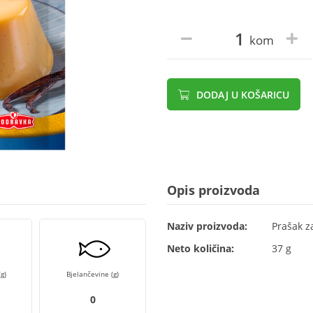
kom
DODAJ U KOŠARICU
Opis proizvoda
Naziv proizvoda:
Prašak z
Neto količina:
37 g
g)
Bjelančevine (g)
0