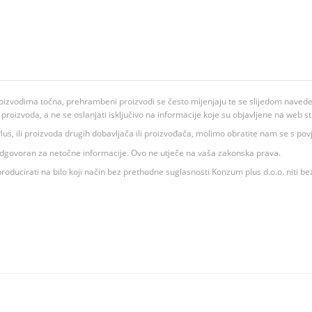
oizvodima točna, prehrambeni proizvodi se često mijenjaju te se slijedom navedeno
ju proizvoda, a ne se oslanjati isključivo na informacije koje su objavljene na web st
 K Plus, ili proizvoda drugih dobavljača ili proizvođača, molimo obratite nam se s p
 odgovoran za netočne informacije. Ovo ne utječe na vaša zakonska prava.
roducirati na bilo koji način bez prethodne suglasnosti Konzum plus d.o.o. niti be