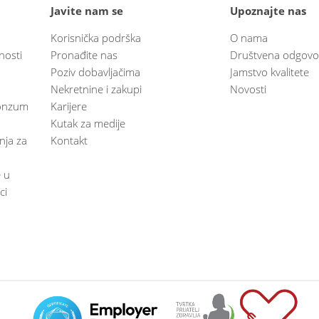
Javite nam se
Upoznajte nas
Korisnička podrška
O nama
nosti
Pronađite nas
Društvena odgovo
Poziv dobavljačima
Jamstvo kvalitete
Nekretnine i zakupi
Novosti
 Konzum
Karijere
Kutak za medije
anja za
Kontakt
e u
ci