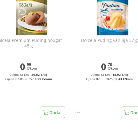
lcela Premium Puding nougat
Dolcela Puding vanilija 37 g
48 g
0
0
99
70
€/kom
€/kom
Cijena za j.m.:
20,62 €/kg
Cijena za j.m.:
18,92 €/kg
Cijena 02.05.2025.:
0,99 €/kom
Cijena 02.05.2025.:
0,43 €/kom
Dodaj
Dod