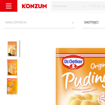
Asortiman
Dr.Oetker Original Puding slatko vrhnje 40 g
NASLOVNICA
SASTOJCI