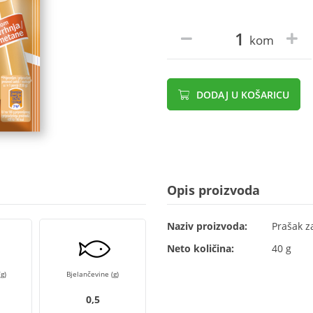
kom
DODAJ U KOŠARICU
Opis proizvoda
Naziv proizvoda:
Prašak z
Neto količina:
40 g
g)
Bjelančevine (g)
0,5