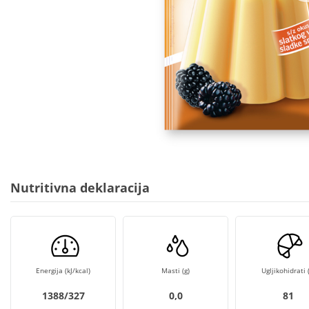
Nutritivna deklaracija
Energija (kJ/kcal)
Masti (g)
Ugljikohidrati (
1388/327
0,0
81