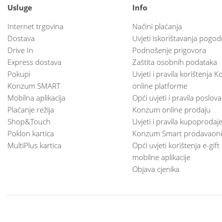
Usluge
Info
Internet trgovina
Načini plaćanja
Dostava
Uvjeti iskorištavanja pogod
Drive In
Podnošenje prigovora
Express dostava
Zaštita osobnih podataka
Pokupi
Uvjeti i pravila korištenja
Konzum SMART
online platforme
Mobilna aplikacija
Opći uvjeti i pravila poslov
Plaćanje režija
Konzum online prodaju
Shop&Touch
Uvjeti i pravila kupoprodaj
Poklon kartica
Konzum Smart prodavaoni
MultiPlus kartica
Opći uvjeti korištenja e-gift
mobilne aplikacije
Objava cjenika