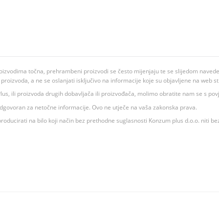
oizvodima točna, prehrambeni proizvodi se često mijenjaju te se slijedom navedeno
ju proizvoda, a ne se oslanjati isključivo na informacije koje su objavljene na web st
 K Plus, ili proizvoda drugih dobavljača ili proizvođača, molimo obratite nam se s p
 odgovoran za netočne informacije. Ovo ne utječe na vaša zakonska prava.
roducirati na bilo koji način bez prethodne suglasnosti Konzum plus d.o.o. niti be