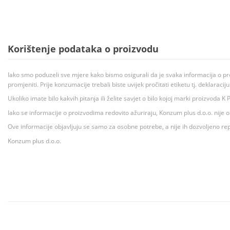
Korištenje podataka o proizvodu
Iako smo poduzeli sve mjere kako bismo osigurali da je svaka informacija o pr
promjeniti. Prije konzumacije trebali biste uvijek pročitati etiketu tj. deklaraci
Ukoliko imate bilo kakvih pitanja ili želite savjet o bilo kojoj marki proizvoda
Iako se informacije o proizvodima redovito ažuriraju, Konzum plus d.o.o. nije
Ove informacije objavljuju se samo za osobne potrebe, a nije ih dozvoljeno rep
Konzum plus d.o.o.