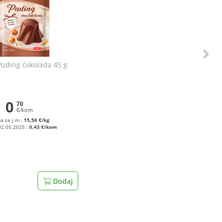
Puding čokolada 45 g
0
70
€/kom
na za j.m.:
15,56 €/kg
02.05.2025.:
0,43 €/kom
Dodaj