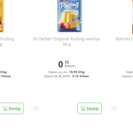
 Puding
Dr.Oetker Original Puding vanilija
Dolcela 
g
38 g
0
72
€/kom
 €/kg
Cijena za j.m.:
18,95 €/kg
Cije
2 €/kom
Cijena 02.05.2025.:
0,72 €/kom
Cijena 
Dodaj
Dodaj