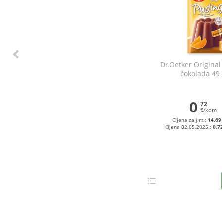
Dr.Oetker Original
čokolada 49 
0
72
€/kom
Cijena za j.m.:
14,69
Cijena 02.05.2025.:
0,7