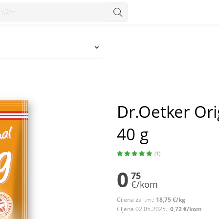
 - Konzum
Dr.Oetker Ori
40 g
(1)
0
75
€/kom
Cijena za j.m.:
18,75 €/kg
Cijena 02.05.2025.:
0,72 €/kom