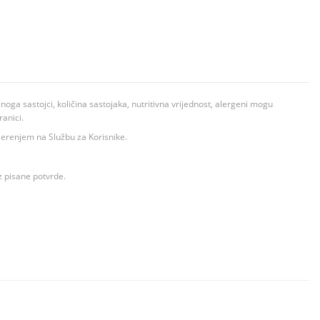
ga sastojci, količina sastojaka, nutritivna vrijednost, alergeni mogu
ranici.
ovjerenjem na Službu za Korisnike.
z pisane potvrde.