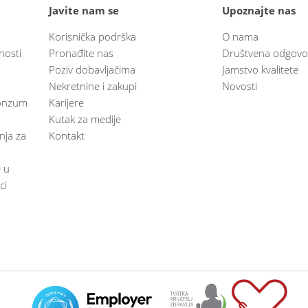
Javite nam se
Upoznajte nas
Korisnička podrška
O nama
nosti
Pronađite nas
Društvena odgovo
Poziv dobavljačima
Jamstvo kvalitete
Nekretnine i zakupi
Novosti
 Konzum
Karijere
Kutak za medije
anja za
Kontakt
e u
ci