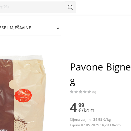
- Konzum
SE I MJEŠAVINE
Pavone Bigne
g
(0)
4
99
€/kom
Cijena za j.m.:
24,95 €/kg
Cijena 02.05.2025.:
4,79 €/kom