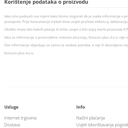
Korištenje podataka o proizvodu
Iako smo poduzeli sve mjere kako bismo osigurali da je svaka informacija o pr
promjeniti. Prije konzumacije trebali biste uvijek pročitati etiketu tj. deklaraci
Ukoliko imate bilo kakvih pitanja ili želite savjet o bilo kojoj marki proizvoda
Iako se informacije o proizvodima redovito ažuriraju, Konzum plus d.o.o. nije
Ove informacije objavljuju se samo za osobne potrebe, a nije ih dozvoljeno rep
Konzum plus d.o.o.
Usluge
Info
Internet trgovina
Načini plaćanja
Dostava
Uvjeti iskorištavanja pogod