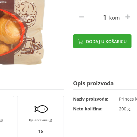
kom
DODAJ U KOŠARICU
Opis proizvoda
Naziv proizvoda:
Princes 
Neto količina:
200 g.
g)
Bjelančevine (g)
15