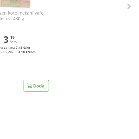
zen kore mekani vafel
listovi 430 g
3
19
€/kom
na za j.m.:
7,43 €/kg
02.05.2025.:
3,18 €/kom
Dodaj