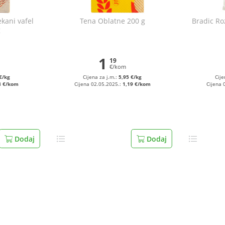
kani vafel
Tena Oblatne 200 g
Bradic Ro
g
1
19
€/kom
€/kg
Cijena za j.m.:
5,95 €/kg
Cije
8 €/kom
Cijena 02.05.2025.:
1,19 €/kom
Cijena 
Dodaj
Dodaj