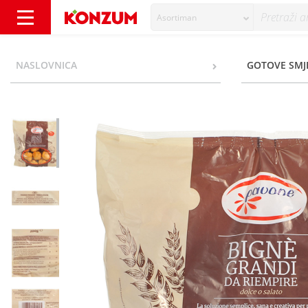
Asortiman
Pavone Bigne Grandi Princess krafne 200 g 
NASLOVNICA
GOTOVE SMJE