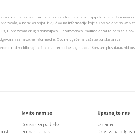
oizvodima točna, prehrambeni proizvodi se često mijenjaju te se slijedom navedeno
ju proizvoda, a ne se oslanjati isključivo na informacije koje su objavljene na web st
 K Plus, ili proizvoda drugih dobavljača ili proizvođača, molimo obratite nam se s p
 odgovoran za netočne informacije. Ovo ne utječe na vaša zakonska prava.
roducirati na bilo koji način bez prethodne suglasnosti Konzum plus d.o.o. niti be
Javite nam se
Upoznajte nas
Korisnička podrška
O nama
nosti
Pronađite nas
Društvena odgovo