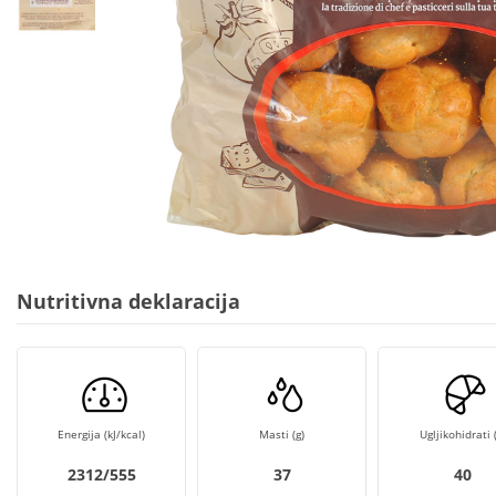
Nutritivna deklaracija
Energija (kJ/kcal)
Masti (g)
Ugljikohidrati (
2312/555
37
40