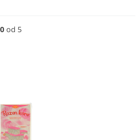
0
od 5