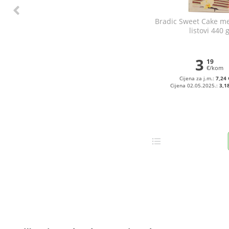
Bradic Sweet Cake me
listovi 440 
3
19
€/kom
Cijena za j.m.:
7,24 
Cijena 02.05.2025.:
3,1