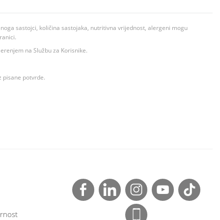
ga sastojci, količina sastojaka, nutritivna vrijednost, alergeni mogu
ranici.
ovjerenjem na Službu za Korisnike.
z pisane potvrde.
rnost