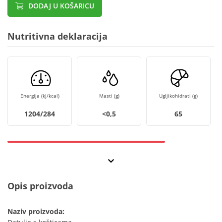
DODAJ U KOŠARICU
Nutritivna deklaracija
Energija (kJ/kcal)
Masti (g)
Ugljikohidrati (g)
1204/284
<0,5
65
Opis proizvoda
Naziv proizvoda: