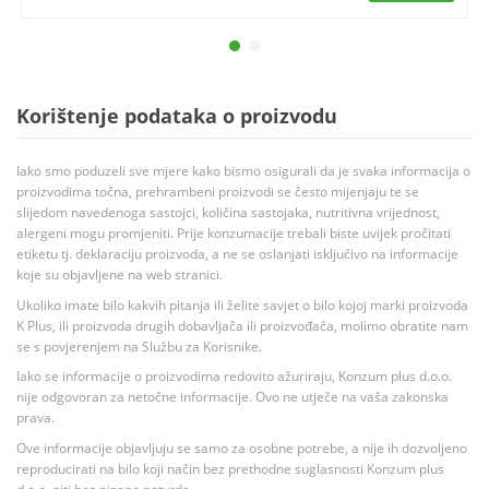
Korištenje podataka o proizvodu
Iako smo poduzeli sve mjere kako bismo osigurali da je svaka informacija o
proizvodima točna, prehrambeni proizvodi se često mijenjaju te se
slijedom navedenoga sastojci, količina sastojaka, nutritivna vrijednost,
alergeni mogu promjeniti. Prije konzumacije trebali biste uvijek pročitati
etiketu tj. deklaraciju proizvoda, a ne se oslanjati isključivo na informacije
koje su objavljene na web stranici.
Ukoliko imate bilo kakvih pitanja ili želite savjet o bilo kojoj marki proizvoda
K Plus, ili proizvoda drugih dobavljača ili proizvođača, molimo obratite nam
se s povjerenjem na Službu za Korisnike.
Iako se informacije o proizvodima redovito ažuriraju, Konzum plus d.o.o.
nije odgovoran za netočne informacije. Ovo ne utječe na vaša zakonska
prava.
Ove informacije objavljuju se samo za osobne potrebe, a nije ih dozvoljeno
reproducirati na bilo koji način bez prethodne suglasnosti Konzum plus