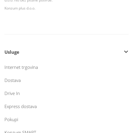
d.o.o. niti bez pisane potvrde.
Konzum plus d.o.o.
Usluge
Internet trgovina
Dostava
Drive In
Express dostava
Pokupi
Konzum SMART