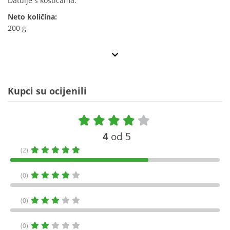
Datulje s košticama.
Neto količina:
200 g
Kupci su ocijenili
4
od 5
(2)
(0)
(0)
(0)