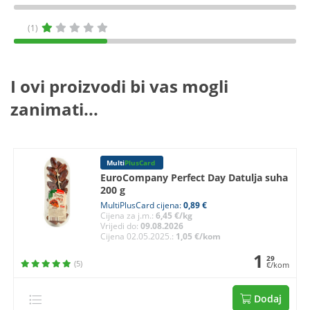
(1)
I ovi proizvodi bi vas mogli
zanimati...
Multi
PlusCard
EuroCompany Perfect Day Datulja suha
200 g
MultiPlusCard cijena:
0,89 €
Cijena za j.m.:
6,45 €/kg
Vrijedi do:
09.08.2026
Cijena 02.05.2025.:
1,05 €/kom
1
29
(5)
€/kom
Dodaj