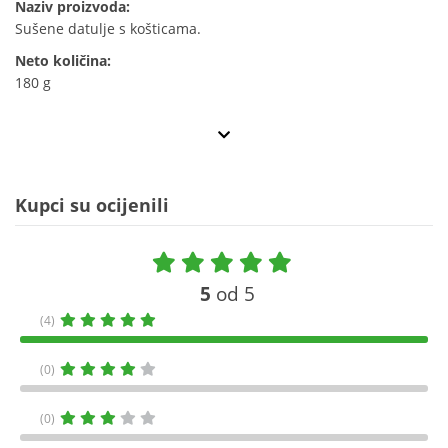
Naziv proizvoda:
Sušene datulje s košticama.
Neto količina:
180 g
Kupci su ocijenili
5
od 5
(4)
(0)
(0)