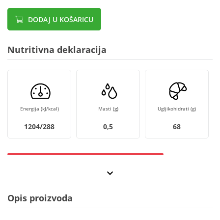
DODAJ U KOŠARICU
Nutritivna deklaracija
Energija (kJ/kcal)
Masti (g)
Ugljikohidrati (g)
1204/288
0,5
68
Opis proizvoda