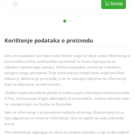
Dodaj
Korištenje podataka o proizvodu
Iako smo poduzeli sve mjere kako bismo osigurali da je svaka informacija o
proizvodima točna, prehrambeni proizvodi se često mijenjaju te se
slijedom navedenoga sastojci, količina sastojaka, nutritivna vrijednost,
alergeni mogu promjeniti. Prije konzumacije trebali biste uvijek pročitati
etiketu tj. deklaraciju proizvoda, a ne se oslanjati isključivo na informacije
koje su objavljene na web stranici.
Ukoliko imate bilo kakvih pitanja ili želite savjet o bilo kojoj marki proizvoda
K Plus, ili proizvoda drugih dobavljača ili proizvođača, molimo obratite nam
se s povjerenjem na Službu za Korisnike.
Iako se informacije o proizvodima redovito ažuriraju, Konzum plus d.o.o.
nije odgovoran za netočne informacije. Ovo ne utječe na vaša zakonska
prava.
Ove informacije objavljuju se samo za osobne potrebe, a nije ih dozvoljeno