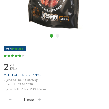
Multi
PlusCard
(4)
2
79
€/kom
MultiPlusCard cijena:
1,99 €
Cijena za j.m.:
15,48 €/kg
Vrijedi do:
09.08.2026
Cijena 02.05.2025.:
2,49 €/kom
kom