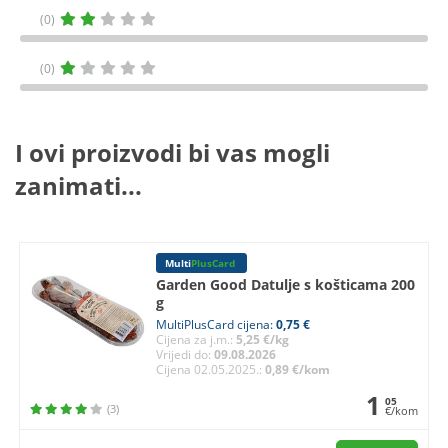
(0)
(0)
I ovi proizvodi bi vas mogli
zanimati...
Multi
PlusCard
Garden Good Datulje s košticama 200
g
MultiPlusCard cijena:
0,75 €
Cijena za j.m.:
5,25 €/kg
Vrijedi do:
09.08.2026
Cijena 02.05.2025.:
0,89 €/kom
1
05
(3)
€/kom