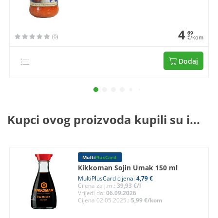
4
69
(0)
€/kom
Dodaj
Kupci ovog proizvoda kupili su i...
Multi
PlusCard
Kikkoman Sojin Umak 150 ml
MultiPlusCard cijena:
4,79 €
Cijena za j.m.:
39,93 €/l
Vrijedi do:
06.09.2026
Cijena 02.05.2025.:
5,99 €/kom