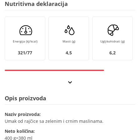
Nutritivna deklaracija
Energija (kJ/kcal)
Masti (g)
Ugljikohidrati (g)
321/77
4,5
6,2
Opis proizvoda
Naziv proizvoda:
Umak od rajčice sa zelenim i crnim maslinama.
Neto količina:
400 g=380 ml