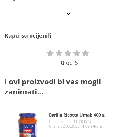
Kupci su ocijenili
0
od 5
I ovi proizvodi bi vas mogli
zanimati...
Barilla Ricotta Umak 400 g
Cijena za j.m.:
11,73 €/kg
Cijena 02.05.2025.:
4,69 €/kom