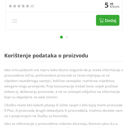
5
99
(0)
€/kom
Dodaj
Korištenje podataka o proizvodu
Iako smo poduzeli sve mjere kako bismo osigurali da je svaka informacija o
proizvodima točna, prehrambeni proizvodi se često mijenjaju te se
slijedom navedenoga sastojci, količina sastojaka, nutritivna vrijednost,
alergeni mogu promjeniti. Prije konzumacije trebali biste uvijek pročitati
etiketu tj. deklaraciju proizvoda, a ne se oslanjati isključivo na informacije
koje su objavljene na web stranici.
Ukoliko imate bilo kakvih pitanja ili želite savjet o bilo kojoj marki proizvoda
K Plus, ili proizvoda drugih dobavljača ili proizvođača, molimo obratite nam
se s povjerenjem na Službu za Korisnike.
Iako se informacije o proizvodima redovito ažuriraju, Konzum plus d.o.o.