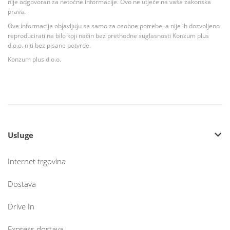
nije odgovoran za netočne informacije. Ovo ne utječe na vaša zakonska
prava.
Ove informacije objavljuju se samo za osobne potrebe, a nije ih dozvoljeno
reproducirati na bilo koji način bez prethodne suglasnosti Konzum plus
d.o.o. niti bez pisane potvrde.
Konzum plus d.o.o.
Usluge
Internet trgovina
Dostava
Drive In
Express dostava