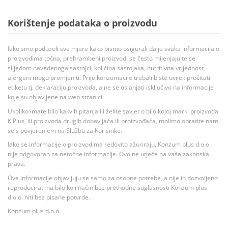
Korištenje podataka o proizvodu
Iako smo poduzeli sve mjere kako bismo osigurali da je svaka informacija o
proizvodima točna, prehrambeni proizvodi se često mijenjaju te se
slijedom navedenoga sastojci, količina sastojaka, nutritivna vrijednost,
alergeni mogu promjeniti. Prije konzumacije trebali biste uvijek pročitati
etiketu tj. deklaraciju proizvoda, a ne se oslanjati isključivo na informacije
koje su objavljene na web stranici.
Ukoliko imate bilo kakvih pitanja ili želite savjet o bilo kojoj marki proizvoda
K Plus, ili proizvoda drugih dobavljača ili proizvođača, molimo obratite nam
se s povjerenjem na Službu za Korisnike.
Iako se informacije o proizvodima redovito ažuriraju, Konzum plus d.o.o.
nije odgovoran za netočne informacije. Ovo ne utječe na vaša zakonska
prava.
Ove informacije objavljuju se samo za osobne potrebe, a nije ih dozvoljeno
reproducirati na bilo koji način bez prethodne suglasnosti Konzum plus
d.o.o. niti bez pisane potvrde.
Konzum plus d.o.o.