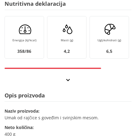
Nutritivna deklaracija
Energija (kJ/kcal)
Masti (g)
Ugljikohidrati (g)
358/86
4,2
6,5
Opis proizvoda
Naziv proizvoda:
Umak od rajčice s goveđim i svinjskim mesom.
Neto količina:
400 g