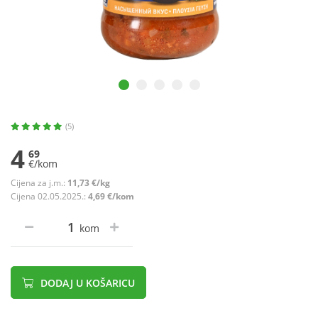
(5)
4
69
€/kom
Cijena za j.m.:
11,73 €/kg
Cijena 02.05.2025.:
4,69 €/kom
kom
DODAJ U KOŠARICU