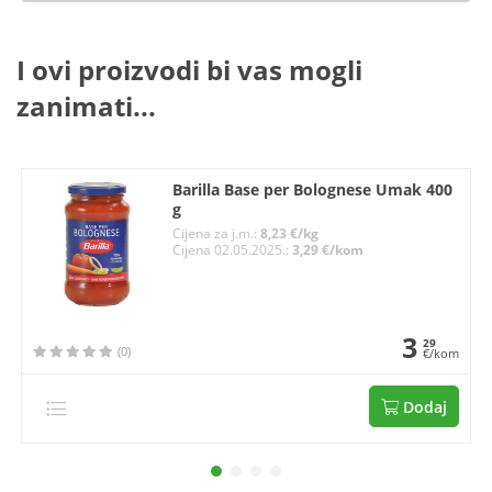
I ovi proizvodi bi vas mogli
zanimati...
Barilla Base per Bolognese Umak 400
g
Cijena za j.m.:
8,23 €/kg
Cijena 02.05.2025.:
3,29 €/kom
3
29
(0)
€/kom
Dodaj