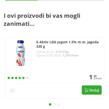
I ovi proizvodi bi vas mogli
zanimati...
b Aktiv LGG Jogurt 1,5% m.m. jagoda
330 g
Cijena za j.m.:
5,12 €/kg
Cijena 02.05.2025.:
1,29 €/kom
1
69
(1)
€/kom
Dodaj