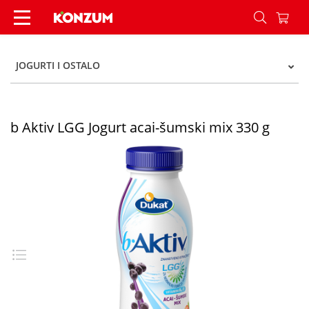
b Aktiv LGG Jogurt acai-šumski mix 330 g - Konz
JOGURTI I OSTALO
b Aktiv LGG Jogurt acai-šumski mix 330 g