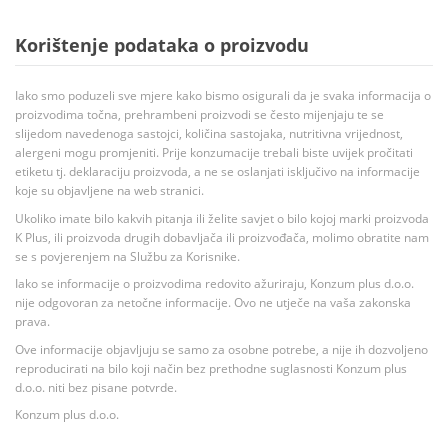
Korištenje podataka o proizvodu
Iako smo poduzeli sve mjere kako bismo osigurali da je svaka informacija o
proizvodima točna, prehrambeni proizvodi se često mijenjaju te se
slijedom navedenoga sastojci, količina sastojaka, nutritivna vrijednost,
alergeni mogu promjeniti. Prije konzumacije trebali biste uvijek pročitati
etiketu tj. deklaraciju proizvoda, a ne se oslanjati isključivo na informacije
koje su objavljene na web stranici.
Ukoliko imate bilo kakvih pitanja ili želite savjet o bilo kojoj marki proizvoda
K Plus, ili proizvoda drugih dobavljača ili proizvođača, molimo obratite nam
se s povjerenjem na Službu za Korisnike.
Iako se informacije o proizvodima redovito ažuriraju, Konzum plus d.o.o.
nije odgovoran za netočne informacije. Ovo ne utječe na vaša zakonska
prava.
Ove informacije objavljuju se samo za osobne potrebe, a nije ih dozvoljeno
reproducirati na bilo koji način bez prethodne suglasnosti Konzum plus
d.o.o. niti bez pisane potvrde.
Konzum plus d.o.o.