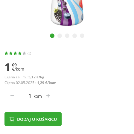
(3)
1
69
€/kom
Cijena za j.m.:
5,12 €/kg
Cijena 02.05.2025.:
1,29 €/kom
kom
DODAJ U KOŠARICU