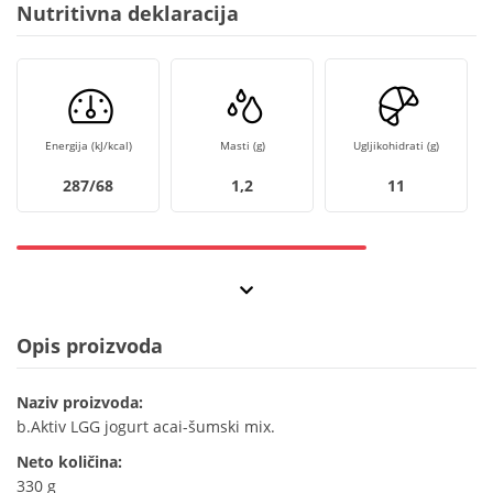
Nutritivna deklaracija
Energija (kJ/kcal)
Masti (g)
Ugljikohidrati (g)
287/68
1,2
11
Opis proizvoda
Naziv proizvoda:
b.Aktiv LGG jogurt acai-šumski mix.
Neto količina:
330 g