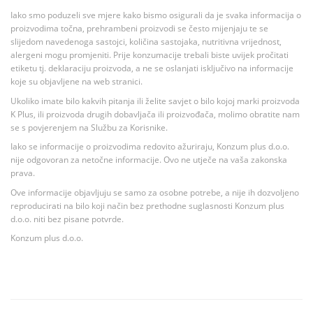
Iako smo poduzeli sve mjere kako bismo osigurali da je svaka informacija o
proizvodima točna, prehrambeni proizvodi se često mijenjaju te se
slijedom navedenoga sastojci, količina sastojaka, nutritivna vrijednost,
alergeni mogu promjeniti. Prije konzumacije trebali biste uvijek pročitati
etiketu tj. deklaraciju proizvoda, a ne se oslanjati isključivo na informacije
koje su objavljene na web stranici.
Ukoliko imate bilo kakvih pitanja ili želite savjet o bilo kojoj marki proizvoda
K Plus, ili proizvoda drugih dobavljača ili proizvođača, molimo obratite nam
se s povjerenjem na Službu za Korisnike.
Iako se informacije o proizvodima redovito ažuriraju, Konzum plus d.o.o.
nije odgovoran za netočne informacije. Ovo ne utječe na vaša zakonska
prava.
Ove informacije objavljuju se samo za osobne potrebe, a nije ih dozvoljeno
reproducirati na bilo koji način bez prethodne suglasnosti Konzum plus
d.o.o. niti bez pisane potvrde.
Konzum plus d.o.o.