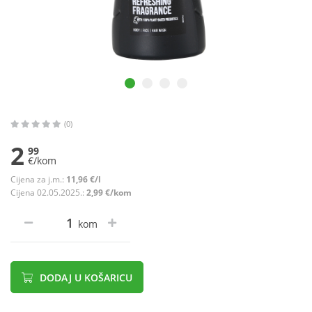
(0)
2
99
€/kom
Cijena za j.m.:
11,96 €/l
Cijena 02.05.2025.:
2,99 €/kom
kom
DODAJ U KOŠARICU