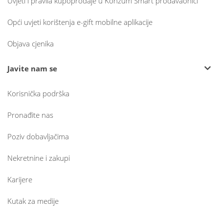
Uvjeti i pravila kupoprodaje u Konzum Smart prodavaonici
Opći uvjeti korištenja e-gift mobilne aplikacije
Objava cjenika
Javite nam se
Korisnička podrška
Pronađite nas
Poziv dobavljačima
Nekretnine i zakupi
Karijere
Kutak za medije