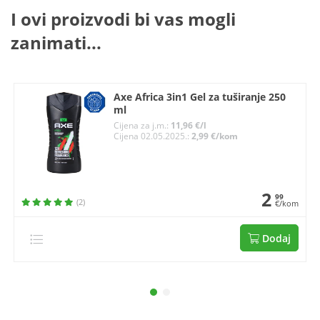
I ovi proizvodi bi vas mogli
zanimati...
Axe Africa 3in1 Gel za tuširanje 250
ml
Cijena za j.m.:
11,96 €/l
Cijena 02.05.2025.:
2,99 €/kom
2
99
(2)
€/kom
Dodaj