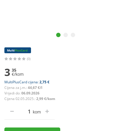
Multi
PlusCard
(0)
3
35
€/kom
MultiPlusCard cijena:
2,75 €
Cijena za j.m.:
44,67 €/l
Vrijedi do:
06.09.2026
Cijena 02.05.2025.:
2,99 €/kom
kom