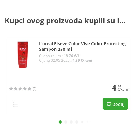
Kupci ovog proizvoda kupili su i...
L'oreal Elseve Color Vive Color Protecting
Šampon 250 ml
Cijena za j.m.:
18,76 €/l
Cijena 02.05.2025.:
4,39 €/kom
4
69
(0)
€/kom
Dodaj