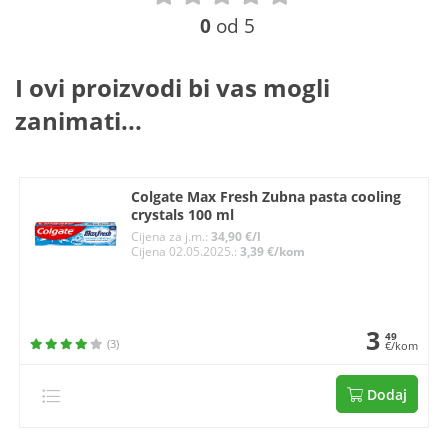
0
od 5
I ovi proizvodi bi vas mogli
zanimati...
Colgate Max Fresh Zubna pasta cooling
crystals 100 ml
Cijena za j.m.:
34,90 €/l
Cijena 02.05.2025.:
3,39 €/kom
3
49
(3)
€/kom
Dodaj