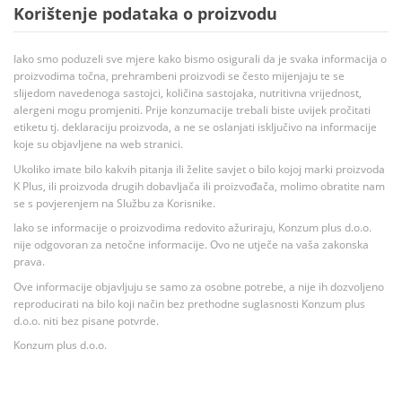
Korištenje podataka o proizvodu
Iako smo poduzeli sve mjere kako bismo osigurali da je svaka informacija o
proizvodima točna, prehrambeni proizvodi se često mijenjaju te se
slijedom navedenoga sastojci, količina sastojaka, nutritivna vrijednost,
alergeni mogu promjeniti. Prije konzumacije trebali biste uvijek pročitati
etiketu tj. deklaraciju proizvoda, a ne se oslanjati isključivo na informacije
koje su objavljene na web stranici.
Ukoliko imate bilo kakvih pitanja ili želite savjet o bilo kojoj marki proizvoda
K Plus, ili proizvoda drugih dobavljača ili proizvođača, molimo obratite nam
se s povjerenjem na Službu za Korisnike.
Iako se informacije o proizvodima redovito ažuriraju, Konzum plus d.o.o.
nije odgovoran za netočne informacije. Ovo ne utječe na vaša zakonska
prava.
Ove informacije objavljuju se samo za osobne potrebe, a nije ih dozvoljeno
reproducirati na bilo koji način bez prethodne suglasnosti Konzum plus
d.o.o. niti bez pisane potvrde.
Konzum plus d.o.o.