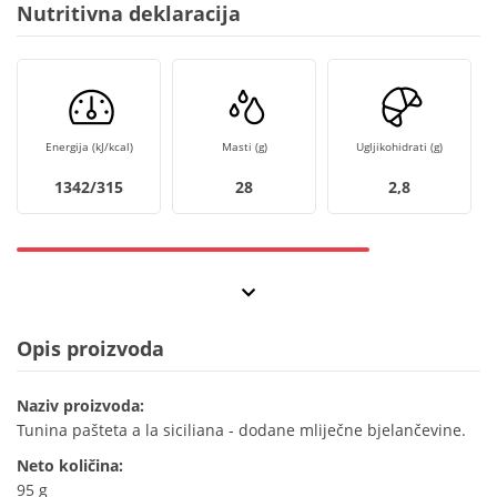
Nutritivna deklaracija
Energija (kJ/kcal)
Masti (g)
Ugljikohidrati (g)
1342/315
28
2,8
Opis proizvoda
Naziv proizvoda:
Tunina pašteta a la siciliana - dodane mliječne bjelančevine.
Neto količina:
95 g