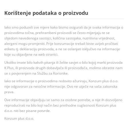
Korištenje podataka o proizvodu
Iako smo poduzeli sve mjere kako bismo osigurali da je svaka informacija o
proizvodima točna, prehrambeni proizvodi se često mijenjaju te se
slijedom navedenoga sastojci, količina sastojaka, nutritivna vrijednost,
alergeni mogu promjeniti. Prije konzumacije trebali biste uvijek pročitati
etiketu tj. deklaraciju proizvoda, a ne se oslanjati isključivo na informacije
koje su objavljene na web stranici.
Ukoliko imate bilo kakvih pitanja ili želite savjet o bilo kojoj marki proizvoda
K Plus, ili proizvoda drugih dobavljača ili proizvođača, molimo obratite nam
se s povjerenjem na Službu za Korisnike.
Iako se informacije o proizvodima redovito ažuriraju, Konzum plus d.o.o.
nije odgovoran za netočne informacije. Ovo ne utječe na vaša zakonska
prava.
Ove informacije objavljuju se samo za osobne potrebe, a nije ih dozvoljeno
reproducirati na bilo koji način bez prethodne suglasnosti Konzum plus
d.o.o. niti bez pisane potvrde.
Konzum plus d.o.o.