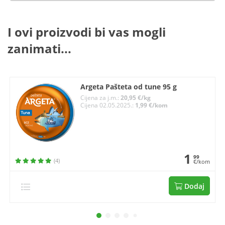
I ovi proizvodi bi vas mogli
zanimati...
Argeta Pašteta od tune 95 g
Cijena za j.m.:
20,95 €/kg
Cijena 02.05.2025.:
1,99 €/kom
1
99
(4)
€/kom
Dodaj