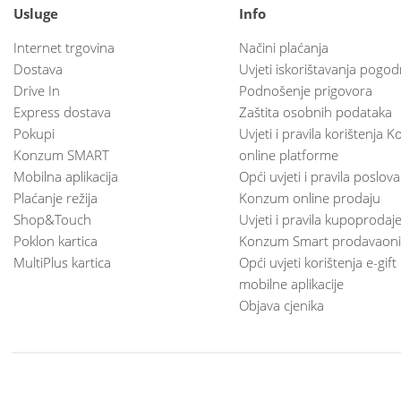
Usluge
Info
Internet trgovina
Načini plaćanja
Dostava
Uvjeti iskorištavanja pogod
Drive In
Podnošenje prigovora
Express dostava
Zaštita osobnih podataka
Pokupi
Uvjeti i pravila korištenja
Konzum SMART
online platforme
Mobilna aplikacija
Opći uvjeti i pravila poslov
Plaćanje režija
Konzum online prodaju
Shop&Touch
Uvjeti i pravila kupoprodaj
Poklon kartica
Konzum Smart prodavaoni
MultiPlus kartica
Opći uvjeti korištenja e-gift
mobilne aplikacije
Objava cjenika