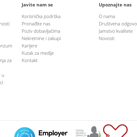
Javite nam se
Upoznajte nas
Korisnička podrška
O nama
nosti
Pronađite nas
Društvena odgovo
Poziv dobavljačima
Jamstvo kvalitete
Nekretnine i zakupi
Novosti
 Konzum
Karijere
Kutak za medije
anja za
Kontakt
e u
ci