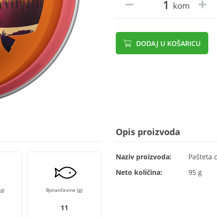
kom
DODAJ U KOŠARICU
Opis proizvoda
Naziv proizvoda:
Pašteta 
Neto količina:
95 g
g)
Bjelančevine (g)
11