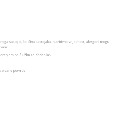
ga sastojci, količina sastojaka, nutritivna vrijednost, alergeni mogu
ranici.
ovjerenjem na Službu za Korisnike.
z pisane potvrde.