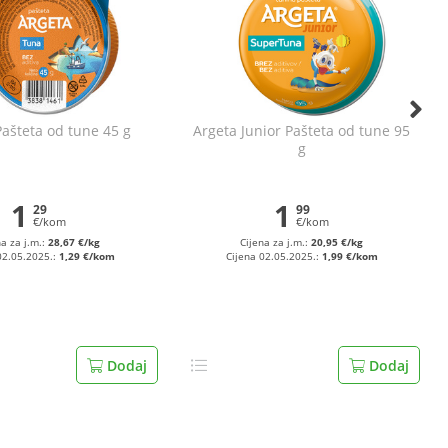
Pašteta od tune 45 g
Argeta Junior Pašteta od tune 95
g
1
1
29
99
€/kom
€/kom
na za j.m.:
28,67 €/kg
Cijena za j.m.:
20,95 €/kg
02.05.2025.:
1,29 €/kom
Cijena 02.05.2025.:
1,99 €/kom
Dodaj
Dodaj