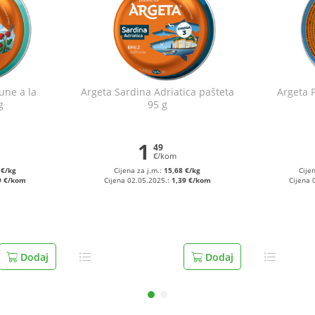
une a la
Argeta Sardina Adriatica pašteta
Argeta 
g
95 g
1
49
€/kom
 €/kg
Cijena za j.m.:
15,68 €/kg
Cije
9 €/kom
Cijena 02.05.2025.:
1,39 €/kom
Cijena 
Dodaj
Dodaj