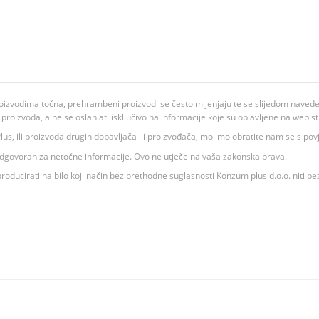
oizvodima točna, prehrambeni proizvodi se često mijenjaju te se slijedom navedeno
ju proizvoda, a ne se oslanjati isključivo na informacije koje su objavljene na web st
 K Plus, ili proizvoda drugih dobavljača ili proizvođača, molimo obratite nam se s p
 odgovoran za netočne informacije. Ovo ne utječe na vaša zakonska prava.
roducirati na bilo koji način bez prethodne suglasnosti Konzum plus d.o.o. niti be