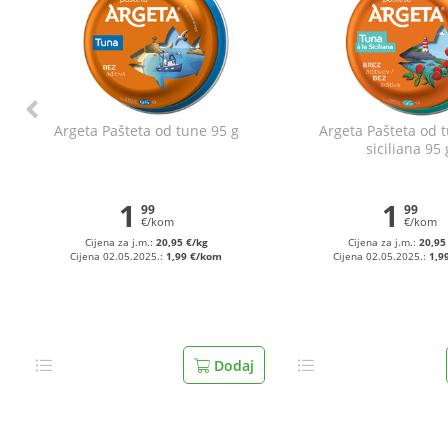
Argeta Pašteta od tune 95 g
Argeta Pašteta od t
siciliana 95 
1
1
99
99
€/kom
€/kom
Cijena za j.m.:
20,95 €/kg
Cijena za j.m.:
20,95
Cijena 02.05.2025.:
1,99 €/kom
Cijena 02.05.2025.:
1,9
Dodaj