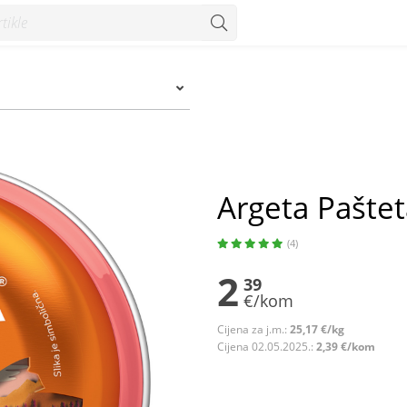
Argeta Paštet
(4)
2
39
€/kom
Cijena za j.m.:
25,17 €/kg
Cijena 02.05.2025.:
2,39 €/kom