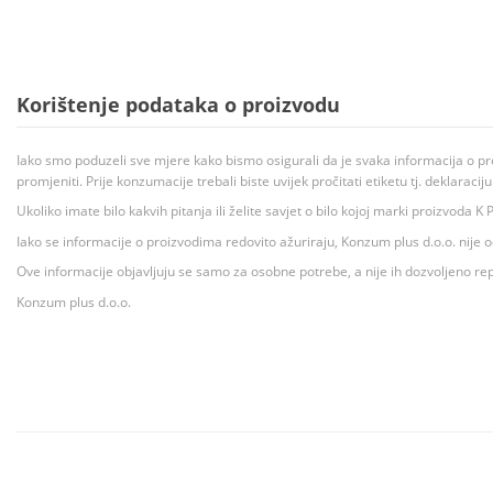
Korištenje podataka o proizvodu
Iako smo poduzeli sve mjere kako bismo osigurali da je svaka informacija o pr
promjeniti. Prije konzumacije trebali biste uvijek pročitati etiketu tj. deklaraci
Ukoliko imate bilo kakvih pitanja ili želite savjet o bilo kojoj marki proizvoda
Iako se informacije o proizvodima redovito ažuriraju, Konzum plus d.o.o. nije
Ove informacije objavljuju se samo za osobne potrebe, a nije ih dozvoljeno rep
Konzum plus d.o.o.