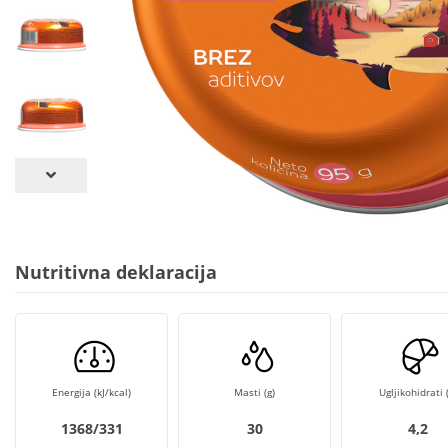
Nutritivna deklaracija
Energija (kJ/kcal)
Masti (g)
Ugljikohidrati (
1368/331
30
4,2