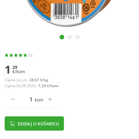
(2)
1
29
€/kom
Cijena za j.m.:
28,67 €/kg
Cijena 02.05.2025.:
1,29 €/kom
kom
DODAJ U KOŠARICU