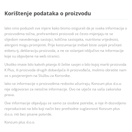
Korištenje podataka o proizvodu
Iako smo poduzeli sve mjere kako bismo osigurali da je svaka informacija o
proizvodima točna, prehrambeni proizvodi se često mijenjaju te se
slijedom navedenoga sastojci, količina sastojaka, nutritivna vrijednost,
alergeni mogu promjeniti. Prije konzumacije trebali biste uvijek pročitati
etiketu tj. deklaraciju proizvoda, a ne se oslanjati isključivo na informacije
koje su objavljene na web stranici.
Ukoliko imate bilo kakvih pitanja ili želite savjet o bilo kojoj marki proizvoda
K Plus, ili proizvoda drugih dobavljača ili proizvođača, molimo obratite nam
se s povjerenjem na Službu za Korisnike.
Iako se informacije o proizvodima redovito ažuriraju, Konzum plus d.o.o.
nije odgovoran za netočne informacije. Ovo ne utječe na vaša zakonska
prava.
Ove informacije objavljuju se samo za osobne potrebe, a nije ih dozvoljeno
reproducirati na bilo koji način bez prethodne suglasnosti Konzum plus
d.o.o. niti bez pisane potvrde.
Konzum plus d.o.o.