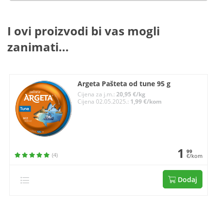
I ovi proizvodi bi vas mogli
zanimati...
Argeta Pašteta od tune 95 g
Cijena za j.m.:
20,95 €/kg
Cijena 02.05.2025.:
1,99 €/kom
1
99
(4)
€/kom
Dodaj