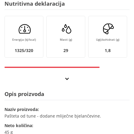
Nutritivna deklaracija
Energija (kJ/kcal)
Masti (g)
Ugljikohidrati (g)
1325/320
29
1,8
Opis proizvoda
Naziv proizvoda:
Pašteta od tune - dodane mliječne bjelančevine.
Neto količina:
45 g