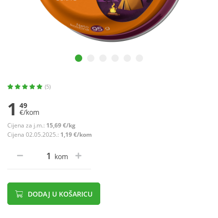
(5)
1
49
€/kom
Cijena za j.m.:
15,69 €/kg
Cijena 02.05.2025.:
1,19 €/kom
kom
DODAJ U KOŠARICU