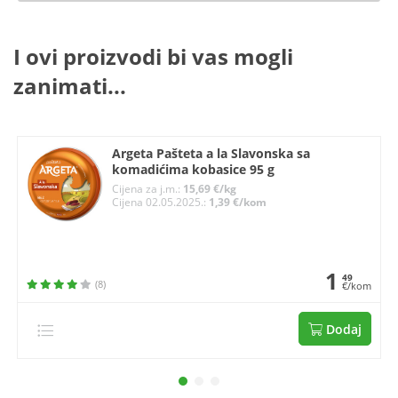
I ovi proizvodi bi vas mogli
zanimati...
Argeta Pašteta a la Slavonska sa
komadićima kobasice 95 g
Cijena za j.m.:
15,69 €/kg
Cijena 02.05.2025.:
1,39 €/kom
1
49
(8)
€/kom
Dodaj