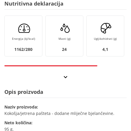
Nutritivna deklaracija
Energija (kJ/kcal)
Masti (g)
Ugljikohidrati (g)
1162/280
24
4,1
Opis proizvoda
Naziv proizvoda:
Kokošja/jetrena pašteta - dodane mliječne bjelančevine.
Neto količina:
95 g.