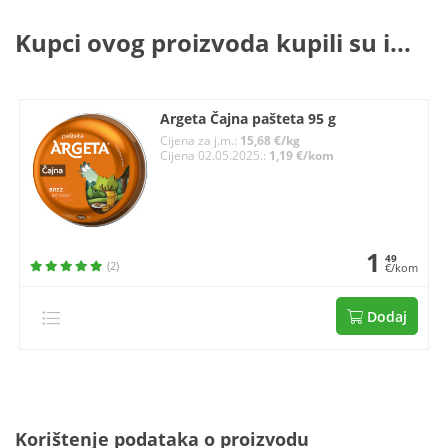
Kupci ovog proizvoda kupili su i...
Argeta Čajna pašteta 95 g
Cijena za j.m.:
15,68 €/kg
Cijena 02.05.2025.:
1,19 €/kom
1
49
(2)
€/kom
Dodaj
Korištenje podataka o proizvodu