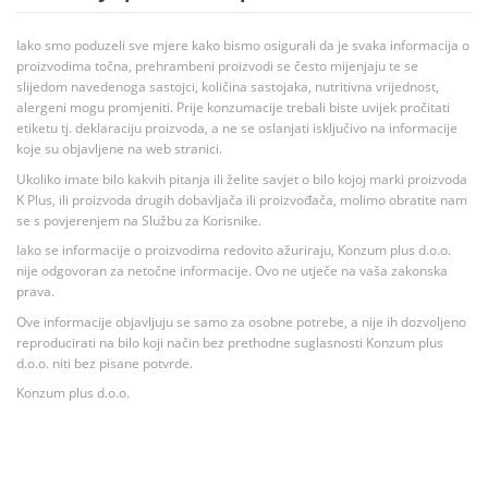
Iako smo poduzeli sve mjere kako bismo osigurali da je svaka informacija o
proizvodima točna, prehrambeni proizvodi se često mijenjaju te se
slijedom navedenoga sastojci, količina sastojaka, nutritivna vrijednost,
alergeni mogu promjeniti. Prije konzumacije trebali biste uvijek pročitati
etiketu tj. deklaraciju proizvoda, a ne se oslanjati isključivo na informacije
koje su objavljene na web stranici.
Ukoliko imate bilo kakvih pitanja ili želite savjet o bilo kojoj marki proizvoda
K Plus, ili proizvoda drugih dobavljača ili proizvođača, molimo obratite nam
se s povjerenjem na Službu za Korisnike.
Iako se informacije o proizvodima redovito ažuriraju, Konzum plus d.o.o.
nije odgovoran za netočne informacije. Ovo ne utječe na vaša zakonska
prava.
Ove informacije objavljuju se samo za osobne potrebe, a nije ih dozvoljeno
reproducirati na bilo koji način bez prethodne suglasnosti Konzum plus
d.o.o. niti bez pisane potvrde.
Konzum plus d.o.o.