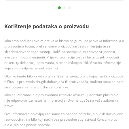
Korištenje podataka o proizvodu
Iako smo poduzeli sve mjere kako bismo osigurali da je svaka informacija o
proizvodima točna, prehrambeni proizvodi se često mijenjaju te se
slijedom navedenoga sastojci, količina sastojaka, nutritivna vrijednost,
alergeni mogu promjeniti. Prije konzumacije trebali biste uvijek pročitati
etiketu tj. deklaraciju proizvoda, a ne se oslanjati isključivo na informacije
koje su objavljene na web stranici.
Ukoliko imate bilo kakvih pitanja ili želite savjet o bilo kojoj marki proizvoda
K Plus, ili proizvoda drugih dobavljača ili proizvođača, molimo obratite nam
se s povjerenjem na Službu za Korisnike.
Iako se informacije o proizvodima redovito ažuriraju, Konzum plus d.o.o.
nije odgovoran za netočne informacije. Ovo ne utječe na vaša zakonska
prava.
Ove informacije objavljuju se samo za osobne potrebe, a nije ih dozvoljeno
reproducirati na bilo koji način bez prethodne suglasnosti Konzum plus
d.o.o. niti bez pisane potvrde.