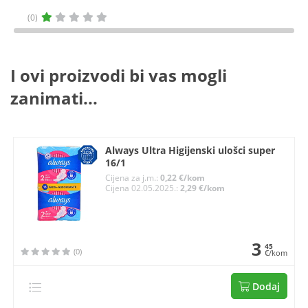
(0)
I ovi proizvodi bi vas mogli
zanimati...
Always Ultra Higijenski ulošci super
16/1
Cijena za j.m.:
0,22 €/kom
Cijena 02.05.2025.:
2,29 €/kom
3
45
(0)
€/kom
Dodaj