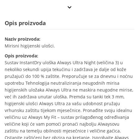
Opis proizvoda
Naziv proizvoda:
Mirisni higijenski ulošci.
Opis proizvoda:
Sustav InstantDry uloška Always Ultra Night (veličina 3) u
nekoliko sekundi upija tekućinu i zadržava je dalje od kože
pružajući do 100 % zaštite. Preporučuje se za dnevnu i noćnu
upotrebu Tehnologija neutraliziranja neugodnih mirisa
higijenskih uložaka Always Ultra ne maskira neugodne mirise,
već ih zadržava unutar uloška. Premda su tanki tek 3 mm,
higijenski ulošci Always Ultra za vašu udobnost pružaju
vrhunsku zaštitu tijekom mjesečnice. Pronađite svoju idealnu
veličinu uz Always My Fit – sustav prilagođenog određivanja
veličine koji će vam pomoći pronaći najbolju Alwaysovu
zaštitu na temelju obilnosti mjesečnice i veličine gaćica.
Ostanite zaštićeni bez obzira na kretanje. Isprobajte Always