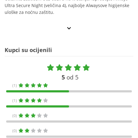
Ultra Secure Night (veličina 4), najbolje Alwaysove higijenske
uloške za noćnu zaštitu.
Kupci su ocijenili
5
od 5
(1)
(1)
(0)
(0)