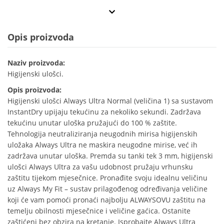
Opis proizvoda
Naziv proizvoda:
Higijenski ulošci.
Opis proizvoda:
Higijenski ulošci Always Ultra Normal (veličina 1) sa sustavom
InstantDry upijaju tekućinu za nekoliko sekundi. Zadržava
tekućinu unutar uloška pružajući do 100 % zaštite.
Tehnologija neutraliziranja neugodnih mirisa higijenskih
uložaka Always Ultra ne maskira neugodne mirise, već ih
zadržava unutar uloška. Premda su tanki tek 3 mm, higijenski
ulošci Always Ultra za vašu udobnost pružaju vrhunsku
zaštitu tijekom mjesečnice. Pronađite svoju idealnu veličinu
uz Always My Fit – sustav prilagođenog određivanja veličine
koji će vam pomoći pronaći najbolju ALWAYSOVU zaštitu na
temelju obilnosti mjesečnice i veličine gaćica. Ostanite
zaštićeni bez obzira na kretanje. Isprobajte Always Ultra