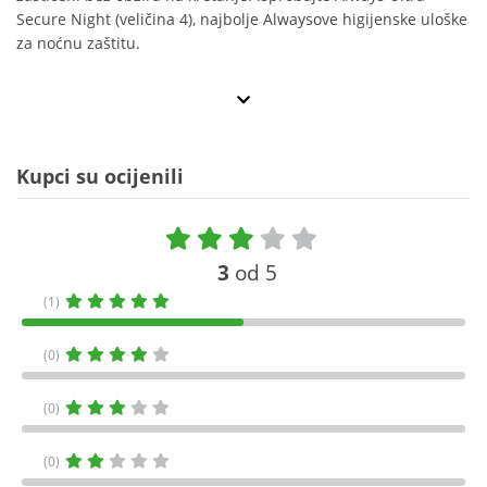
Secure Night (veličina 4), najbolje Alwaysove higijenske uloške
za noćnu zaštitu.
Kupci su ocijenili
3
od 5
(1)
(0)
(0)
(0)