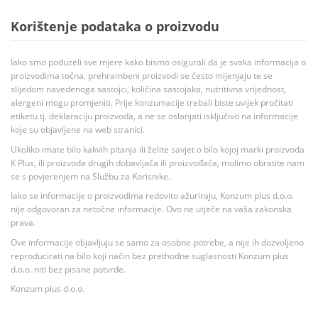
Korištenje podataka o proizvodu
Iako smo poduzeli sve mjere kako bismo osigurali da je svaka informacija o
proizvodima točna, prehrambeni proizvodi se često mijenjaju te se
slijedom navedenoga sastojci, količina sastojaka, nutritivna vrijednost,
alergeni mogu promjeniti. Prije konzumacije trebali biste uvijek pročitati
etiketu tj. deklaraciju proizvoda, a ne se oslanjati isključivo na informacije
koje su objavljene na web stranici.
Ukoliko imate bilo kakvih pitanja ili želite savjet o bilo kojoj marki proizvoda
K Plus, ili proizvoda drugih dobavljača ili proizvođača, molimo obratite nam
se s povjerenjem na Službu za Korisnike.
Iako se informacije o proizvodima redovito ažuriraju, Konzum plus d.o.o.
nije odgovoran za netočne informacije. Ovo ne utječe na vaša zakonska
prava.
Ove informacije objavljuju se samo za osobne potrebe, a nije ih dozvoljeno
reproducirati na bilo koji način bez prethodne suglasnosti Konzum plus
d.o.o. niti bez pisane potvrde.
Konzum plus d.o.o.