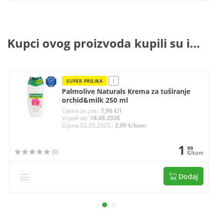
Kupci ovog proizvoda kupili su i...
SUPER PRILIKA
!
Palmolive Naturals Krema za tuširanje
orchid&milk 250 ml
Cijena za j.m.:
7,96 €/l
Vrijedi do:
18.08.2026
Cijena 02.05.2025.:
2,99 €/kom
1
99
(0)
€/kom
Dodaj