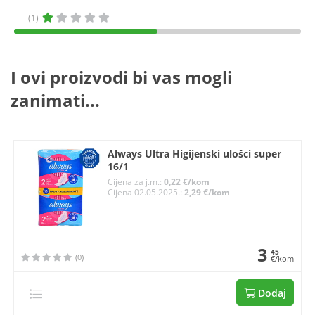
(1)
I ovi proizvodi bi vas mogli
zanimati...
Always Ultra Higijenski ulošci super
16/1
Cijena za j.m.:
0,22 €/kom
Cijena 02.05.2025.:
2,29 €/kom
3
45
(0)
€/kom
Dodaj