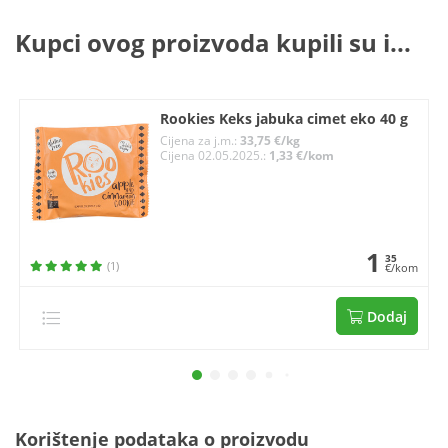
Kupci ovog proizvoda kupili su i...
Rookies Keks jabuka cimet eko 40 g
Cijena za j.m.:
33,75 €/kg
Cijena 02.05.2025.:
1,33 €/kom
1
35
(1)
€/kom
Dodaj
Korištenje podataka o proizvodu