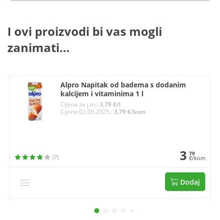
I ovi proizvodi bi vas mogli
zanimati...
Alpro Napitak od badema s dodanim
kalcijem i vitaminima 1 l
Cijena za j.m.:
3,79 €/l
Cijena 02.05.2025.:
3,79 €/kom
3
79
(7)
€/kom
Dodaj