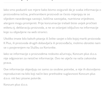
Iako smo poduzeli sve mjere kako bismo osigurali da je svaka informacija o
proizvodima točna, prehrambeni proizvodi se često mijenjaju te se
slijedom navedenoga sastojci, količina sastojaka, nutritivna vrijednost,
alergeni mogu promjeniti. Prije konzumacije trebali biste uvijek pročitati
etiketu tj. deklaraciju proizvoda, a ne se oslanjati isključivo na informacije
koje su objavljene na web stranici.
Ukoliko imate bilo kakvih pitanja ili želite savjet o bilo kojoj marki proizvoda
K Plus, ili proizvoda drugih dobavljača ili proizvođača, molimo obratite nam
se s povjerenjem na Službu za Korisnike.
Iako se informacije o proizvodima redovito ažuriraju, Konzum plus d.o.o.
nije odgovoran za netočne informacije. Ovo ne utječe na vaša zakonska
prava.
Ove informacije objavljuju se samo za osobne potrebe, a nije ih dozvoljeno
reproducirati na bilo koji način bez prethodne suglasnosti Konzum plus
d.o.o. niti bez pisane potvrde.
Konzum plus d.o.o.