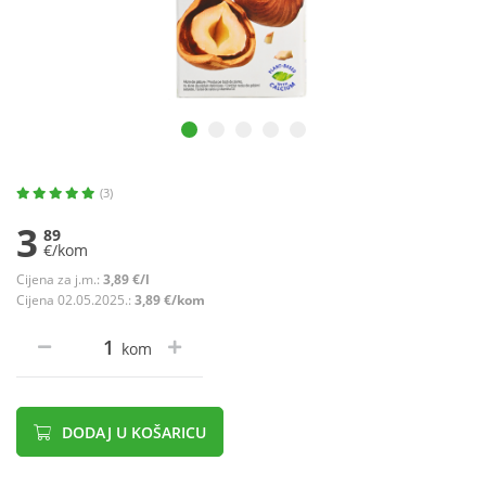
(3)
3
89
€/kom
Cijena za j.m.:
3,89 €/l
Cijena 02.05.2025.:
3,89 €/kom
kom
DODAJ U KOŠARICU