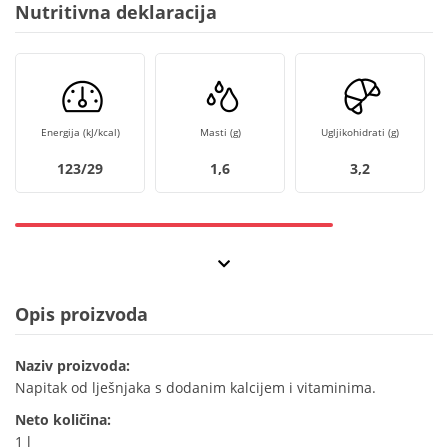
Nutritivna deklaracija
Energija (kJ/kcal)
Masti (g)
Ugljikohidrati (g)
123/29
1,6
3,2
Opis proizvoda
Naziv proizvoda:
Napitak od lješnjaka s dodanim kalcijem i vitaminima.
Neto količina:
1 l